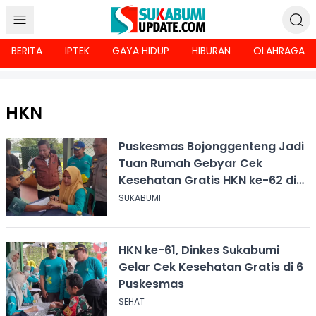
BERITA
IPTEK
GAYA HIDUP
HIBURAN
OLAHRAGA
HKN
Puskesmas Bojonggenteng Jadi
Tuan Rumah Gebyar Cek
Kesehatan Gratis HKN ke-62 di
Sukabumi
SUKABUMI
HKN ke-61, Dinkes Sukabumi
Gelar Cek Kesehatan Gratis di 6
Puskesmas
SEHAT