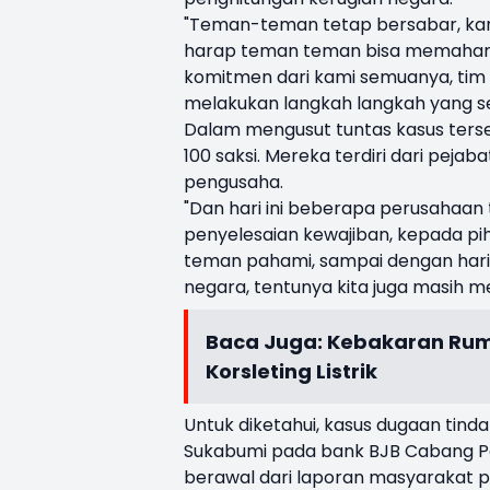
"Teman-teman tetap bersabar, kare
harap teman teman bisa memahami it
komitmen dari kami semuanya, tim p
melakukan langkah langkah yang se
Dalam mengusut tuntas kasus terseb
100 saksi. Mereka terdiri dari pej
pengusaha.
"Dan hari ini beberapa perusahaan 
penyelesaian kewajiban, kepada pi
teman pahami, sampai dengan hari i
negara, tentunya kita juga masih m
Baca Juga:
Kebakaran Ruma
Korsleting Listrik
Untuk diketahui, kasus dugaan tin
Sukabumi pada bank BJB Cabang Pa
berawal dari laporan masyarakat pad