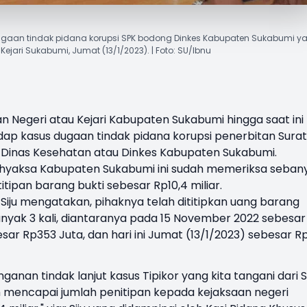
l dugaan tindak pidana korupsi SPK bodong Dinkes Kabupaten Sukabumi y
Kejari Sukabumi, Jumat (13/1/2023). | Foto: SU/Ibnu
an Negeri atau
Kejari
Kabupaten
Sukabumi
hingga saat ini
ap kasus dugaan tindak pidana korupsi penerbitan Surat
f) Dinas Kesehatan atau
Dinkes Kabupaten Sukabumi
.
dhyaksa Kabupaten Sukabumi ini sudah memeriksa seban
itipan barang bukti sebesar Rp10,4 miliar.
Siju mengatakan, pihaknya telah dititipkan uang barang
banyak 3 kali, diantaranya pada 15 November 2022 sebesar
sar Rp353 Juta, dan hari ini Jumat (13/1/2023) sebesar R
nganan tindak lanjut kasus Tipikor yang kita tangani dari 
dah mencapai jumlah penitipan kepada kejaksaan negeri