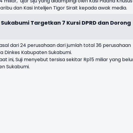
iliar," ujar Siju yang didampingi oleh Kasi Pidana Khusus
ibu dan Kasi Intelijen Tigor Sirait kepada awak media.
Sukabumi Targetkan 7 Kursi DPRD dan Dorong
sal dari 24 perusahaan dari jumlah total 36 perusahaan
da Dinkes Kabupaten Sukabumi.
t ini, Suji menyebut tersisa sekitar Rp15 miliar yang bel
en Sukabumi.