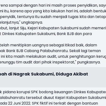
na sampai dengan hari ini masih proses penyidikan, say
u, karena apa yang kita lakukan hari ini, adalah bentu
enyidik, tentunya itu sudah menjadi tugas kita dan tetap
lanjutnya," ungkapnya.
ut, lanjut Siju, Kejari Kabupaten Sukabumi sudah memer
abat Dinkes Kabupaten Sukabumi, Bank BJB dan para
telah menitipkan uangnya sebagai itikad baik, dalam
hak Bank BJB Cabang Palabuhanratu. Sekali lagi teman
ni kita masih melakukan audit, untuk penghitungan keru
enunggu tim audit dari pihak inspektorat," pungkasnya.
h di Nagrak Sukabumi, Diduga Akibat
dak pidana korupsi SPK bodong keuangan Dinkes Kabupate
labuhanratu tersebut diusut Kejari Kabupaten Sukabumi
a 22 Juni 2022. SPK fiktif ini terkait dengan bantuan