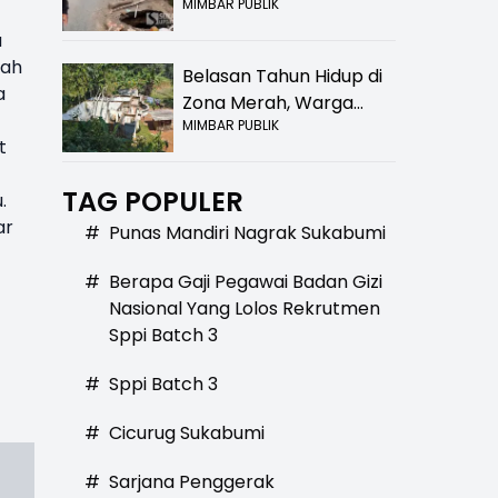
MIMBAR PUBLIK
Bolong! Bahaya Bagi
Pengendara
a
tah
Belasan Tahun Hidup di
a
Zona Merah, Warga
MIMBAR PUBLIK
Kampung Nangewer
t
Purabaya Masih
Menanti Kepastian
TAG POPULER
.
Relokasi
ar
#
Punas Mandiri Nagrak Sukabumi
#
Berapa Gaji Pegawai Badan Gizi
Nasional Yang Lolos Rekrutmen
Sppi Batch 3
#
Sppi Batch 3
#
Cicurug Sukabumi
#
Sarjana Penggerak