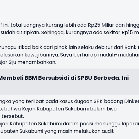
if ini, total uangnya kurang lebih ada Rp25 Miliar dan hing
g sudah dititipkan. Sehingga, kurangnya ada sekitar Rp15 mi
nggu itikad baik dari pihak lain selaku debitur dari Bank
elesaikan kewajibannya. Saya berharap mudah-mudaha
ujar Siju menambahkan.
embeli BBM Bersubsidi di SPBU Berbeda, Ini
ngka yang terlibat pada kasus dugaan SPK bodong Dinke
b, bahwa Kejari Kabupaten Sukabumi belum bisa
tersebut.
, Kejari Kabupaten Sukabumi dalam posisi menunggu lapora
Kabupaten Sukabumi yang masih melakukan audit