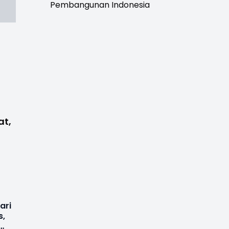
Pembangunan Indonesia
at,
ari
s,