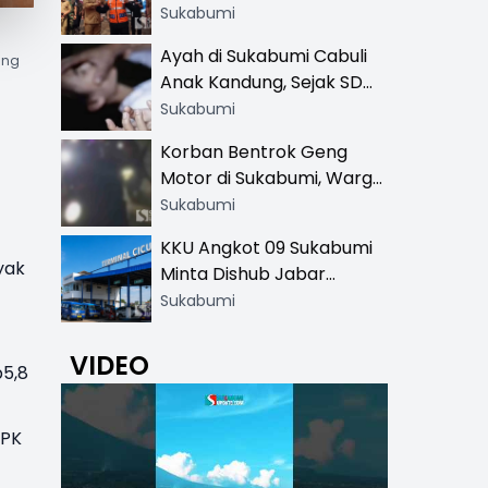
Resmi di 13 Lokasi Wisata,
Sukabumi
Petugas Pakai Rompi
Ayah di Sukabumi Cabuli
ang
Khusus
Anak Kandung, Sejak SD
Hingga SMA
Sukabumi
Korban Bentrok Geng
Motor di Sukabumi, Warga
dan Sopir Tangki
Sukabumi
Pertamina Kena Bacok
KKU Angkot 09 Sukabumi
yak
Minta Dishub Jabar
Tertibkan Trayek Ciawi-
Sukabumi
Cicurug: Ancam Mogok
Narik
VIDEO
p5,8
SPK