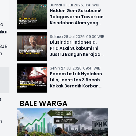
Jumat 31 Jul 2026, 11:41 WIB
Hidden Gem Sukabumi!
Talagawarna Tawarkan
Keindahan Alam yang
ga
Masih Asri
liar
Selasa 28 Jul 2026, 09:30 WIB
Diusir dari Indonesia,
 BJB
Pria Asal Sukabumi Ini
n
Justru Bangun Kerajaan
Hotel Mewah Dunia
Senin 27 Jul 2026, 09:41 WIB
Padam Listrik Nyalakan
Lilin, Identitas 3 Bocah
Kakak Beradik Korban
Kebakaran di Nyalindung
s
BALE WARGA
n