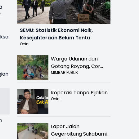
a
k
SEMU: Statistik Ekonomi Naik,
iksa
Kesejahteraan Belum Tentu
Opini
Warga Udunan dan
Gotong Royong, Cor
MIMBAR PUBLIK
Jalan Hancur di
gian
Nyalindung Sukabumi
Koperasi Tanpa Pijakan
Opini
n
Lapor Jalan
Gegerbitung Sukabumi