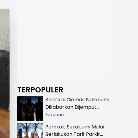
TERPOPULER
Kades di Ciemas Sukabumi
Dikabarkan Dijemput
Satnarkoba, Polisi
Sukabumi
Benarkan Ada Penindakan
Pemkab Sukabumi Mulai
Berlakukan Tarif Parkir