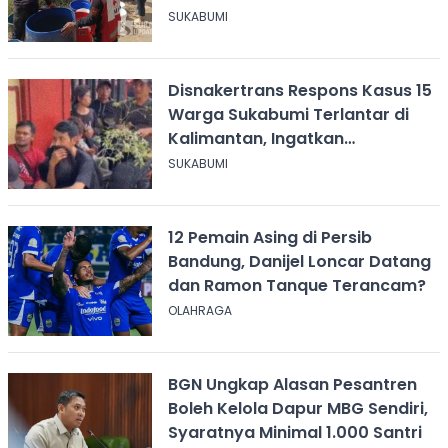
SUKABUMI
Disnakertrans Respons Kasus 15
Warga Sukabumi Terlantar di
Kalimantan, Ingatkan
Pentingnya Perjanjian Kerja
SUKABUMI
12 Pemain Asing di Persib
Bandung, Danijel Loncar Datang
dan Ramon Tanque Terancam?
OLAHRAGA
BGN Ungkap Alasan Pesantren
Boleh Kelola Dapur MBG Sendiri,
Syaratnya Minimal 1.000 Santri