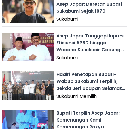
Asep Japar: Deretan Bupati
Sukabumi Sejak 1870
Sukabumi
Asep Japar Tanggapi Inpres
Efisiensi APBD hingga
Wacana Susukecir Gabung
Kota Sukabumi
Sukabumi
Hadiri Penetapan Bupati-
Wabup Sukabumi Terpilih,
Sekda Beri Ucapan Selamat
ke Asep Japar-Andreas
Sukabumi Memilih
Bupati Terpilih Asep Japar:
Kemenangan Kami
Kemenangan Rakyat