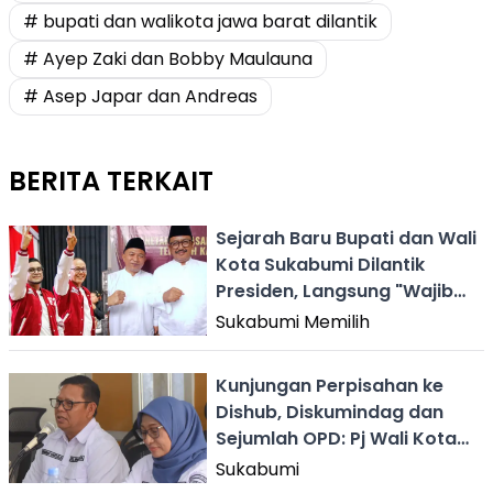
# bupati dan walikota jawa barat dilantik
# Ayep Zaki dan Bobby Maulauna
# Asep Japar dan Andreas
BERITA TERKAIT
Sejarah Baru Bupati dan Wali
Kota Sukabumi Dilantik
Presiden, Langsung "Wajib
Militer" di Magelang
Sukabumi Memilih
Kunjungan Perpisahan ke
Dishub, Diskumindag dan
Sejumlah OPD: Pj Wali Kota
Sukabumi Apresiasi Kinerja
Sukabumi