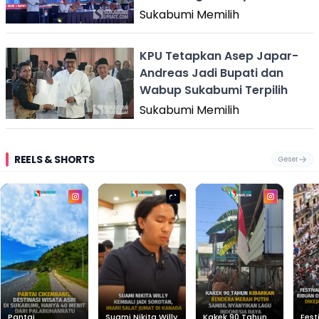
Sukabumi
Sukabumi Memilih
KPU Tetapkan Asep Japar-
Andreas Jadi Bupati dan
Wabup Sukabumi Terpilih
Sukabumi Memilih
REELS & SHORTS
Geser
Pantai
Suami Nikita Willy
Kakek 90 Tahun
Fest