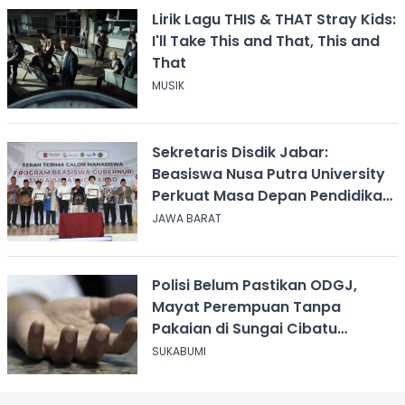
Lirik Lagu THIS & THAT Stray Kids:
I'll Take This and That, This and
That
MUSIK
Sekretaris Disdik Jabar:
Beasiswa Nusa Putra University
Perkuat Masa Depan Pendidikan
Jawa Barat
JAWA BARAT
Polisi Belum Pastikan ODGJ,
Mayat Perempuan Tanpa
Pakaian di Sungai Cibatu
Cikembar
SUKABUMI