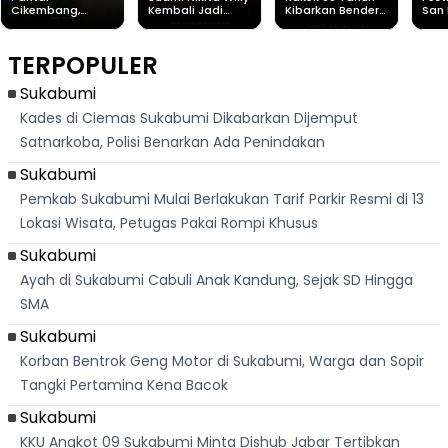
Cikembang,
Kembali Jadi
Kibarkan Bendera
San 
Destinasi Wisata
Sorotan, Imami
Merah Putih
Rib
Asri Di Sukabumi,
Salat Jumat Di
Sambil Nyanyikan
Berl
Hanya 40 Menit
Kanada
Lagu Indonesia
Dike
TERPOPULER
Dari
Raya
Ban
Palabuhanratu
Sukabumi
Kades di Ciemas Sukabumi Dikabarkan Dijemput
Satnarkoba, Polisi Benarkan Ada Penindakan
Sukabumi
Pemkab Sukabumi Mulai Berlakukan Tarif Parkir Resmi di 13
Lokasi Wisata, Petugas Pakai Rompi Khusus
Sukabumi
Ayah di Sukabumi Cabuli Anak Kandung, Sejak SD Hingga
SMA
Sukabumi
Korban Bentrok Geng Motor di Sukabumi, Warga dan Sopir
Tangki Pertamina Kena Bacok
Sukabumi
KKU Angkot 09 Sukabumi Minta Dishub Jabar Tertibkan