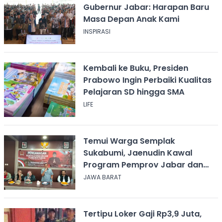
Gubernur Jabar: Harapan Baru
Masa Depan Anak Kami
INSPIRASI
Kembali ke Buku, Presiden
Prabowo Ingin Perbaiki Kualitas
Pelajaran SD hingga SMA
LIFE
Temui Warga Semplak
Sukabumi, Jaenudin Kawal
Program Pemprov Jabar dan
Serap Aspirasi
JAWA BARAT
Tertipu Loker Gaji Rp3,9 Juta,