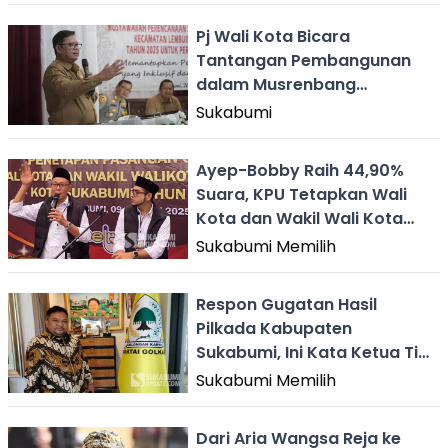
Pj Wali Kota Bicara
Tantangan Pembangunan
dalam Musrenbang
Kecamatan di Sukabumi
Sukabumi
Ayep-Bobby Raih 44,90%
Suara, KPU Tetapkan Wali
Kota dan Wakil Wali Kota
Sukabumi Terpilih Pilkada
Sukabumi Memilih
2024
Respon Gugatan Hasil
Pilkada Kabupaten
Sukabumi, Ini Kata Ketua Tim
Asjap-Andreas
Sukabumi Memilih
Dari Aria Wangsa Reja ke