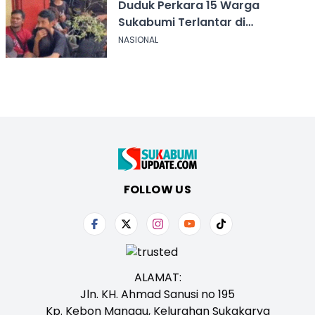
Duduk Perkara 15 Warga
Sukabumi Terlantar di
Kalimantan
NASIONAL
FOLLOW US
ALAMAT:
Jln. KH. Ahmad Sanusi no 195
Kp. Kebon Manggu, Kelurahan Sukakarya