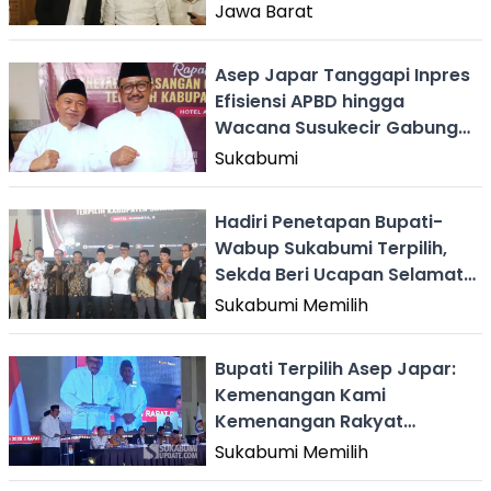
dengan Dedi Mulyadi
Jawa Barat
Asep Japar Tanggapi Inpres
Efisiensi APBD hingga
Wacana Susukecir Gabung
Kota Sukabumi
Sukabumi
Hadiri Penetapan Bupati-
Wabup Sukabumi Terpilih,
Sekda Beri Ucapan Selamat
ke Asep Japar-Andreas
Sukabumi Memilih
Bupati Terpilih Asep Japar:
Kemenangan Kami
Kemenangan Rakyat
Sukabumi
Sukabumi Memilih