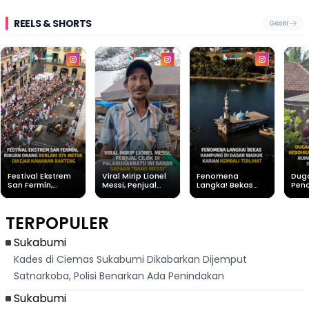
REELS & SHORTS
Geser
Festival Ekstrem
Viral Mirip Lionel
Fenomena
Dug
San Fermín,
Messi, Penjual
Langka! Bekas
Pen
Ribuan Orang
Cilok di
Kampung di
Heb
Berlari 875 Meter
Palabuhanratu Ini
Dasar Waduk
Sim
Dikejar Kawanan
Banjir Sapaan
Karian Kembali
Suk
TERPOPULER
Banteng
"Bang Messi"
Terlihat
Terd
Dik
Sukabumi
Kades di Ciemas Sukabumi Dikabarkan Dijemput
Satnarkoba, Polisi Benarkan Ada Penindakan
Sukabumi