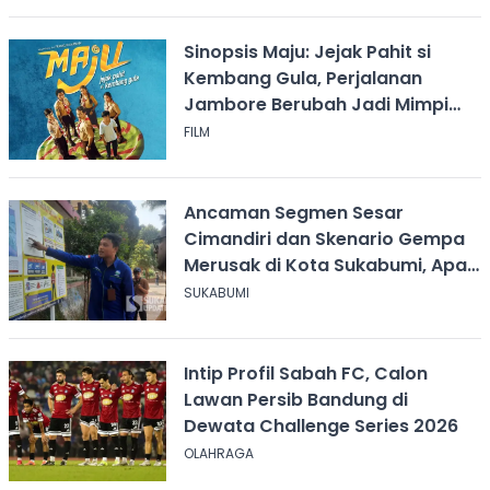
Sinopsis Maju: Jejak Pahit si
Kembang Gula, Perjalanan
Jambore Berubah Jadi Mimpi
Buruk
FILM
Ancaman Segmen Sesar
Cimandiri dan Skenario Gempa
Merusak di Kota Sukabumi, Apa
yang Harus Dilakukan?
SUKABUMI
Intip Profil Sabah FC, Calon
Lawan Persib Bandung di
Dewata Challenge Series 2026
OLAHRAGA