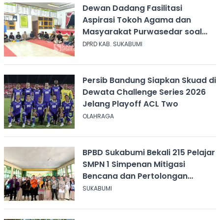
Dewan Dadang Fasilitasi
Aspirasi Tokoh Agama dan
Masyarakat Purwasedar soal
Penolakan Konser Reggae
DPRD KAB. SUKABUMI
Persib Bandung Siapkan Skuad di
Dewata Challenge Series 2026
Jelang Playoff ACL Two
OLAHRAGA
BPBD Sukabumi Bekali 215 Pelajar
SMPN 1 Simpenan Mitigasi
Bencana dan Pertolongan
Psikologis
SUKABUMI