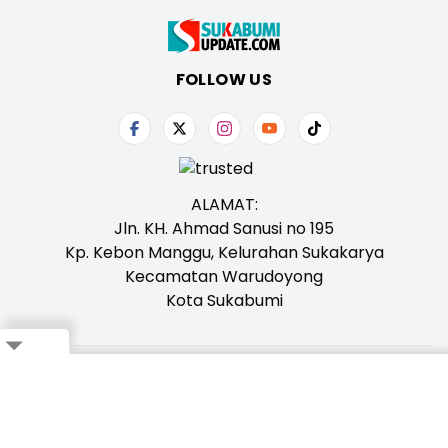
FOLLOW US
ALAMAT:
Jln. KH. Ahmad Sanusi no 195
Kp. Kebon Manggu, Kelurahan Sukakarya
Kecamatan Warudoyong
Kota Sukabumi
Close
Tentang Kami
Redaksi
Iklan
Karir
Kontak
Pedoman
Ikuti Whatsapp Channel Kami,
Klik Disini!