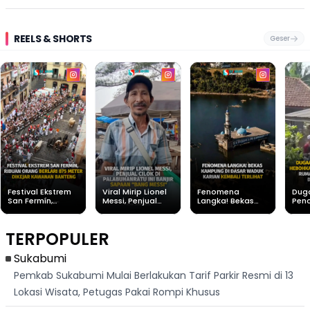
REELS & SHORTS
Geser
Festival Ekstrem
Viral Mirip Lionel
Fenomena
Dug
San Fermín,
Messi, Penjual
Langka! Bekas
Pen
Ribuan Orang
Cilok di
Kampung di
Heb
Berlari 875 Meter
Palabuhanratu Ini
Dasar Waduk
Sim
Dikejar Kawanan
Banjir Sapaan
Karian Kembali
Suk
TERPOPULER
Banteng
"Bang Messi"
Terlihat
Terd
Dik
Sukabumi
Pemkab Sukabumi Mulai Berlakukan Tarif Parkir Resmi di 13
Lokasi Wisata, Petugas Pakai Rompi Khusus