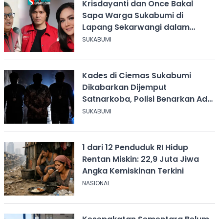
Krisdayanti dan Once Bakal
Sapa Warga Sukabumi di
Lapang Sekarwangi dalam
Rangka Hari ASI Sedunia
SUKABUMI
Kades di Ciemas Sukabumi
Dikabarkan Dijemput
Satnarkoba, Polisi Benarkan Ada
Penindakan
SUKABUMI
1 dari 12 Penduduk RI Hidup
Rentan Miskin: 22,9 Juta Jiwa
Angka Kemiskinan Terkini
NASIONAL