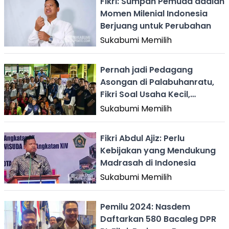
Fikri: Sumpah Pemuda adalah
Momen Milenial Indonesia
Berjuang untuk Perubahan
Sukabumi Memilih
Pernah jadi Pedagang
Asongan di Palabuhanratu,
Fikri Soal Usaha Kecil,
Nelayan dan HGU
Sukabumi Memilih
Fikri Abdul Ajiz: Perlu
Kebijakan yang Mendukung
Madrasah di Indonesia
Sukabumi Memilih
Pemilu 2024: Nasdem
Daftarkan 580 Bacaleg DPR