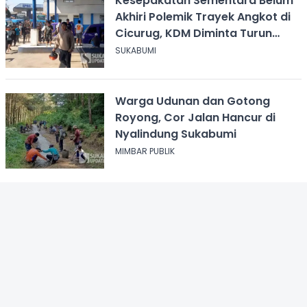
Kesepakatan Sementara Belum
Akhiri Polemik Trayek Angkot di
Cicurug, KDM Diminta Turun
Tangan
SUKABUMI
Warga Udunan dan Gotong
Royong, Cor Jalan Hancur di
Nyalindung Sukabumi
MIMBAR PUBLIK