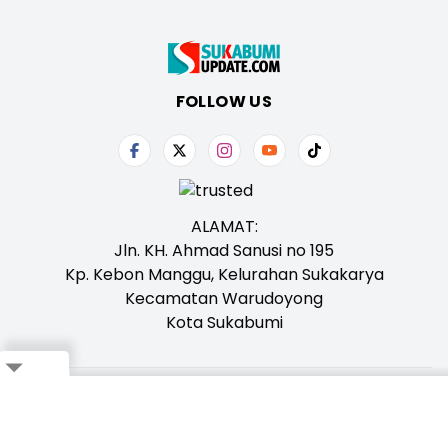
FOLLOW US
ALAMAT:
Jln. KH. Ahmad Sanusi no 195
Kp. Kebon Manggu, Kelurahan Sukakarya
Kecamatan Warudoyong
Kota Sukabumi
Close
Tentang Kami
Redaksi
Iklan
Karir
Kontak
Pedoman
Ikuti Whatsapp Channel Kami,
Klik Disini!