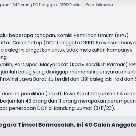
etapkan 1.849 orang DCT anggota DPRD Provinsi.| Foto: Istimewa
lalui beberapa tahapan, Komisi Pemilihan Umum (KPU)
aftar Calon Tetap
(DCT) anggota DPRD Provinsi sebanya
ara caleg ini diingatkan untuk tidak melakukan kampanye
ng.
 Pemilih, Partisipasi Masyarakat (Kadiv Sosdiklih Parmas) K
, jumlah caleg yang dianggap memenuhi persyaratan unt
rovinsi Jawa Barat itu terdiri dari 1.191 caleg laki-laki dan
 daerah pemilihan (dapil) Jawa Barat berjumlah 54 oran
aki berjumlah 43 orang dan 11 orang merupakan perempuan,
pat penetapan DCT di Bandung, Jumat (3/11/23).
Gegara Timsel Bermasalah, Ini 40 Calon Anggot