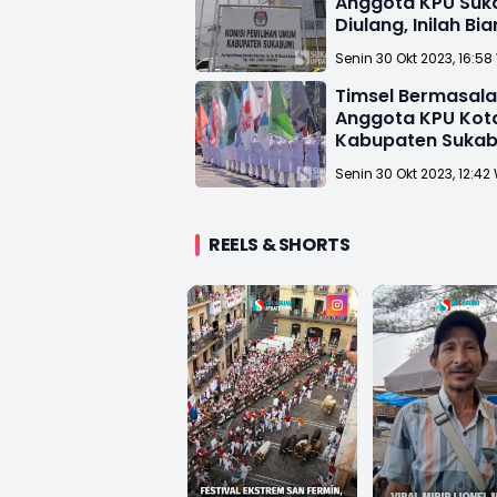
Anggota KPU Suk
Diulang, Inilah Bi
Keroknya!
Senin 30 Okt 2023, 16:58
Timsel Bermasalah
Anggota KPU Kot
Kabupaten Suka
Diulang
Senin 30 Okt 2023, 12:42
REELS & SHORTS