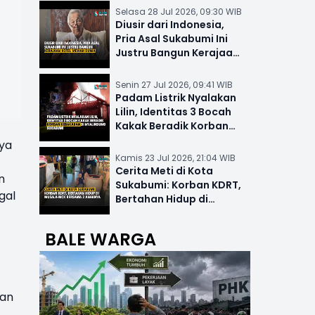
Selasa 28 Jul 2026, 09:30 WIB
Diusir dari Indonesia,
Pria Asal Sukabumi Ini
Justru Bangun Kerajaan
Hotel Mewah Dunia
Senin 27 Jul 2026, 09:41 WIB
Padam Listrik Nyalakan
Lilin, Identitas 3 Bocah
Kakak Beradik Korban
Kebakaran di Nyalindung
ya
Kamis 23 Jul 2026, 21:04 WIB
Cerita Meti di Kota
n
Sukabumi: Korban KDRT,
gal
Bertahan Hidup di
Musala-MCK Bersama 2
Anaknya
BALE WARGA
han