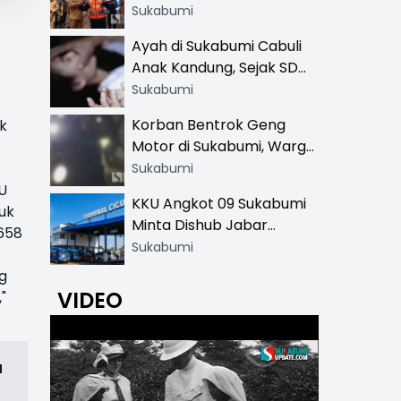
Resmi di 13 Lokasi Wisata,
Sukabumi
Petugas Pakai Rompi
Ayah di Sukabumi Cabuli
Khusus
Anak Kandung, Sejak SD
Hingga SMA
Sukabumi
Korban Bentrok Geng
k
Motor di Sukabumi, Warga
dan Sopir Tangki
Sukabumi
Pertamina Kena Bacok
PU
KKU Angkot 09 Sukabumi
uk
Minta Dishub Jabar
 658
Tertibkan Trayek Ciawi-
Sukabumi
Cicurug: Ancam Mogok
g
Narik
VIDEO
"
a