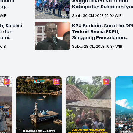
abumi
Anggota KPU Kota dan
ang
Kabupaten Sukabumi ya
Dianulir
 WIB
Senin 30 Okt 2023, 16:02 WIB
, Seleksi
KPU Berkirim Surat ke DP
a dan
Terkait Revisi PKPU,
bumi
Singgung Pencalonan
Gibran
 WIB
Sabtu 28 Okt 2023, 16:37 WIB