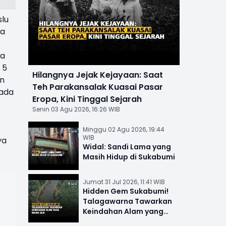
slu
wa
ra
 5
Hilangnya Jejak Kejayaan: Saat
an
Teh Parakansalak Kuasai Pasar
pada
Eropa, Kini Tinggal Sejarah
Senin 03 Agu 2026, 16:26 WIB
Minggu 02 Agu 2026, 19:44
WIB
ya
Widal: Sandi Lama yang
Masih Hidup di Sukabumi
Jumat 31 Jul 2026, 11:41 WIB
Hidden Gem Sukabumi!
Talagawarna Tawarkan
Keindahan Alam yang
Masih Asri