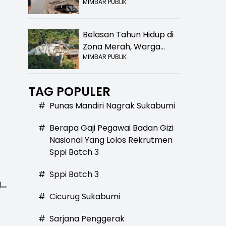
MIMBAR PUBLIK
Bolong! Bahaya Bagi
Pengendara
Belasan Tahun Hidup di
Zona Merah, Warga
MIMBAR PUBLIK
Kampung Nangewer
Purabaya Masih
Menanti Kepastian
TAG POPULER
Relokasi
#
Punas Mandiri Nagrak Sukabumi
#
Berapa Gaji Pegawai Badan Gizi
Nasional Yang Lolos Rekrutmen
Sppi Batch 3
#
Sppi Batch 3
l
#
Cicurug Sukabumi
#
Sarjana Penggerak