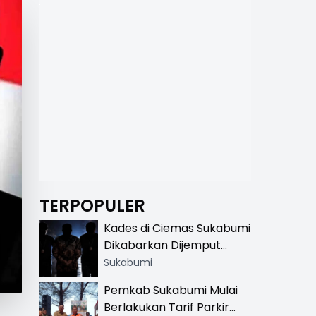
TERPOPULER
Kades di Ciemas Sukabumi
Dikabarkan Dijemput
Satnarkoba, Polisi
Sukabumi
Benarkan Ada Penindakan
Pemkab Sukabumi Mulai
Berlakukan Tarif Parkir