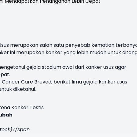
Usus
merupakan salah satu penyebab kematian terbany
kanker ini merupakan kanker yang lebih mudah untuk ditan
mengetahui gejala stadium awal dari kanker usus agar
pat.
o Cancer Care Breved, berikut lima gejala kanker usus
ntuk diketahui.
rkena Kanker Testis
rubah
rstock)</span