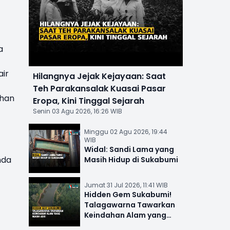
a
air
Hilangnya Jejak Kejayaan: Saat
Teh Parakansalak Kuasai Pasar
ahan
Eropa, Kini Tinggal Sejarah
Senin 03 Agu 2026, 16:26 WIB
Minggu 02 Agu 2026, 19:44
WIB
Widal: Sandi Lama yang
nda
Masih Hidup di Sukabumi
Jumat 31 Jul 2026, 11:41 WIB
Hidden Gem Sukabumi!
Talagawarna Tawarkan
Keindahan Alam yang
Masih Asri