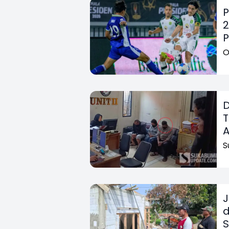
P
2
P
O
D
T
A
S
J
d