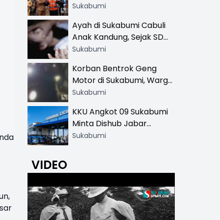
Resmi di 13 Lokasi Wisata,
Sukabumi
Petugas Pakai Rompi
Ayah di Sukabumi Cabuli
Khusus
Anak Kandung, Sejak SD
Hingga SMA
Sukabumi
Korban Bentrok Geng
Motor di Sukabumi, Warga
dan Sopir Tangki
Sukabumi
Pertamina Kena Bacok
KKU Angkot 09 Sukabumi
Minta Dishub Jabar
Tertibkan Trayek Ciawi-
Sukabumi
Anda
Cicurug: Ancam Mogok
Narik
VIDEO
un,
sar