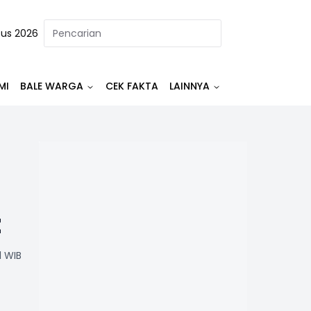
tus 2026
MI
BALE WARGA
CEK FAKTA
LAINNYA
t
1 WIB