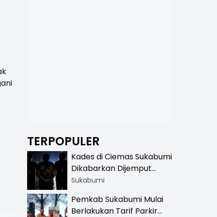
ak
gani
TERPOPULER
Kades di Ciemas Sukabumi
Dikabarkan Dijemput
Satnarkoba, Polisi
Sukabumi
Benarkan Ada Penindakan
Pemkab Sukabumi Mulai
Berlakukan Tarif Parkir