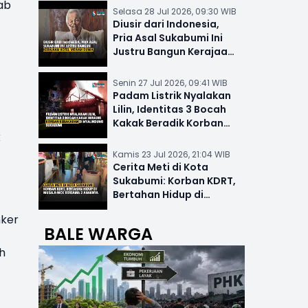
ab
Selasa 28 Jul 2026, 09:30 WIB
Diusir dari Indonesia,
Pria Asal Sukabumi Ini
Justru Bangun Kerajaan
Hotel Mewah Dunia
Senin 27 Jul 2026, 09:41 WIB
Padam Listrik Nyalakan
Lilin, Identitas 3 Bocah
Kakak Beradik Korban
k
Kebakaran di Nyalindung
Kamis 23 Jul 2026, 21:04 WIB
Cerita Meti di Kota
Sukabumi: Korban KDRT,
Bertahan Hidup di
Musala-MCK Bersama 2
nker
Anaknya
BALE WARGA
h