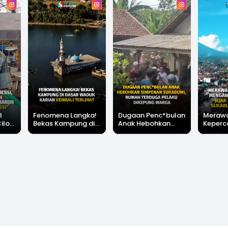
l
Fenomena Langka!
Dugaan Penc*bulan
Meraw
Cilok
Bekas Kampung di
Anak Hebohkan
Keperc
u Ini
Dasar Waduk Karian
Simpenan
Menga
"Bang
Kembali Terlihat
Sukabumi, Rumah
Peruba
Terduga Pelaku
Satu D
Dikepung Warga
Sukabu