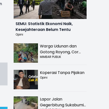
n
SEMU: Statistik Ekonomi Naik,
Kesejahteraan Belum Tentu
Opini
Warga Udunan dan
Gotong Royong, Cor
MIMBAR PUBLIK
Jalan Hancur di
Nyalindung Sukabumi
Koperasi Tanpa Pijakan
Opini
Lapor Jalan
Gegerbitung Sukabumi