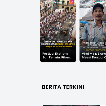
Festival Ekstrem
Viral Mirip Lione
San Fermín, Ribuan
Messi, Penjual 
Orang Berlari 875
di Palabuhanrat
Meter Dikejar
Banjir Sapaan 
Kawanan Banteng
Messi"
BERITA TERKINI