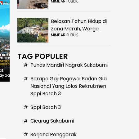
MIMBAR PUBLIK
Bolong! Bahaya Bagi
Pengendara
Belasan Tahun Hidup di
Zona Merah, Warga
MIMBAR PUBLIK
Kampung Nangewer
Purabaya Masih
Menanti Kepastian
TAG POPULER
Relokasi
#
Punas Mandiri Nagrak Sukabumi
at
Hilangnya Jejak
Widal: Sandi Lama
ayaan,
Kejayaan: Saat Teh
yang Masih Hidup di
#
Berapa Gaji Pegawai Badan Gizi
wal
Parakansalak
Sukabumi
han: Jejak
Kuasai Pasar Eropa,
Nasional Yang Lolos Rekrutmen
ekade
Kini Tinggal Sejarah
Sppi Batch 3
miupdate.com
#
Sppi Batch 3
#
Cicurug Sukabumi
#
Sarjana Penggerak