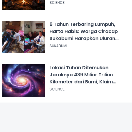
Unggun
SCIENCE
6 Tahun Terbaring Lumpuh,
Harta Habis: Warga Ciracap
Sukabumi Harapkan Uluran
Tangan KDM
SUKABUMI
Lokasi Tuhan Ditemukan
Jaraknya 439 Miliar Triliun
Kilometer dari Bumi, Klaim
Ilmuwan Harvard
SCIENCE