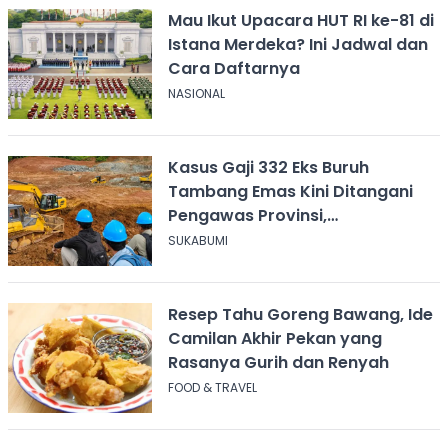
Mau Ikut Upacara HUT RI ke-81 di
Istana Merdeka? Ini Jadwal dan
Cara Daftarnya
NASIONAL
Kasus Gaji 332 Eks Buruh
Tambang Emas Kini Ditangani
Pengawas Provinsi,
Disnakertrans Sukabumi Terus
SUKABUMI
Dampingi
Resep Tahu Goreng Bawang, Ide
Camilan Akhir Pekan yang
Rasanya Gurih dan Renyah
FOOD & TRAVEL