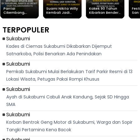
Pantai
Suami Nikita Willy
Kakek 90 Tahun
Fest
Cikembang,
Kembali Jadi
Kibarkan Bendera
San 
Destinasi Wisata
Sorotan, Imami
Merah Putih
Rib
Asri Di Sukabumi,
Salat Jumat Di
Sambil Nyanyikan
Berl
Hanya 40 Menit
Kanada
Lagu Indonesia
Dike
TERPOPULER
Dari
Raya
Ban
Palabuhanratu
Sukabumi
Kades di Ciemas Sukabumi Dikabarkan Dijemput
Satnarkoba, Polisi Benarkan Ada Penindakan
Sukabumi
Pemkab Sukabumi Mulai Berlakukan Tarif Parkir Resmi di 13
Lokasi Wisata, Petugas Pakai Rompi Khusus
Sukabumi
Ayah di Sukabumi Cabuli Anak Kandung, Sejak SD Hingga
SMA
Sukabumi
Korban Bentrok Geng Motor di Sukabumi, Warga dan Sopir
Tangki Pertamina Kena Bacok
Sukabumi