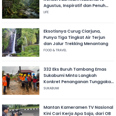
Agustus, Inspiratif dan Penuh
Pesan
LIFE
Eksotisnya Curug Ciarjuna,
Punya Tiga Tingkat Air Terjun
dan Jalur Trekking Menantang
FOOD & TRAVEL
332 Eks Buruh Tambang Emas
Sukabumi Minta Langkah
Konkret Penanganan Tunggakan
Gaji Rp8,4 Miliar
SUKABUMI
Mantan Kameramen TV Nasional
Kini Cari Kerja Apa Saja, dari OB