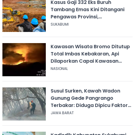
Kasus Gaji 332 Eks Buruh
Tambang Emas Kini Ditangani
Pengawas Provinsi,
Disnakertrans Sukabumi Terus
SUKABUMI
Dampingi
Kawasan Wisata Bromo Ditutup
Total Imbas Kebakaran, Api
Dilaporkan Capai Kawasan
Sabana
NASIONAL
Susul Surken, Kawah Wadon
Gunung Gede Pangrango
Terbakar: Diduga Dipicu Faktor
Alam
JAWA BARAT