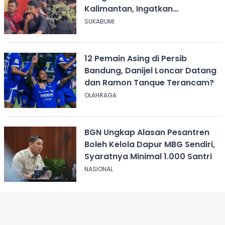
Kalimantan, Ingatkan
Pentingnya Perjanjian Kerja
SUKABUMI
12 Pemain Asing di Persib
Bandung, Danijel Loncar Datang
dan Ramon Tanque Terancam?
OLAHRAGA
BGN Ungkap Alasan Pesantren
Boleh Kelola Dapur MBG Sendiri,
Syaratnya Minimal 1.000 Santri
NASIONAL