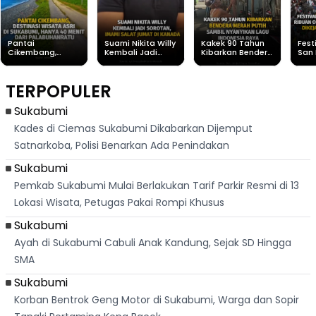
Pantai
Suami Nikita Willy
Kakek 90 Tahun
Fest
Cikembang,
Kembali Jadi
Kibarkan Bendera
San 
Destinasi Wisata
Sorotan, Imami
Merah Putih
Rib
Asri Di Sukabumi,
Salat Jumat Di
Sambil Nyanyikan
Berl
Hanya 40 Menit
Kanada
Lagu Indonesia
Dike
TERPOPULER
Dari
Raya
Ban
Palabuhanratu
Sukabumi
Kades di Ciemas Sukabumi Dikabarkan Dijemput
Satnarkoba, Polisi Benarkan Ada Penindakan
Sukabumi
Pemkab Sukabumi Mulai Berlakukan Tarif Parkir Resmi di 13
Lokasi Wisata, Petugas Pakai Rompi Khusus
Sukabumi
Ayah di Sukabumi Cabuli Anak Kandung, Sejak SD Hingga
SMA
Sukabumi
Korban Bentrok Geng Motor di Sukabumi, Warga dan Sopir