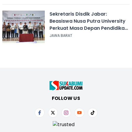
Sekretaris Disdik Jabar:
Beasiswa Nusa Putra University
Perkuat Masa Depan Pendidikan
Jawa Barat
JAWA BARAT
FOLLOW US