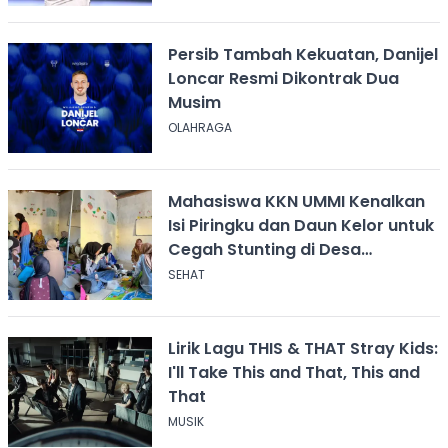
Persib Tambah Kekuatan, Danijel
Loncar Resmi Dikontrak Dua
Musim
OLAHRAGA
Mahasiswa KKN UMMI Kenalkan
Isi Piringku dan Daun Kelor untuk
Cegah Stunting di Desa
Calingcing
SEHAT
Lirik Lagu THIS & THAT Stray Kids:
I'll Take This and That, This and
That
MUSIK