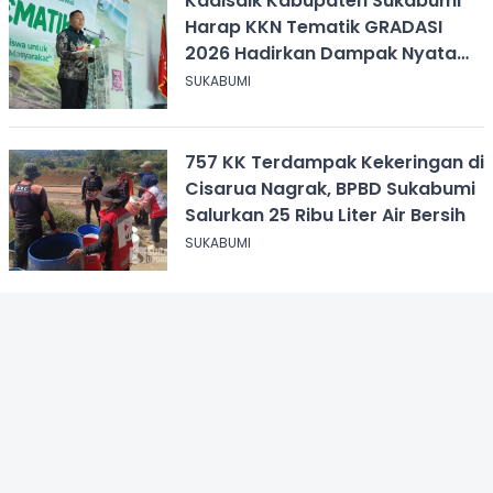
Kadisdik Kabupaten Sukabumi
Harap KKN Tematik GRADASI
2026 Hadirkan Dampak Nyata
bagi Masyarakat
SUKABUMI
757 KK Terdampak Kekeringan di
Cisarua Nagrak, BPBD Sukabumi
Salurkan 25 Ribu Liter Air Bersih
SUKABUMI