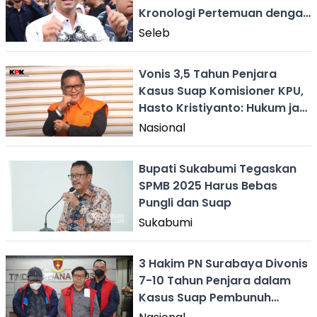
Kronologi Pertemuan dengan
Blueray
Seleb
Vonis 3,5 Tahun Penjara
Kasus Suap Komisioner KPU,
Hasto Kristiyanto: Hukum jadi
Alat Kekuasaan
Nasional
Bupati Sukabumi Tegaskan
SPMB 2025 Harus Bebas
Pungli dan Suap
Sukabumi
3 Hakim PN Surabaya Divonis
7-10 Tahun Penjara dalam
Kasus Suap Pembunuh
Wanita Sukabumi