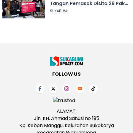
Tangan Pemasok Disita 28 Paket
Narkoba
SUKABUMI
FOLLOW US
ALAMAT:
Jln. KH. Ahmad Sanusi no 195
Kp. Kebon Manggu, Kelurahan Sukakarya
Kecamatan Warudoyong