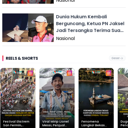
Nasional
Dunia Hukum Kembali
Berguncang, Ketua PN Jaksel
Jadi Tersangka Terima Suap
Rp60 Miliar
Nasional
REELS & SHORTS
Geser
Festival Ekstrem
Viral Mirip Lionel
Fenomena
Dug
San Fermín,
Messi, Penjual
Langka! Bekas
Pen