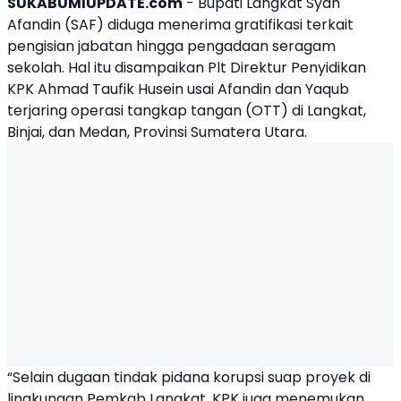
SUKABUMIUPDATE.com
-
Bupati Langkat Syah
Afandin
(SAF) diduga menerima gratifikasi terkait
pengisian jabatan hingga pengadaan seragam
sekolah. Hal itu disampaikan Plt Direktur Penyidikan
KPK Ahmad Taufik Husein usai Afandin dan Yaqub
terjaring operasi tangkap tangan (OTT) di Langkat,
Binjai, dan Medan, Provinsi Sumatera Utara.
“Selain dugaan tindak pidana korupsi suap proyek di
lingkungan Pemkab Langkat, KPK juga menemukan