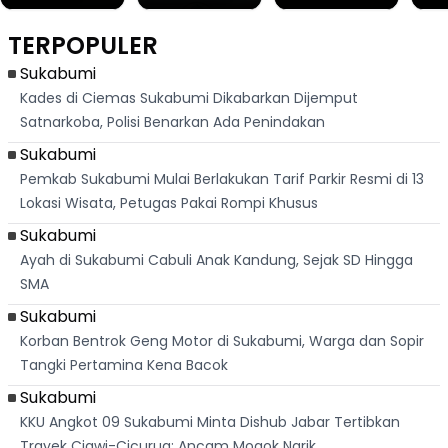
Ribuan Orang
Cilok di
Kampung di
Heb
Berlari 875 Meter
Palabuhanratu Ini
Dasar Waduk
Sim
Dikejar Kawanan
Banjir Sapaan
Karian Kembali
Suk
TERPOPULER
Banteng
"Bang Messi"
Terlihat
Terd
Dik
Sukabumi
Kades di Ciemas Sukabumi Dikabarkan Dijemput
Satnarkoba, Polisi Benarkan Ada Penindakan
Sukabumi
Pemkab Sukabumi Mulai Berlakukan Tarif Parkir Resmi di 13
Lokasi Wisata, Petugas Pakai Rompi Khusus
Sukabumi
Ayah di Sukabumi Cabuli Anak Kandung, Sejak SD Hingga
SMA
Sukabumi
Korban Bentrok Geng Motor di Sukabumi, Warga dan Sopir
Tangki Pertamina Kena Bacok
Sukabumi
KKU Angkot 09 Sukabumi Minta Dishub Jabar Tertibkan
Trayek Ciawi-Cicurug: Ancam Mogok Narik