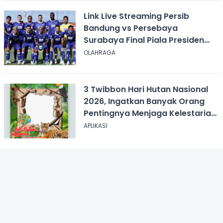
Link Live Streaming Persib
Bandung vs Persebaya
Surabaya Final Piala Presiden
2026, Kick-off Pukul 20.00 WIB
OLAHRAGA
3 Twibbon Hari Hutan Nasional
2026, Ingatkan Banyak Orang
Pentingnya Menjaga Kelestarian
Hutan
APLIKASI