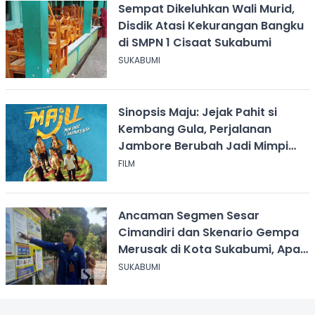
Sempat Dikeluhkan Wali Murid,
Disdik Atasi Kekurangan Bangku
di SMPN 1 Cisaat Sukabumi
SUKABUMI
Sinopsis Maju: Jejak Pahit si
Kembang Gula, Perjalanan
Jambore Berubah Jadi Mimpi
Buruk
FILM
Ancaman Segmen Sesar
Cimandiri dan Skenario Gempa
Merusak di Kota Sukabumi, Apa
yang Harus Dilakukan?
SUKABUMI