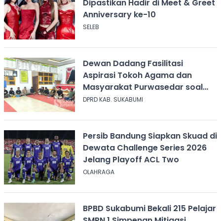
Dipastikan Hadir di Meet & Greet
Anniversary ke-10
SELEB
Dewan Dadang Fasilitasi
Aspirasi Tokoh Agama dan
Masyarakat Purwasedar soal
Penolakan Konser Reggae
DPRD KAB. SUKABUMI
Persib Bandung Siapkan Skuad di
Dewata Challenge Series 2026
Jelang Playoff ACL Two
OLAHRAGA
BPBD Sukabumi Bekali 215 Pelajar
SMPN 1 Simpenan Mitigasi