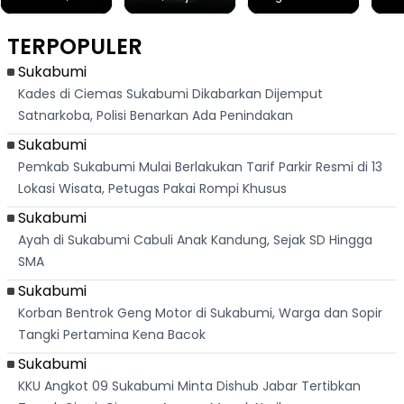
Ribuan Orang
Cilok di
Kampung di
Heb
Berlari 875 Meter
Palabuhanratu Ini
Dasar Waduk
Sim
Dikejar Kawanan
Banjir Sapaan
Karian Kembali
Suk
TERPOPULER
Banteng
"Bang Messi"
Terlihat
Terd
Dik
Sukabumi
Kades di Ciemas Sukabumi Dikabarkan Dijemput
Satnarkoba, Polisi Benarkan Ada Penindakan
Sukabumi
Pemkab Sukabumi Mulai Berlakukan Tarif Parkir Resmi di 13
Lokasi Wisata, Petugas Pakai Rompi Khusus
Sukabumi
Ayah di Sukabumi Cabuli Anak Kandung, Sejak SD Hingga
SMA
Sukabumi
Korban Bentrok Geng Motor di Sukabumi, Warga dan Sopir
Tangki Pertamina Kena Bacok
Sukabumi
KKU Angkot 09 Sukabumi Minta Dishub Jabar Tertibkan