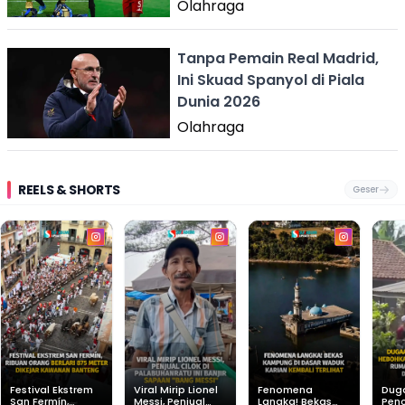
Olahraga
Tanpa Pemain Real Madrid,
Ini Skuad Spanyol di Piala
Dunia 2026
Olahraga
REELS & SHORTS
Geser
Festival Ekstrem
Viral Mirip Lionel
Fenomena
Dug
San Fermín,
Messi, Penjual
Langka! Bekas
Pen