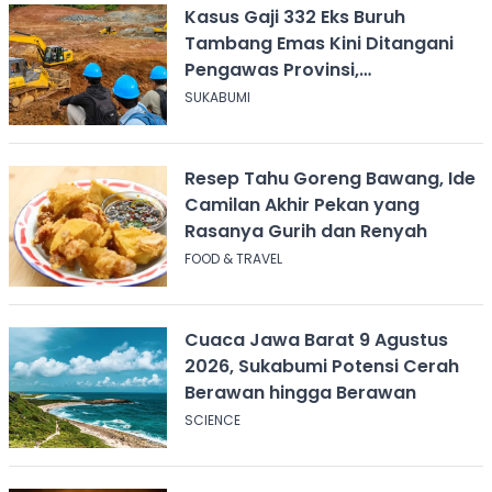
Kasus Gaji 332 Eks Buruh
Tambang Emas Kini Ditangani
Pengawas Provinsi,
Disnakertrans Sukabumi Terus
SUKABUMI
Dampingi
Resep Tahu Goreng Bawang, Ide
Camilan Akhir Pekan yang
Rasanya Gurih dan Renyah
FOOD & TRAVEL
Cuaca Jawa Barat 9 Agustus
2026, Sukabumi Potensi Cerah
Berawan hingga Berawan
SCIENCE