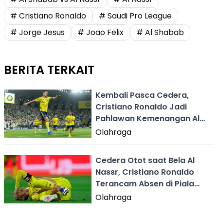
# Cristiano Ronaldo
# Saudi Pro League
# Jorge Jesus
# Joao Felix
# Al Shabab
BERITA TERKAIT
Kembali Pasca Cedera,
Cristiano Ronaldo Jadi
Pahlawan Kemenangan Al
Nassr
Olahraga
Cedera Otot saat Bela Al
Nassr, Cristiano Ronaldo
Terancam Absen di Piala
Dunia 2026 ?
Olahraga