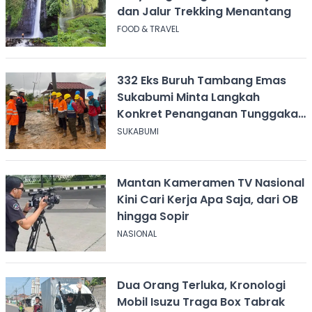
dan Jalur Trekking Menantang
FOOD & TRAVEL
332 Eks Buruh Tambang Emas
Sukabumi Minta Langkah
Konkret Penanganan Tunggakan
Gaji Rp8,4 Miliar
SUKABUMI
Mantan Kameramen TV Nasional
Kini Cari Kerja Apa Saja, dari OB
hingga Sopir
NASIONAL
Dua Orang Terluka, Kronologi
Mobil Isuzu Traga Box Tabrak