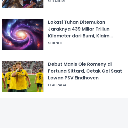
Tangan KDM
SUKABUMI
Lokasi Tuhan Ditemukan
Jaraknya 439 Miliar Triliun
Kilometer dari Bumi, Klaim
Ilmuwan Harvard
SCIENCE
Debut Manis Ole Romeny di
Fortuna Sittard, Cetak Gol Saat
Lawan PSV Eindhoven
OLAHRAGA