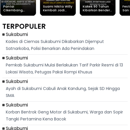
Pantai
Suami Nikita Willy
Kakek 90 Tahun
Fest
Cikembang,
Kembali Jadi
Kibarkan Bendera
San 
Destinasi Wisata
Sorotan, Imami
Merah Putih
Rib
Asri Di Sukabumi,
Salat Jumat Di
Sambil Nyanyikan
Berl
Hanya 40 Menit
Kanada
Lagu Indonesia
Dike
TERPOPULER
Dari
Raya
Ban
Palabuhanratu
Sukabumi
Kades di Ciemas Sukabumi Dikabarkan Dijemput
Satnarkoba, Polisi Benarkan Ada Penindakan
Sukabumi
Pemkab Sukabumi Mulai Berlakukan Tarif Parkir Resmi di 13
Lokasi Wisata, Petugas Pakai Rompi Khusus
Sukabumi
Ayah di Sukabumi Cabuli Anak Kandung, Sejak SD Hingga
SMA
Sukabumi
Korban Bentrok Geng Motor di Sukabumi, Warga dan Sopir
Tangki Pertamina Kena Bacok
Sukabumi