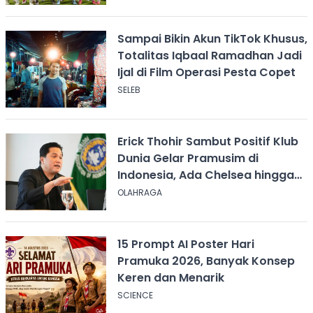
Sampai Bikin Akun TikTok Khusus,
Totalitas Iqbaal Ramadhan Jadi
Ijal di Film Operasi Pesta Copet
SELEB
Erick Thohir Sambut Positif Klub
Dunia Gelar Pramusim di
Indonesia, Ada Chelsea hingga
AC Milan
OLAHRAGA
15 Prompt AI Poster Hari
Pramuka 2026, Banyak Konsep
Keren dan Menarik
SCIENCE