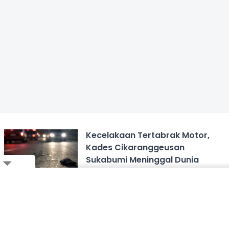
Kecelakaan Tertabrak Motor,
Kades Cikaranggeusan
Sukabumi Meninggal Dunia
SUKABUMI
Close
Ikuti Whatsapp Channel Kami,
Klik Disini!
The Sounds Project 2026
Bagikan ke Whatsapp
Dimulai! Cek Jadwal Neck Deep,