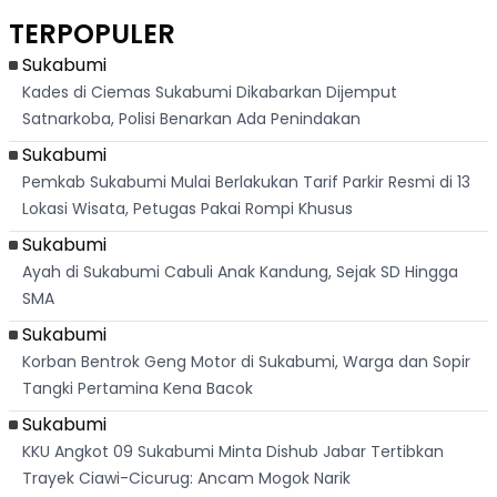
Asri Di Sukabumi,
Salat Jumat Di
Sambil Nyanyikan
Berl
Hanya 40 Menit
Kanada
Lagu Indonesia
Dike
TERPOPULER
Dari
Raya
Ban
Palabuhanratu
Sukabumi
Kades di Ciemas Sukabumi Dikabarkan Dijemput
Satnarkoba, Polisi Benarkan Ada Penindakan
Sukabumi
Pemkab Sukabumi Mulai Berlakukan Tarif Parkir Resmi di 13
Lokasi Wisata, Petugas Pakai Rompi Khusus
Sukabumi
Ayah di Sukabumi Cabuli Anak Kandung, Sejak SD Hingga
SMA
Sukabumi
Korban Bentrok Geng Motor di Sukabumi, Warga dan Sopir
Tangki Pertamina Kena Bacok
Sukabumi
KKU Angkot 09 Sukabumi Minta Dishub Jabar Tertibkan
Trayek Ciawi-Cicurug: Ancam Mogok Narik