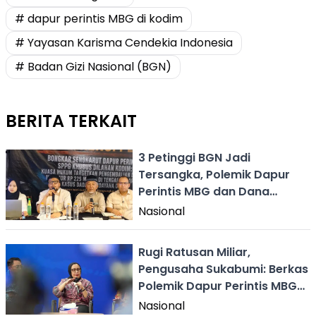
# dapur perintis MBG di kodim
# Yayasan Karisma Cendekia Indonesia
# Badan Gizi Nasional (BGN)
BERITA TERKAIT
3 Petinggi BGN Jadi
Tersangka, Polemik Dapur
Perintis MBG dan Dana
Talang Rp218 M Mencuat
Nasional
Rugi Ratusan Miliar,
Pengusaha Sukabumi: Berkas
Polemik Dapur Perintis MBG
Diterima Nanik S Deyang
Nasional