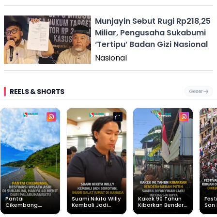
Munjayin Sebut Rugi Rp218,25
Miliar, Pengusaha Sukabumi
‘Tertipu’ Badan Gizi Nasional
Nasional
REELS & SHORTS
Geser
Pantai
Suami Nikita Willy
Kakek 90 Tahun
Fest
Cikembang,
Kembali Jadi
Kibarkan Bendera
San 
Destinasi Wisata
Sorotan, Imami
Merah Putih
Rib