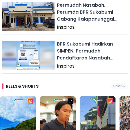
Permudah Nasabah,
Perumda BPR Sukabumi
Cabang Kalapanunggal
Sosialisasikan SIMPEN
Inspirasi
BPR Sukabumi Hadirkan
SIMPEN, Permudah
Pendaftaran Nasabah
Secara Online
Inspirasi
REELS & SHORTS
Geser