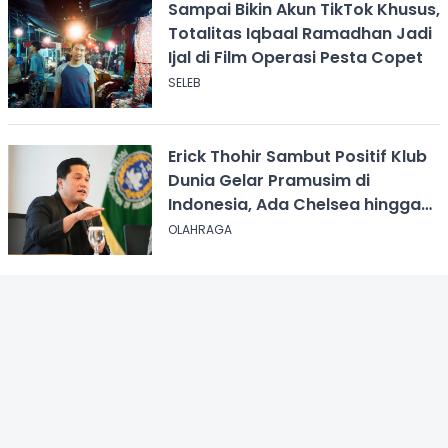
Sampai Bikin Akun TikTok Khusus,
Totalitas Iqbaal Ramadhan Jadi
Ijal di Film Operasi Pesta Copet
SELEB
Erick Thohir Sambut Positif Klub
Dunia Gelar Pramusim di
Indonesia, Ada Chelsea hingga
AC Milan
OLAHRAGA