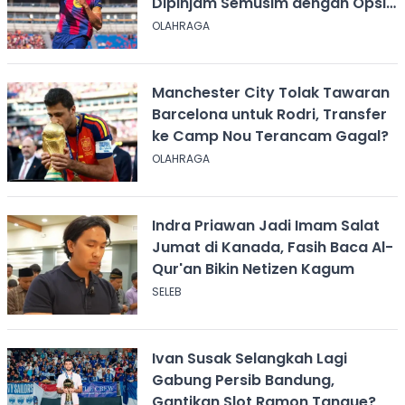
Dipinjam Semusim dengan Opsi
Permanen?
OLAHRAGA
Manchester City Tolak Tawaran
Barcelona untuk Rodri, Transfer
ke Camp Nou Terancam Gagal?
OLAHRAGA
Indra Priawan Jadi Imam Salat
Jumat di Kanada, Fasih Baca Al-
Qur'an Bikin Netizen Kagum
SELEB
Ivan Susak Selangkah Lagi
Gabung Persib Bandung,
Gantikan Slot Ramon Tanque?