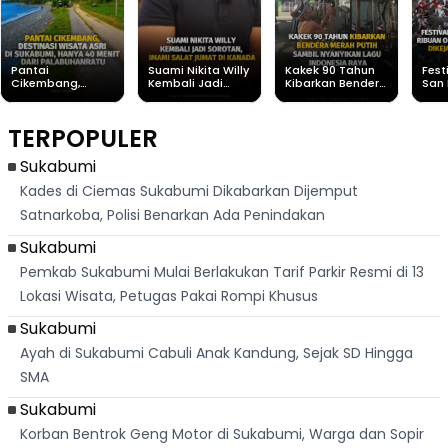
Pantai
Suami Nikita Willy
Kakek 90 Tahun
Fest
Cikembang,
Kembali Jadi
Kibarkan Bendera
San 
Destinasi Wisata
Sorotan, Imami
Merah Putih
Rib
Asri Di Sukabumi,
Salat Jumat Di
Sambil Nyanyikan
Berl
Hanya 40 Menit
Kanada
Lagu Indonesia
Dike
TERPOPULER
Dari
Raya
Ban
Palabuhanratu
Sukabumi
Kades di Ciemas Sukabumi Dikabarkan Dijemput
Satnarkoba, Polisi Benarkan Ada Penindakan
Sukabumi
Pemkab Sukabumi Mulai Berlakukan Tarif Parkir Resmi di 13
Lokasi Wisata, Petugas Pakai Rompi Khusus
Sukabumi
Ayah di Sukabumi Cabuli Anak Kandung, Sejak SD Hingga
SMA
Sukabumi
Korban Bentrok Geng Motor di Sukabumi, Warga dan Sopir