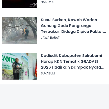
Sabana
NASIONAL
Susul Surken, Kawah Wadon
Gunung Gede Pangrango
Terbakar: Diduga Dipicu Faktor
Alam
JAWA BARAT
Kadisdik Kabupaten Sukabumi
Harap KKN Tematik GRADASI
2026 Hadirkan Dampak Nyata
bagi Masyarakat
SUKABUMI