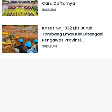
Cara Daftarnya
NASIONAL
Kasus Gaji 332 Eks Buruh
Tambang Emas Kini Ditangani
Pengawas Provinsi,
Disnakertrans Sukabumi Terus
SUKABUMI
Dampingi