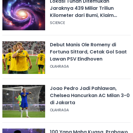
Lokasi Tuhan Ditemukan
Jaraknya 439 Miliar Triliun
Kilometer dari Bumi, Klaim
Ilmuwan Harvard
SCIENCE
Debut Manis Ole Romeny di
Fortuna Sittard, Cetak Gol Saat
Lawan PSV Eindhoven
OLAHRAGA
Joao Pedro Jadi Pahlawan,
Chelsea Hancurkan AC Milan 3-0
di Jakarta
OLAHRAGA
100 Yang Maha Kuasa, Prabowo