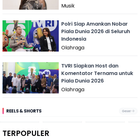
Musik
Polri Siap Amankan Nobar
Piala Dunia 2026 di Seluruh
Indonesia
Olahraga
TVRI Siapkan Host dan
Komentator Ternama untuk
Piala Dunia 2026
Olahraga
REELS & SHORTS
Geser
Pantai
Suami Nikita Willy
Kakek 90 Tahun
Fest
Cikembang,
Kembali Jadi
Kibarkan Bendera
San 
Destinasi Wisata
Sorotan, Imami
Merah Putih
Rib
Asri Di Sukabumi,
Salat Jumat Di
Sambil Nyanyikan
Berl
Hanya 40 Menit
Kanada
Lagu Indonesia
Dike
TERPOPULER
Dari
Raya
Ban
Palabuhanratu