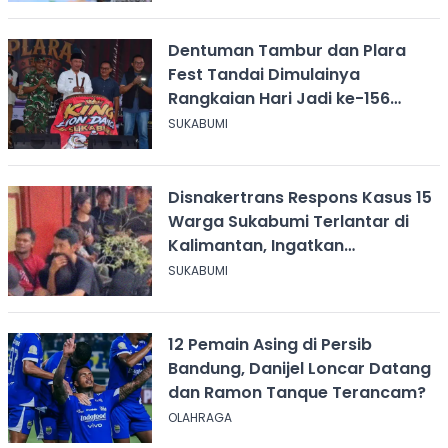
Dentuman Tambur dan Plara
Fest Tandai Dimulainya
Rangkaian Hari Jadi ke-156
Kabupaten Sukabumi
SUKABUMI
Disnakertrans Respons Kasus 15
Warga Sukabumi Terlantar di
Kalimantan, Ingatkan
Pentingnya Perjanjian Kerja
SUKABUMI
12 Pemain Asing di Persib
Bandung, Danijel Loncar Datang
dan Ramon Tanque Terancam?
OLAHRAGA