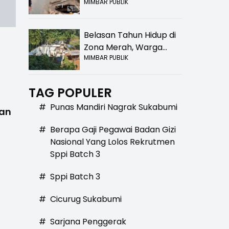
MIMBAR PUBLIK
Bolong! Bahaya Bagi
Pengendara
Belasan Tahun Hidup di
Zona Merah, Warga
MIMBAR PUBLIK
Kampung Nangewer
Purabaya Masih
Menanti Kepastian
TAG POPULER
Relokasi
#
Punas Mandiri Nagrak Sukabumi
kan
#
Berapa Gaji Pegawai Badan Gizi
Nasional Yang Lolos Rekrutmen
Sppi Batch 3
#
Sppi Batch 3
#
Cicurug Sukabumi
#
Sarjana Penggerak