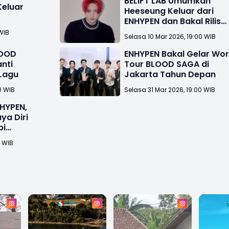
BELIFT LAB Umumkan
Keluar
Heeseung Keluar dari
ENHYPEN dan Bakal Rilis
Album Solo
WIB
Selasa 10 Mar 2026, 19:00 WIB
LOOD
ENHYPEN Bakal Gelar Wor
nti
Tour BLOOD SAGA di
 Lagu
Jakarta Tahun Depan
0 WIB
Selasa 31 Mar 2026, 19:00 WIB
NHYPEN,
ya Diri
pi
0 WIB