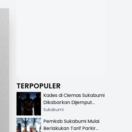
TERPOPULER
Kades di Ciemas Sukabumi
Dikabarkan Dijemput
Satnarkoba, Polisi
Sukabumi
Benarkan Ada Penindakan
Pemkab Sukabumi Mulai
Berlakukan Tarif Parkir