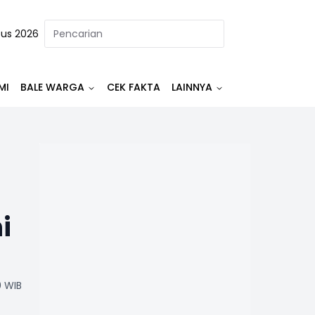
tus 2026
MI
BALE WARGA
CEK FAKTA
LAINNYA
i
0 WIB