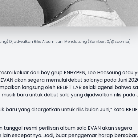
esung) Dijadwalkan Rilis Album Juni Mendatang (Sumber : X/@soompi)
resmi keluar dari boy grup
ENHYPEN
, Lee
Heeseung
atau 
g
EVAN
akan segera memulai debut solonya pada Juni 202
aikan langsung oleh BELIFT LAB selaki agensi bahwa s
musik baru untuk debut solo yang dijadwalkan rilis pada 
aru yang ditargetkan untuk rilis bulan Juni,” kata BELI
n tanggal resmi perilisan album solo EVAN akan segera
 lain secepatnya. Jadi, buat penggemar harap bersabar.