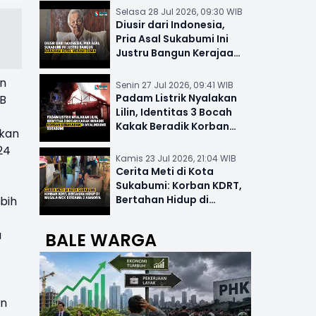
Selasa 28 Jul 2026, 09:30 WIB
Diusir dari Indonesia,
Pria Asal Sukabumi Ini
Justru Bangun Kerajaan
Hotel Mewah Dunia
an
Senin 27 Jul 2026, 09:41 WIB
Padam Listrik Nyalakan
AB
Lilin, Identitas 3 Bocah
Kakak Beradik Korban
ukan
Kebakaran di Nyalindung
24
Kamis 23 Jul 2026, 21:04 WIB
Cerita Meti di Kota
Sukabumi: Korban KDRT,
Bertahan Hidup di
bih
Musala-MCK Bersama 2
Anaknya
a
BALE WARGA
an