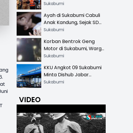
Resmi di 13 Lokasi Wisata,
Sukabumi
Petugas Pakai Rompi
Ayah di Sukabumi Cabuli
Khusus
Anak Kandung, Sejak SD
Hingga SMA
Sukabumi
Korban Bentrok Geng
Motor di Sukabumi, Warga
dan Sopir Tangki
Sukabumi
Pertamina Kena Bacok
KKU Angkot 09 Sukabumi
yang
Minta Dishub Jabar
6.
Tertibkan Trayek Ciawi-
Sukabumi
aat
Cicurug: Ancam Mogok
Juni
Narik
VIDEO
FT