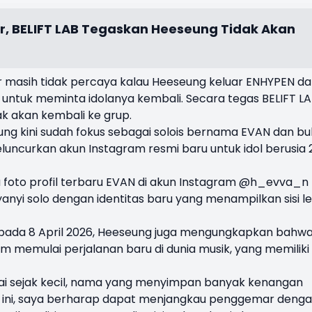
ar, BELIFT LAB Tegaskan Heeseung Tidak Akan
 masih tidak percaya kalau Heeseung keluar ENHYPEN d
untuk meminta idolanya kembali. Secara tegas BELIFT L
 akan kembali ke grup.
 kini sudah fokus sebagai solois bernama EVAN dan b
luncurkan akun Instagram resmi baru untuk idol berusia 
foto profil terbaru EVAN di akun Instagram @h_evva_n
nyi solo dengan identitas baru yang menampilkan sisi le
smi pada 8 April 2026, Heeseung juga mengungkapkan bahw
m memulai perjalanan baru di dunia musik, yang memiliki
ai sejak kecil, nama yang menyimpan banyak kenangan
a ini, saya berharap dapat menjangkau penggemar deng