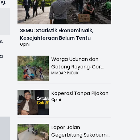
ng.
SEMU: Statistik Ekonomi Naik,
Kesejahteraan Belum Tentu
s,
Opini
ya
Warga Udunan dan
Gotong Royong, Cor
MIMBAR PUBLIK
Jalan Hancur di
Nyalindung Sukabumi
Koperasi Tanpa Pijakan
Opini
Lapor Jalan
Gegerbitung Sukabumi