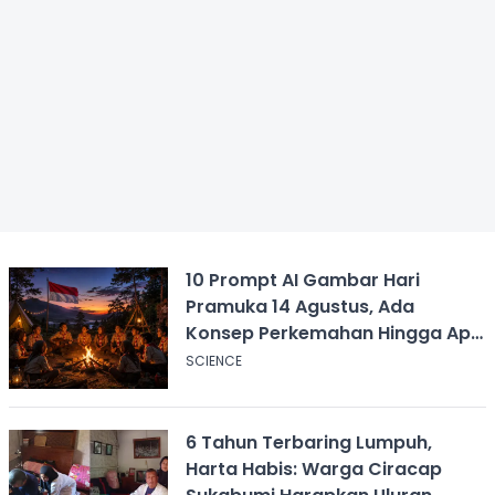
10 Prompt AI Gambar Hari
Pramuka 14 Agustus, Ada
Konsep Perkemahan Hingga Api
Unggun
SCIENCE
6 Tahun Terbaring Lumpuh,
Harta Habis: Warga Ciracap