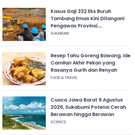
Kasus Gaji 332 Eks Buruh
Tambang Emas Kini Ditangani
Pengawas Provinsi,
Disnakertrans Sukabumi Terus
SUKABUMI
Dampingi
Resep Tahu Goreng Bawang, Ide
Camilan Akhir Pekan yang
Rasanya Gurih dan Renyah
FOOD & TRAVEL
Cuaca Jawa Barat 9 Agustus
2026, Sukabumi Potensi Cerah
Berawan hingga Berawan
SCIENCE