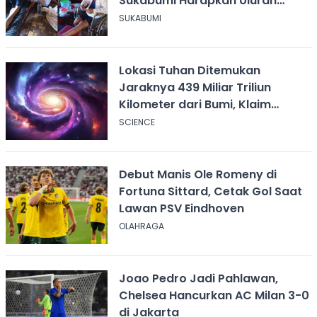
Sukabumi Harapkan Uluran
Tangan KDM
SUKABUMI
Lokasi Tuhan Ditemukan
Jaraknya 439 Miliar Triliun
Kilometer dari Bumi, Klaim
Ilmuwan Harvard
SCIENCE
Debut Manis Ole Romeny di
Fortuna Sittard, Cetak Gol Saat
Lawan PSV Eindhoven
OLAHRAGA
Joao Pedro Jadi Pahlawan,
Chelsea Hancurkan AC Milan 3-0
di Jakarta