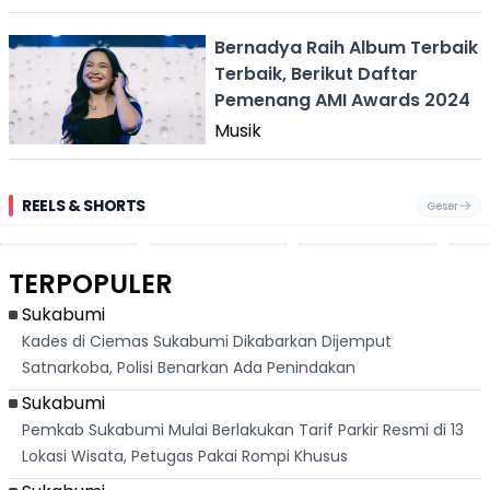
Bernadya Raih Album Terbaik
Terbaik, Berikut Daftar
Pemenang AMI Awards 2024
Musik
REELS & SHORTS
Geser
Pantai
Suami Nikita Willy
Kakek 90 Tahun
Fest
Cikembang,
Kembali Jadi
Kibarkan Bendera
San 
Destinasi Wisata
Sorotan, Imami
Merah Putih
Rib
Asri Di Sukabumi,
Salat Jumat Di
Sambil Nyanyikan
Berl
Hanya 40 Menit
Kanada
Lagu Indonesia
Dike
TERPOPULER
Dari
Raya
Ban
Palabuhanratu
Sukabumi
Kades di Ciemas Sukabumi Dikabarkan Dijemput
Satnarkoba, Polisi Benarkan Ada Penindakan
Sukabumi
Pemkab Sukabumi Mulai Berlakukan Tarif Parkir Resmi di 13
Lokasi Wisata, Petugas Pakai Rompi Khusus