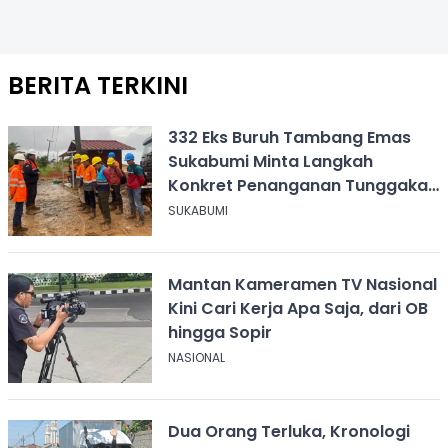
BERITA TERKINI
332 Eks Buruh Tambang Emas
Sukabumi Minta Langkah
Konkret Penanganan Tunggakan
Gaji Rp8,4 Miliar
SUKABUMI
Mantan Kameramen TV Nasional
Kini Cari Kerja Apa Saja, dari OB
hingga Sopir
NASIONAL
Dua Orang Terluka, Kronologi