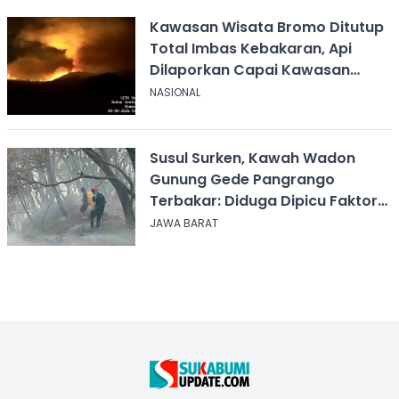
Kawasan Wisata Bromo Ditutup
Total Imbas Kebakaran, Api
Dilaporkan Capai Kawasan
Sabana
NASIONAL
Susul Surken, Kawah Wadon
Gunung Gede Pangrango
Terbakar: Diduga Dipicu Faktor
Alam
JAWA BARAT