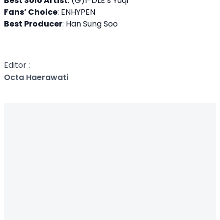
Best Solo Artist
: (G)I-DLE’s Yuqi
Fans’ Choice
: ENHYPEN
Best Producer
: Han Sung Soo
Editor :
Octa Haerawati