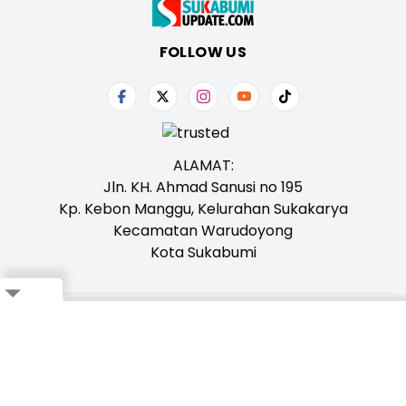
FOLLOW US
ALAMAT:
Jln. KH. Ahmad Sanusi no 195
Kp. Kebon Manggu, Kelurahan Sukakarya
Kecamatan Warudoyong
Kota Sukabumi
Close
Tentang Kami
Redaksi
Iklan
Karir
Kontak
Pedoman
Ikuti Whatsapp Channel Kami,
Klik Disini!
Bagikan ke Whatsapp