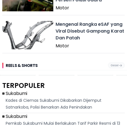
Motor
Mengenal Rangka eSAF yang
Viral Disebut Gampang Karat
Dan Patah
Motor
REELS & SHORTS
Geser
Festival Ekstrem
Viral Mirip Lionel
Fenomena
Dug
San Fermín,
Messi, Penjual
Langka! Bekas
Pen
Ribuan Orang
Cilok di
Kampung di
Heb
Berlari 875 Meter
Palabuhanratu Ini
Dasar Waduk
Sim
Dikejar Kawanan
Banjir Sapaan
Karian Kembali
Suk
TERPOPULER
Banteng
"Bang Messi"
Terlihat
Terd
Dik
Sukabumi
Kades di Ciemas Sukabumi Dikabarkan Dijemput
Satnarkoba, Polisi Benarkan Ada Penindakan
Sukabumi
Pemkab Sukabumi Mulai Berlakukan Tarif Parkir Resmi di 13