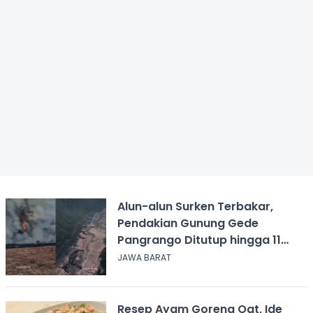
Alun-alun Surken Terbakar,
Pendakian Gunung Gede
Pangrango Ditutup hingga 11
Agustus 2026
JAWA BARAT
Resep Ayam Goreng Oat, Ide