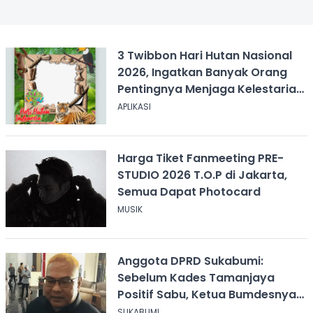
3 Twibbon Hari Hutan Nasional
2026, Ingatkan Banyak Orang
Pentingnya Menjaga Kelestarian
Hutan
APLIKASI
Harga Tiket Fanmeeting PRE-
STUDIO 2026 T.O.P di Jakarta,
Semua Dapat Photocard
MUSIK
Anggota DPRD Sukabumi:
Sebelum Kades Tamanjaya
Positif Sabu, Ketua Bumdesnya
Juga Terjerat Dugaan Narkoba
SUKABUMI