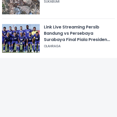
SUKABUMI
Link Live Streaming Persib
Bandung vs Persebaya
Surabaya Final Piala Presiden
2026, Kick-off Pukul 20.00 WIB
OLAHRAGA