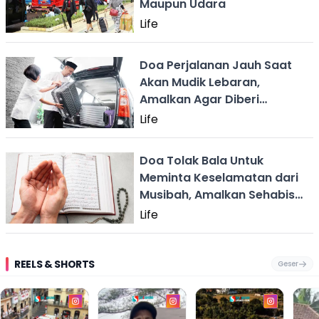
Maupun Udara
Life
Doa Perjalanan Jauh Saat
Akan Mudik Lebaran,
Amalkan Agar Diberi
Keselamatan
Life
Doa Tolak Bala Untuk
Meminta Keselamatan dari
Musibah, Amalkan Sehabis
Sholat!
Life
REELS & SHORTS
Geser