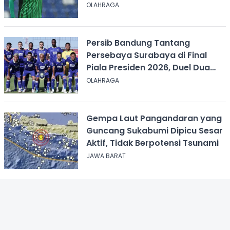
OLAHRAGA
Persib Bandung Tantang
Persebaya Surabaya di Final
Piala Presiden 2026, Duel Dua
Tim Tak Terkalahkan
OLAHRAGA
Gempa Laut Pangandaran yang
Guncang Sukabumi Dipicu Sesar
Aktif, Tidak Berpotensi Tsunami
JAWA BARAT