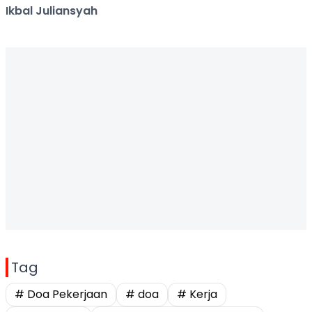
Ikbal Juliansyah
Tag
# Doa Pekerjaan
# doa
# Kerja