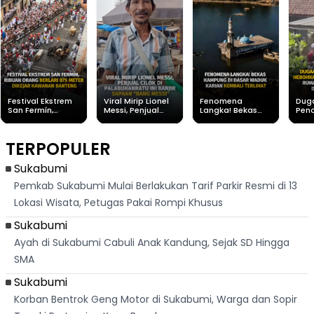
Festival Ekstrem
Viral Mirip Lionel
Fenomena
Dug
San Fermín,
Messi, Penjual
Langka! Bekas
Pen
Ribuan Orang
Cilok di
Kampung di
Heb
Berlari 875 Meter
Palabuhanratu Ini
Dasar Waduk
Sim
Dikejar Kawanan
Banjir Sapaan
Karian Kembali
Suk
TERPOPULER
Banteng
"Bang Messi"
Terlihat
Terd
Dik
Sukabumi
Pemkab Sukabumi Mulai Berlakukan Tarif Parkir Resmi di 13
Lokasi Wisata, Petugas Pakai Rompi Khusus
Sukabumi
Ayah di Sukabumi Cabuli Anak Kandung, Sejak SD Hingga
SMA
Sukabumi
Korban Bentrok Geng Motor di Sukabumi, Warga dan Sopir