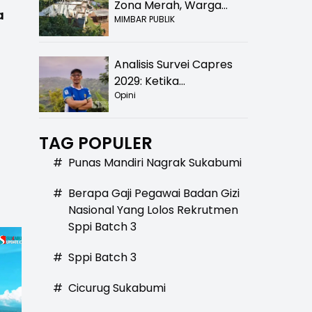
Zona Merah, Warga
a
MIMBAR PUBLIK
Kampung Nangewer
Purabaya Masih
Menanti Kepastian
Analisis Survei Capres
Relokasi
2029: Ketika
Opini
Kepercayaan Menurun,
Publik Mulai Mencari
Alternatif
TAG POPULER
#
Punas Mandiri Nagrak Sukabumi
#
Berapa Gaji Pegawai Badan Gizi
Nasional Yang Lolos Rekrutmen
Sppi Batch 3
#
Sppi Batch 3
#
Cicurug Sukabumi