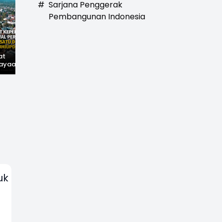
#
Sarjana Penggerak
Pembangunan Indonesia
at
Hilangnya Jejak
Widal: Sandi Lama
ayaan,
Kejayaan: Saat Teh
yang Masih Hidup di
wal
Parakansalak
Sukabumi
han: Jejak
Kuasai Pasar Eropa,
ekade
Kini Tinggal Sejarah
miupdate.com
uk