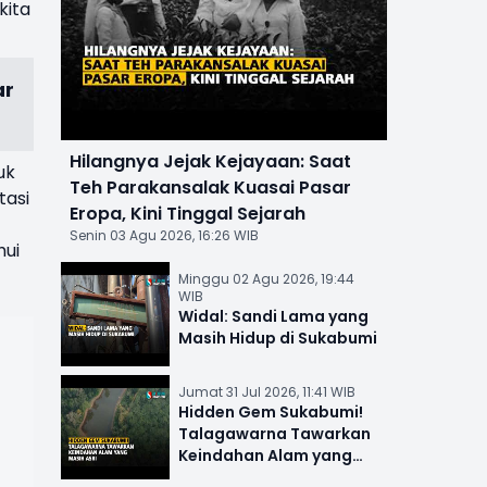
kita
ar
Hilangnya Jejak Kejayaan: Saat
uk
Teh Parakansalak Kuasai Pasar
tasi
Eropa, Kini Tinggal Sejarah
Senin 03 Agu 2026, 16:26 WIB
hui
Minggu 02 Agu 2026, 19:44
WIB
Widal: Sandi Lama yang
Masih Hidup di Sukabumi
Jumat 31 Jul 2026, 11:41 WIB
Hidden Gem Sukabumi!
Talagawarna Tawarkan
Keindahan Alam yang
Masih Asri