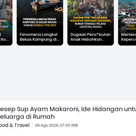
l
Fenomena Langka!
Dugaan Penc*bulan
Meraw
Cilok
Bekas Kampung di
Anak Hebohkan
Keperc
u Ini
Dasar Waduk Karian
Simpenan
Menga
"Bang
Kembali Terlihat
Sukabumi, Rumah
Peruba
Terduga Pelaku
Satu D
Dikepung Warga
Sukabu
esep Sup Ayam Makaroni, Ide Hidangan unt
eluarga di Rumah
ood & Travel
06 Agu 2026, 07:00 WIB