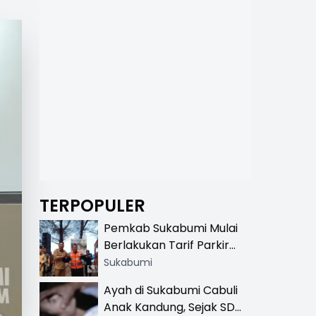
TERPOPULER
Pemkab Sukabumi Mulai
Berlakukan Tarif Parkir
Resmi di 13 Lokasi Wisata,
Sukabumi
Petugas Pakai Rompi
Ayah di Sukabumi Cabuli
Khusus
Anak Kandung, Sejak SD