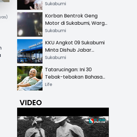
Hingga SMA
Sukabumi
Korban Bentrok Geng
yas)
Motor di Sukabumi, Warga
dan Sopir Tangki
Sukabumi
Pertamina Kena Bacok
KKU Angkot 09 Sukabumi
n
Minta Dishub Jabar
a
Tertibkan Trayek Ciawi-
Sukabumi
Cicurug: Ancam Mogok
Tatarucingan: Ini 30
Narik
Tebak-tebakan Bahasa
Sunda yang Sangat
Life
Menghibur
VIDEO