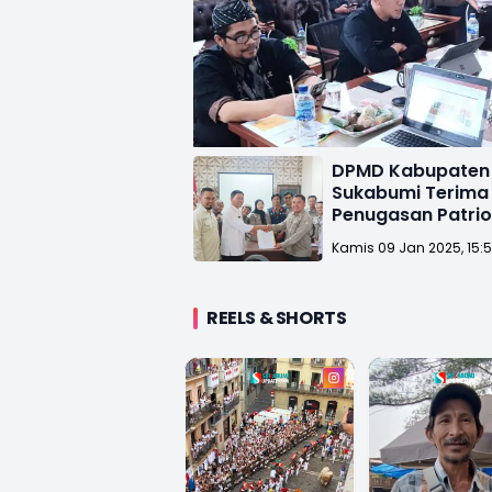
DPMD Kabupaten
Sukabumi Terima
Penugasan Patrio
Jabar Tahun 202
Kamis 09 Jan 2025, 15:
REELS & SHORTS