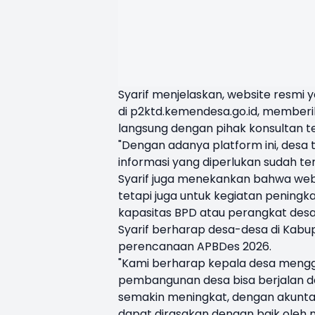
Syarif menjelaskan, website resmi 
di p2ktd.kemendesa.go.id, member
langsung dengan pihak konsultan te
"Dengan adanya platform ini, desa 
informasi yang diperlukan sudah ters
Syarif juga menekankan bahwa websit
tetapi juga untuk kegiatan peningk
kapasitas BPD atau perangkat desa, s
Syarif berharap desa-desa di Kabu
perencanaan APBDes 2026.
"Kami berharap kepala desa menggu
pembangunan desa bisa berjalan den
semakin meningkat, dengan akuntab
dapat dirasakan dengan baik oleh 