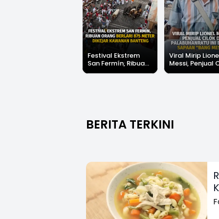
Festival Ekstrem
Viral Mirip Lione
San Fermín, Ribuan
Messi, Penjual 
Orang Berlari 875
di Palabuhanrat
Meter Dikejar
Banjir Sapaan 
Kawanan Banteng
Messi"
BERITA TERKINI
R
K
F