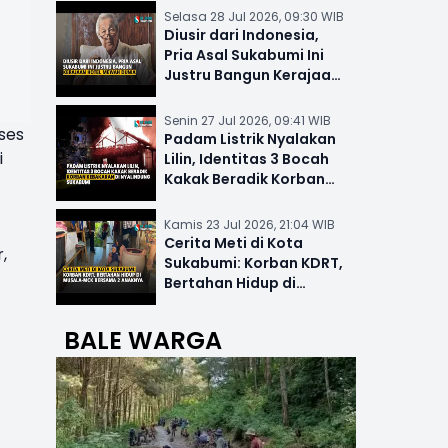
Selasa 28 Jul 2026, 09:30 WIB
Diusir dari Indonesia,
Pria Asal Sukabumi Ini
Justru Bangun Kerajaan
Hotel Mewah Dunia
Senin 27 Jul 2026, 09:41 WIB
ses
Padam Listrik Nyalakan
i
Lilin, Identitas 3 Bocah
Kakak Beradik Korban
Kebakaran di Nyalindung
Kamis 23 Jul 2026, 21:04 WIB
Cerita Meti di Kota
,
Sukabumi: Korban KDRT,
Bertahan Hidup di
Musala-MCK Bersama 2
Anaknya
BALE WARGA