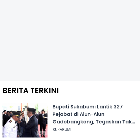
BERITA TERKINI
Bupati Sukabumi Lantik 327
Pejabat di Alun-Alun
Gadobangkong, Tegaskan Tak
Ada Jual Beli Jabatan
SUKABUMI