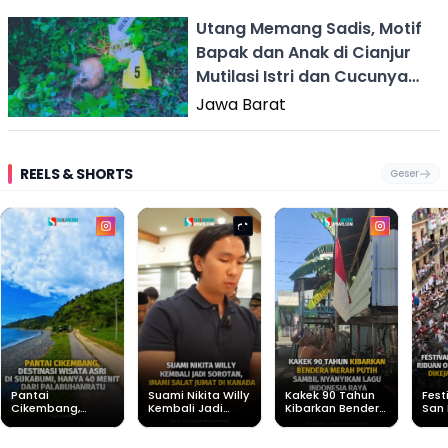
Utang Memang Sadis, Motif
Bapak dan Anak di Cianjur
Mutilasi Istri dan Cucunya
Sendiri
Jawa Barat
REELS & SHORTS
Geser
Pantai
Suami Nikita Willy
Kakek 90 Tahun
Fest
Cikembang,
Kembali Jadi
Kibarkan Bendera
San 
Destinasi Wisata
Sorotan, Imami
Merah Putih
Rib
Asri Di Sukabumi,
Salat Jumat Di
Sambil Nyanyikan
Berl
Hanya 40 Menit
Kanada
Lagu Indonesia
Dike