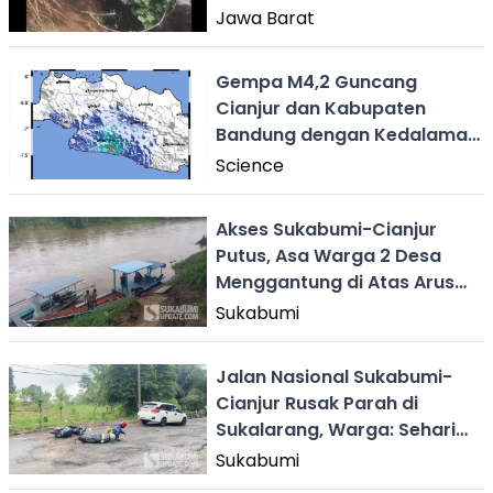
Jalan Raya Sukabumi -
Jawa Barat
Cianjur
Gempa M4,2 Guncang
Cianjur dan Kabupaten
Bandung dengan Kedalaman
10 Km
Science
Akses Sukabumi-Cianjur
Putus, Asa Warga 2 Desa
Menggantung di Atas Arus
Cibuni
Sukabumi
Jalan Nasional Sukabumi-
Cianjur Rusak Parah di
Sukalarang, Warga: Sehari
Bisa 5 Motor Jatuh
Sukabumi