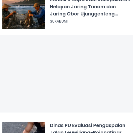
Nelayan Jaring Tanam dan
Jaring Obor Ujunggenteng
Sukabumi
SUKABUMI
Dinas PU Evaluasi Pengaspalan
Jalan Leuwiliang-Bojongtipar