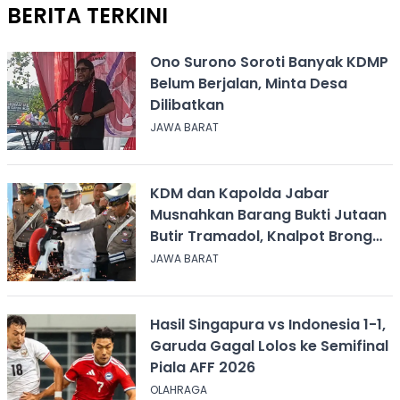
BERITA TERKINI
Ono Surono Soroti Banyak KDMP
Belum Berjalan, Minta Desa
Dilibatkan
JAWA BARAT
KDM dan Kapolda Jabar
Musnahkan Barang Bukti Jutaan
Butir Tramadol, Knalpot Brong
hingga Miras
JAWA BARAT
Hasil Singapura vs Indonesia 1-1,
Garuda Gagal Lolos ke Semifinal
Piala AFF 2026
OLAHRAGA