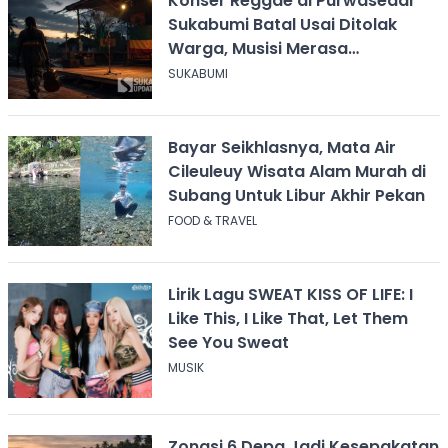
Konser Reggae di Purwasedar
Sukabumi Batal Usai Ditolak
Warga, Musisi Merasa
Didiskreditkan
SUKABUMI
Bayar Seikhlasnya, Mata Air
Cileuleuy Wisata Alam Murah di
Subang Untuk Libur Akhir Pekan
FOOD & TRAVEL
Lirik Lagu SWEAT KISS OF LIFE: I
Like This, I Like That, Let Them
See You Sweat
MUSIK
Zonasi 6 Depa Jadi Kesepakatan