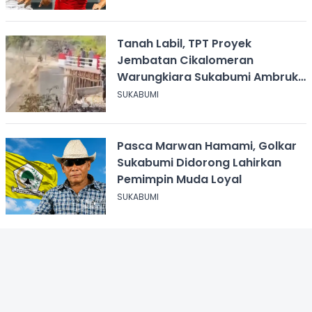
Tanah Labil, TPT Proyek
Jembatan Cikalomeran
Warungkiara Sukabumi Ambruk
Saat Pengurugan
SUKABUMI
Pasca Marwan Hamami, Golkar
Sukabumi Didorong Lahirkan
Pemimpin Muda Loyal
SUKABUMI