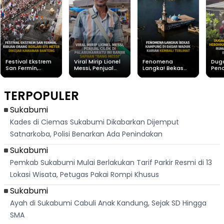
Festival Ekstrem
Viral Mirip Lionel
Fenomena
Dug
San Fermín,
Messi, Penjual
Langka! Bekas
Pen
Ribuan Orang
Cilok di
Kampung di
Heb
Berlari 875 Meter
Palabuhanratu Ini
Dasar Waduk
Sim
Dikejar Kawanan
Banjir Sapaan
Karian Kembali
Suk
TERPOPULER
Banteng
"Bang Messi"
Terlihat
Terd
Dik
Sukabumi
Kades di Ciemas Sukabumi Dikabarkan Dijemput
Satnarkoba, Polisi Benarkan Ada Penindakan
Sukabumi
Pemkab Sukabumi Mulai Berlakukan Tarif Parkir Resmi di 13
Lokasi Wisata, Petugas Pakai Rompi Khusus
Sukabumi
Ayah di Sukabumi Cabuli Anak Kandung, Sejak SD Hingga
SMA