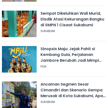
Sempat Dikeluhkan Wali Murid,
Disdik Atasi Kekurangan Bangku
di SMPN 1 Cisaat Sukabumi
SUKABUMI
Sinopsis Maju: Jejak Pahit si
Kembang Gula, Perjalanan
Jambore Berubah Jadi Mimpi
Buruk
FILM
Ancaman Segmen Sesar
Cimandiri dan Skenario Gempa
Merusak di Kota Sukabumi, Apa
yang Harus Dilakukan?
SUKABUMI