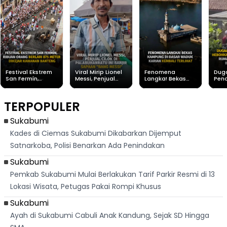
Festival Ekstrem
Viral Mirip Lionel
Fenomena
Dug
San Fermín,
Messi, Penjual
Langka! Bekas
Pen
Ribuan Orang
Cilok di
Kampung di
Heb
Berlari 875 Meter
Palabuhanratu Ini
Dasar Waduk
Sim
Dikejar Kawanan
Banjir Sapaan
Karian Kembali
Suk
TERPOPULER
Banteng
"Bang Messi"
Terlihat
Terd
Dik
Sukabumi
Kades di Ciemas Sukabumi Dikabarkan Dijemput
Satnarkoba, Polisi Benarkan Ada Penindakan
Sukabumi
Pemkab Sukabumi Mulai Berlakukan Tarif Parkir Resmi di 13
Lokasi Wisata, Petugas Pakai Rompi Khusus
Sukabumi
Ayah di Sukabumi Cabuli Anak Kandung, Sejak SD Hingga