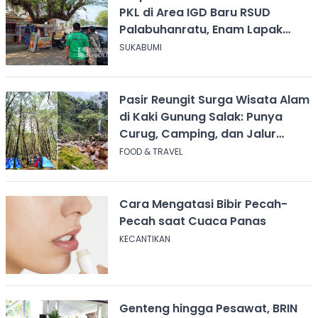
PKL di Area IGD Baru RSUD
Palabuhanratu, Enam Lapak
Dibongkar Mandiri
SUKABUMI
Pasir Reungit Surga Wisata Alam
di Kaki Gunung Salak: Punya
Curug, Camping, dan Jalur
Pendakian
FOOD & TRAVEL
Cara Mengatasi Bibir Pecah-
Pecah saat Cuaca Panas
KECANTIKAN
Genteng hingga Pesawat, BRIN