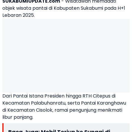
SUKABUMIUPDATE.com
- Wisatawan memadati
objek wisata pantai di Kabupaten Sukabumi pada H+1
Lebaran 2025.
Dari Pantai Istana Presiden hingga RTH Citepus di
Kecamatan Palabuhanratu, serta Pantai Karanghawu
di Kecamatan Cisolok, ramai pengunjung menikmati
libur panjang.
Baca Juga:
Mobil Terjun ke Sungai di