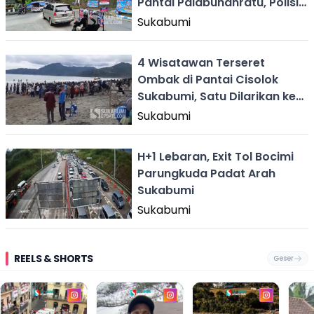
Pantai Palabuhanratu, Polisi
Terapkan One Way
Sukabumi
4 Wisatawan Terseret
Ombak di Pantai Cisolok
Sukabumi, Satu Dilarikan ke
Puskesmas
Sukabumi
H+1 Lebaran, Exit Tol Bocimi
Parungkuda Padat Arah
Sukabumi
Sukabumi
REELS & SHORTS
Geser