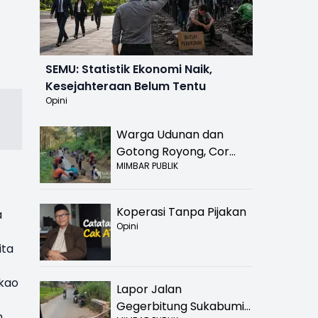
SEMU: Statistik Ekonomi Naik,
Kesejahteraan Belum Tentu
Opini
Warga Udunan dan
Gotong Royong, Cor
MIMBAR PUBLIK
Jalan Hancur di
Nyalindung Sukabumi
Koperasi Tanpa Pijakan
a
Opini
ita
akao
Lapor Jalan
Gegerbitung Sukabumi
h