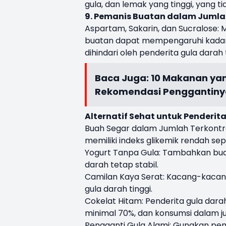
gula, dan lemak yang tinggi, yang t
9. Pemanis Buatan dalam Jumla
Aspartam, Sakarin, dan Sucralose:
buatan dapat mempengaruhi kadar g
dihindari oleh penderita gula darah t
Baca Juga:
10 Makanan yan
Rekomendasi Penggantiny
Alternatif Sehat untuk Penderita
Buah Segar dalam Jumlah Terkontrol
memiliki indeks glikemik rendah seper
Yogurt Tanpa Gula: Tambahkan bua
darah tetap stabil.
Camilan Kaya Serat: Kacang-kacanga
gula darah tinggi.
Cokelat Hitam: Penderita gula dar
minimal 70%, dan konsumsi dalam j
Pengganti Gula Alami: Gunakan pema