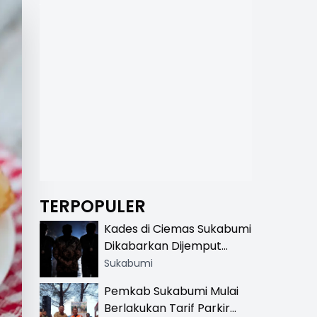
TERPOPULER
Kades di Ciemas Sukabumi
Dikabarkan Dijemput
Satnarkoba, Polisi
Sukabumi
Benarkan Ada Penindakan
Pemkab Sukabumi Mulai
Berlakukan Tarif Parkir