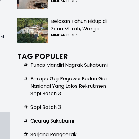
MIMBAR PUBLIK
Bolong! Bahaya Bagi
Pengendara
Belasan Tahun Hidup di
Zona Merah, Warga
MIMBAR PUBLIK
Kampung Nangewer
il.
Purabaya Masih
Menanti Kepastian
TAG POPULER
Relokasi
#
Punas Mandiri Nagrak Sukabumi
#
Berapa Gaji Pegawai Badan Gizi
Nasional Yang Lolos Rekrutmen
Sppi Batch 3
#
Sppi Batch 3
#
Cicurug Sukabumi
#
Sarjana Penggerak