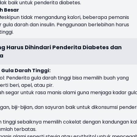
idak baik untuk penderita diabetes.
h Besar
 Meskipun tidak mengandung kalori, beberapa pemanis
ula darah dan insulin. Penggunaan berlebihan harus
inggi.
g Harus Dihindari Penderita Diabetes dan
a
 Gula Darah Tinggi:
: Penderita gula darah tinggi bisa memilih buah yang
ti beri, apel, atau pir.
h segar untuk rasa manis alami guna menjaga kadar gul
n, biji-bijian, dan sayuran baik untuk dikonsumsi pender
ah tinggi sebaiknya memilih cokelat dengan kandungan k
umlah terbatas.
nis alami seperti stevia atau erythritol untuk mencega