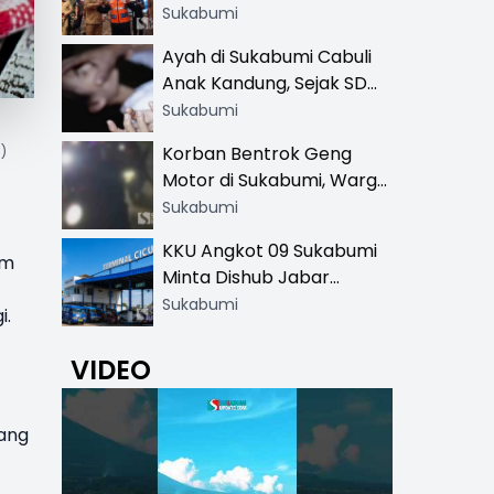
Resmi di 13 Lokasi Wisata,
Sukabumi
Petugas Pakai Rompi
Ayah di Sukabumi Cabuli
Khusus
Anak Kandung, Sejak SD
Hingga SMA
Sukabumi
Korban Bentrok Geng
)
Motor di Sukabumi, Warga
dan Sopir Tangki
Sukabumi
Pertamina Kena Bacok
KKU Angkot 09 Sukabumi
am
Minta Dishub Jabar
Tertibkan Trayek Ciawi-
Sukabumi
i
.
Cicurug: Ancam Mogok
Narik
VIDEO
yang