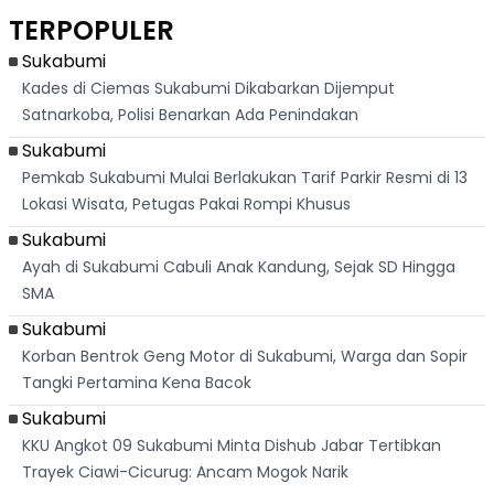
Hanya 40 Menit
Kanada
Lagu Indonesia
Dike
TERPOPULER
Dari
Raya
Ban
Palabuhanratu
Sukabumi
Kades di Ciemas Sukabumi Dikabarkan Dijemput
Satnarkoba, Polisi Benarkan Ada Penindakan
Sukabumi
Pemkab Sukabumi Mulai Berlakukan Tarif Parkir Resmi di 13
Lokasi Wisata, Petugas Pakai Rompi Khusus
Sukabumi
Ayah di Sukabumi Cabuli Anak Kandung, Sejak SD Hingga
SMA
Sukabumi
Korban Bentrok Geng Motor di Sukabumi, Warga dan Sopir
Tangki Pertamina Kena Bacok
Sukabumi
KKU Angkot 09 Sukabumi Minta Dishub Jabar Tertibkan
Trayek Ciawi-Cicurug: Ancam Mogok Narik