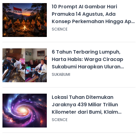
10 Prompt AI Gambar Hari
Pramuka 14 Agustus, Ada
Konsep Perkemahan Hingga Api
Unggun
SCIENCE
6 Tahun Terbaring Lumpuh,
Harta Habis: Warga Ciracap
Sukabumi Harapkan Uluran
Tangan KDM
SUKABUMI
Lokasi Tuhan Ditemukan
Jaraknya 439 Miliar Triliun
Kilometer dari Bumi, Klaim
Ilmuwan Harvard
SCIENCE