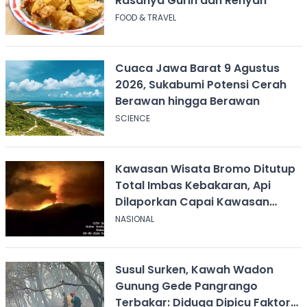
Rasanya Gurih dan Renyah
FOOD & TRAVEL
Cuaca Jawa Barat 9 Agustus
2026, Sukabumi Potensi Cerah
Berawan hingga Berawan
SCIENCE
Kawasan Wisata Bromo Ditutup
Total Imbas Kebakaran, Api
Dilaporkan Capai Kawasan
Sabana
NASIONAL
Susul Surken, Kawah Wadon
Gunung Gede Pangrango
Terbakar: Diduga Dipicu Faktor