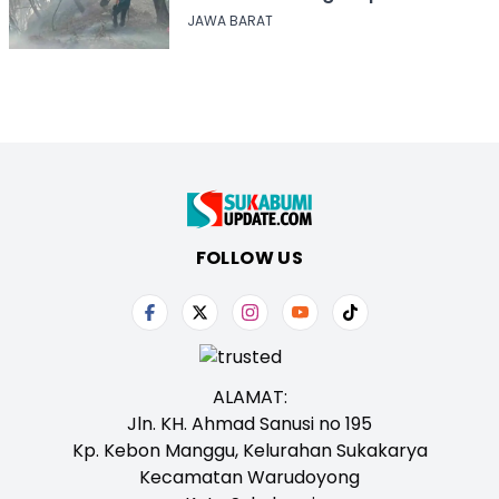
Alam
JAWA BARAT
FOLLOW US
ALAMAT:
Jln. KH. Ahmad Sanusi no 195
Kp. Kebon Manggu, Kelurahan Sukakarya
Kecamatan Warudoyong