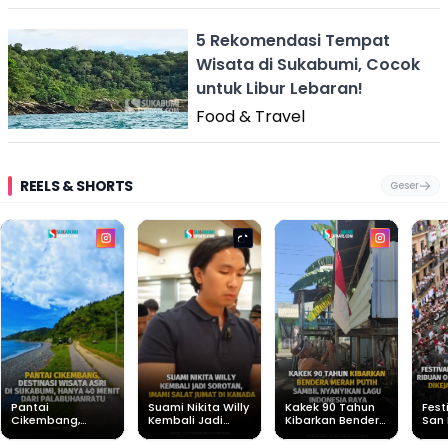
5 Rekomendasi Tempat
Wisata di Sukabumi, Cocok
untuk Libur Lebaran!
Food & Travel
REELS & SHORTS
Geser
Pantai
Suami Nikita Willy
Kakek 90 Tahun
Fest
Cikembang,
Kembali Jadi
Kibarkan Bendera
San 
Destinasi Wisata
Sorotan, Imami
Merah Putih
Rib
Asri Di Sukabumi,
Salat Jumat Di
Sambil Nyanyikan
Berl