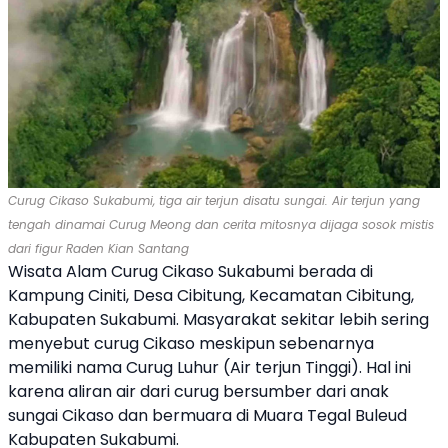
Curug Cikaso Sukabumi, tiga air terjun disatu sungai. Air terjun yang
tengah dinamai Curug Meong dan cerita mitosnya dijaga sosok mistis
dari figur Raden Kian Santang
Wisata Alam Curug Cikaso Sukabumi berada di
Kampung Ciniti, Desa Cibitung, Kecamatan Cibitung,
Kabupaten Sukabumi. Masyarakat sekitar lebih sering
menyebut curug Cikaso meskipun sebenarnya
memiliki nama Curug Luhur (Air terjun Tinggi). Hal ini
karena aliran air dari curug bersumber dari anak
sungai Cikaso dan bermuara di Muara Tegal Buleud
Kabupaten Sukabumi.