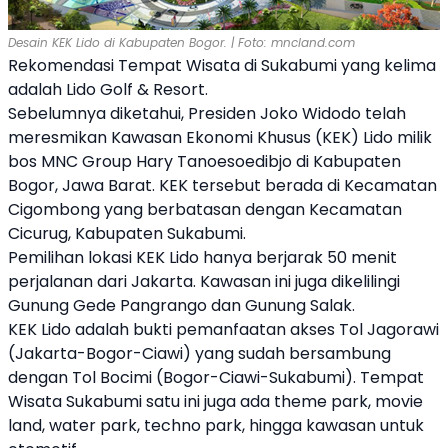
Desain KEK Lido di Kabupaten Bogor. | Foto: mncland.com
Rekomendasi Tempat Wisata di Sukabumi yang kelima
adalah Lido Golf & Resort.
Sebelumnya diketahui, Presiden Joko Widodo telah
meresmikan Kawasan Ekonomi Khusus (KEK) Lido milik
bos MNC Group Hary Tanoesoedibjo di Kabupaten
Bogor, Jawa Barat. KEK tersebut berada di Kecamatan
Cigombong yang berbatasan dengan Kecamatan
Cicurug, Kabupaten Sukabumi.
Pemilihan lokasi KEK Lido hanya berjarak 50 menit
perjalanan dari Jakarta. Kawasan ini juga dikelilingi
Gunung Gede Pangrango dan Gunung Salak.
KEK Lido adalah bukti pemanfaatan akses Tol Jagorawi
(Jakarta-Bogor-Ciawi) yang sudah bersambung
dengan Tol Bocimi (Bogor-Ciawi-Sukabumi). Tempat
Wisata Sukabumi satu ini juga ada theme park, movie
land, water park, techno park, hingga kawasan untuk