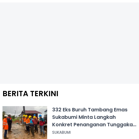
BERITA TERKINI
332 Eks Buruh Tambang Emas
Sukabumi Minta Langkah
Konkret Penanganan Tunggakan
Gaji Rp8,4 Miliar
SUKABUMI