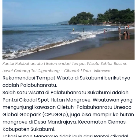
Pantai Palabuhanratu | Rekomendasi Tempat Wisata Sekitar Bocimi,
Lewat Gerbang Tol Cigombong - Cibadak | Foto : Istimewa
Rekomendasi Tempat Wisata di Sukabumi berikutnya
adalah Palabuhanratu.
Salah satu wisata di Palabuhanratu Sukabumi adalah
Pantai Cikadal Spot Hutan Mangrove. Wisatawan yang
mengunjungi kawasan Ciletuh-Palabuhanratu Unesco
Global Geopark (CPUGGp), juga bisa mampir ke hutan
mangrove di Desa Mandrajaya, Kecamatan Ciemas,
Kabupaten Sukabumi.
Lokasi Hutan Mangrove tidak jauh dari Pantai Cikadal