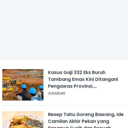
Kasus Gaji 332 Eks Buruh
Tambang Emas Kini Ditangani
Pengawas Provinsi,
Disnakertrans Sukabumi Terus
SUKABUMI
Dampingi
Resep Tahu Goreng Bawang, Ide
Camilan Akhir Pekan yang