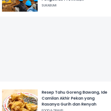
Disnakertrans Sukabumi Terus
SUKABUMI
Dampingi
Resep Tahu Goreng Bawang, Ide
Camilan Akhir Pekan yang
Rasanya Gurih dan Renyah
FOOD & TRAVEL