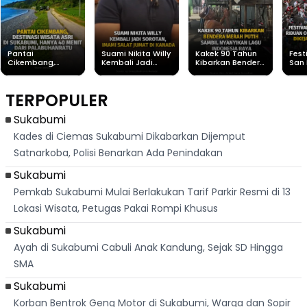
Pantai
Suami Nikita Willy
Kakek 90 Tahun
Fest
Cikembang,
Kembali Jadi
Kibarkan Bendera
San 
Destinasi Wisata
Sorotan, Imami
Merah Putih
Rib
Asri Di Sukabumi,
Salat Jumat Di
Sambil Nyanyikan
Berl
Hanya 40 Menit
Kanada
Lagu Indonesia
Dike
TERPOPULER
Dari
Raya
Ban
Palabuhanratu
Sukabumi
Kades di Ciemas Sukabumi Dikabarkan Dijemput
Satnarkoba, Polisi Benarkan Ada Penindakan
Sukabumi
Pemkab Sukabumi Mulai Berlakukan Tarif Parkir Resmi di 13
Lokasi Wisata, Petugas Pakai Rompi Khusus
Sukabumi
Ayah di Sukabumi Cabuli Anak Kandung, Sejak SD Hingga
SMA
Sukabumi
Korban Bentrok Geng Motor di Sukabumi, Warga dan Sopir