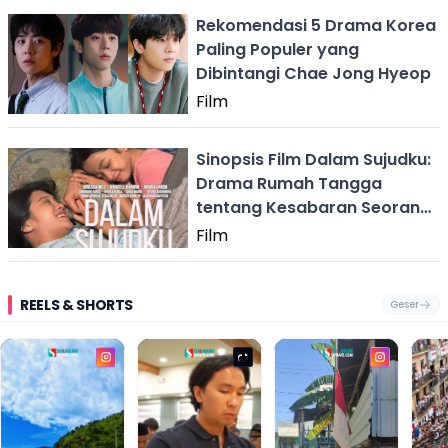
Rekomendasi 5 Drama Korea
Paling Populer yang
Dibintangi Chae Jong Hyeop
Film
Sinopsis Film Dalam Sujudku:
Drama Rumah Tangga
tentang Kesabaran Seorang
Istri
Film
REELS & SHORTS
Geser