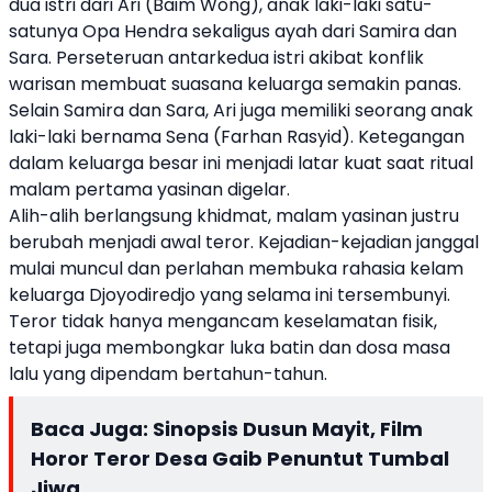
dua istri dari Ari (Baim Wong), anak laki-laki satu-
satunya Opa Hendra sekaligus ayah dari Samira dan
Sara. Perseteruan antarkedua istri akibat konflik
warisan membuat suasana keluarga semakin panas.
Selain Samira dan Sara, Ari juga memiliki seorang anak
laki-laki bernama Sena (Farhan Rasyid). Ketegangan
dalam keluarga besar ini menjadi latar kuat saat ritual
malam pertama yasinan digelar.
Alih-alih berlangsung khidmat, malam yasinan justru
berubah menjadi awal teror. Kejadian-kejadian janggal
mulai muncul dan perlahan membuka rahasia kelam
keluarga Djoyodiredjo yang selama ini tersembunyi.
Teror tidak hanya mengancam keselamatan fisik,
tetapi juga membongkar luka batin dan dosa masa
lalu yang dipendam bertahun-tahun.
Baca Juga:
Sinopsis Dusun Mayit, Film
Horor Teror Desa Gaib Penuntut Tumbal
Jiwa