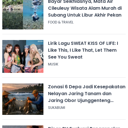
Bayar Seikhlasnya, Mata Air
Cileuleuy Wisata Alam Murah di
Subang Untuk Libur Akhir Pekan
FOOD & TRAVEL
Lirik Lagu SWEAT KISS OF LIFE: I
Like This, I Like That, Let Them
See You Sweat
MUSIK
Zonasi 6 Depa Jadi Kesepakatan
Nelayan Jaring Tanam dan
Jaring Obor Ujunggenteng
Sukabumi
SUKABUMI