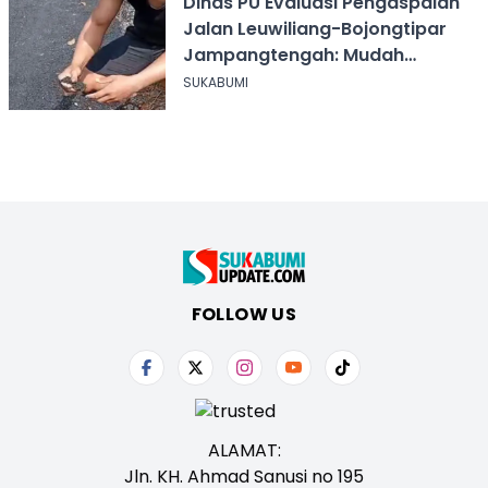
Dinas PU Evaluasi Pengaspalan
Jalan Leuwiliang-Bojongtipar
Jampangtengah: Mudah
Mengelupas
SUKABUMI
FOLLOW US
ALAMAT:
Jln. KH. Ahmad Sanusi no 195