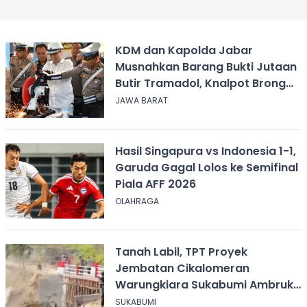
KDM dan Kapolda Jabar
Musnahkan Barang Bukti Jutaan
Butir Tramadol, Knalpot Brong
hingga Miras
JAWA BARAT
Hasil Singapura vs Indonesia 1-1,
Garuda Gagal Lolos ke Semifinal
Piala AFF 2026
OLAHRAGA
Tanah Labil, TPT Proyek
Jembatan Cikalomeran
Warungkiara Sukabumi Ambruk
Saat Pengurugan
SUKABUMI