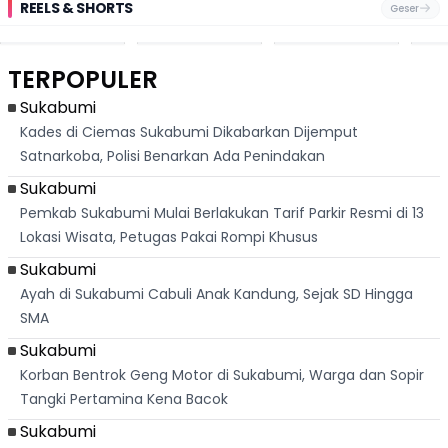
REELS & SHORTS
Geser
Festival Ekstrem
Viral Mirip Lionel
Fenomena
Dug
San Fermín,
Messi, Penjual
Langka! Bekas
Pen
Ribuan Orang
Cilok di
Kampung di
Heb
Berlari 875 Meter
Palabuhanratu Ini
Dasar Waduk
Sim
Dikejar Kawanan
Banjir Sapaan
Karian Kembali
Suk
TERPOPULER
Banteng
"Bang Messi"
Terlihat
Terd
Dik
Sukabumi
Kades di Ciemas Sukabumi Dikabarkan Dijemput
Satnarkoba, Polisi Benarkan Ada Penindakan
Sukabumi
Pemkab Sukabumi Mulai Berlakukan Tarif Parkir Resmi di 13
Lokasi Wisata, Petugas Pakai Rompi Khusus
Sukabumi
Ayah di Sukabumi Cabuli Anak Kandung, Sejak SD Hingga
SMA
Sukabumi
Korban Bentrok Geng Motor di Sukabumi, Warga dan Sopir
Tangki Pertamina Kena Bacok
Sukabumi