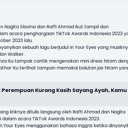
an
Nagita Slavina
dan Raffi Ahmad ikut tampil dan
lam acara penghargaan
TikTok Awards Indonesia 2023
y
ober 2023 lalu.
anyikan sebuah lagu berjudul In Your Eyes yang musikn
Alan Walker.
anza itu tampak cantik mengenakan mini dress hitam den
thar itu terlihat tampan memakai balutan jas hitam yan
nak Perempuan Kurang Kasih Sayang Ayah, Kamu
ng liriknya ditulis langsung oleh Raffi Ahmad dan Nagita
i dalam acara TikTok Awards Indonesia 2023.
u In Your Eyes menggunakan bahasa Inggris ketika dinyany