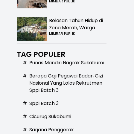
MIMBAR PUBLIK
Bolong! Bahaya Bagi
Pengendara
Belasan Tahun Hidup di
Zona Merah, Warga
MIMBAR PUBLIK
Kampung Nangewer
Purabaya Masih
Menanti Kepastian
TAG POPULER
Relokasi
#
Punas Mandiri Nagrak Sukabumi
#
Berapa Gaji Pegawai Badan Gizi
Nasional Yang Lolos Rekrutmen
Sppi Batch 3
#
Sppi Batch 3
#
Cicurug Sukabumi
#
Sarjana Penggerak