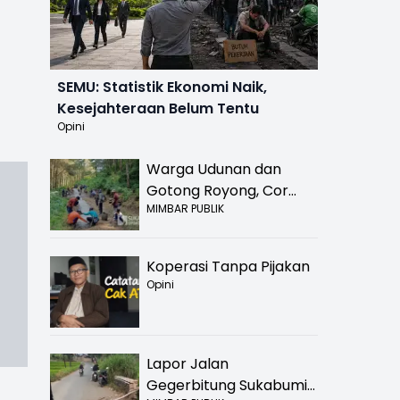
SEMU: Statistik Ekonomi Naik,
Kesejahteraan Belum Tentu
Opini
Warga Udunan dan
Gotong Royong, Cor
MIMBAR PUBLIK
Jalan Hancur di
Nyalindung Sukabumi
Koperasi Tanpa Pijakan
Opini
Lapor Jalan
Gegerbitung Sukabumi