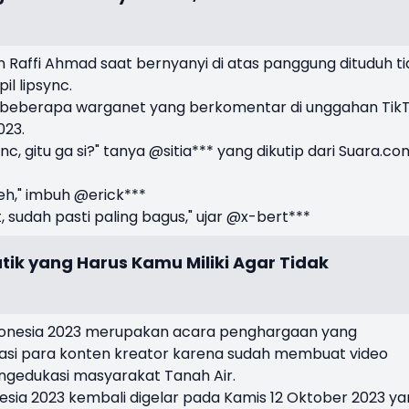
n Raffi Ahmad saat bernyanyi di atas panggung dituduh t
l lipsync.
eh beberapa warganet yang berkomentar di unggahan Tik
023.
nc, gitu ga si?" tanya @sitia*** yang dikutip dari Suara.co
eh," imbuh @erick***
 sudah pasti paling bagus," ujar @x-bert***
tik yang Harus Kamu Miliki Agar Tidak
Indonesia 2023 merupakan acara penghargaan yang
asi para konten kreator karena sudah membuat video
ngedukasi masyarakat Tanah Air.
nesia 2023 kembali digelar pada Kamis 12 Oktober 2023 y