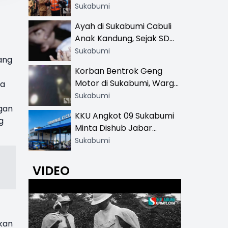
Resmi di 13 Lokasi Wisata,
Sukabumi
Petugas Pakai Rompi
Ayah di Sukabumi Cabuli
Khusus
Anak Kandung, Sejak SD
Hingga SMA
Sukabumi
ang
Korban Bentrok Geng
Motor di Sukabumi, Warga
ya
dan Sopir Tangki
Sukabumi
Pertamina Kena Bacok
gan
KKU Angkot 09 Sukabumi
g
Minta Dishub Jabar
Tertibkan Trayek Ciawi-
Sukabumi
Cicurug: Ancam Mogok
Narik
VIDEO
ikan