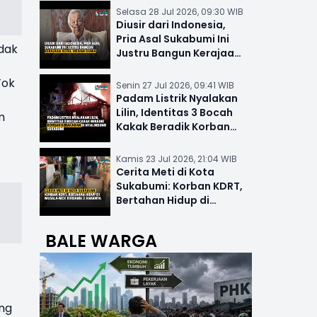
Selasa 28 Jul 2026, 09:30 WIB
Diusir dari Indonesia,
Pria Asal Sukabumi Ini
idak
Justru Bangun Kerajaan
Hotel Mewah Dunia
Tok
Senin 27 Jul 2026, 09:41 WIB
Padam Listrik Nyalakan
Lilin, Identitas 3 Bocah
m
Kakak Beradik Korban
Kebakaran di Nyalindung
Kamis 23 Jul 2026, 21:04 WIB
Cerita Meti di Kota
Sukabumi: Korban KDRT,
Bertahan Hidup di
Musala-MCK Bersama 2
Anaknya
BALE WARGA
ang