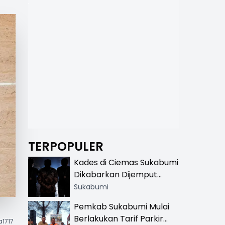
TERPOPULER
Kades di Ciemas Sukabumi
Dikabarkan Dijemput
Satnarkoba, Polisi
Sukabumi
Benarkan Ada Penindakan
Pemkab Sukabumi Mulai
Berlakukan Tarif Parkir
a1717