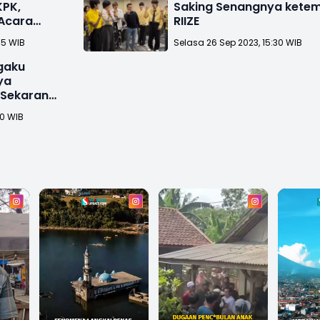
KPK,
Saking Senangnya kete
 Acara
RIIZE
45 WIB
Selasa 26 Sep 2023, 15:30 WIB
gaku
ya
0 Sekarang
30 WIB