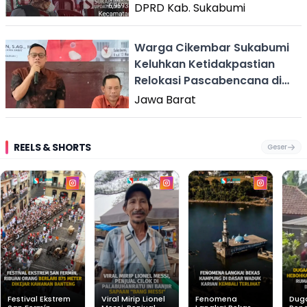
Harga Gabah
DPRD Kab. Sukabumi
Warga Cikembar Sukabumi
Keluhkan Ketidakpastian
Relokasi Pascabencana di
Reses Dewan Jabar M.
Jawa Barat
Jaenudin
REELS & SHORTS
Geser
Festival Ekstrem
Viral Mirip Lionel
Fenomena
Dug