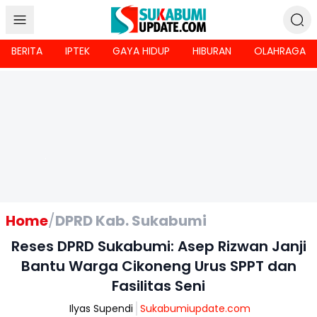
BERITA
IPTEK
GAYA HIDUP
HIBURAN
OLAHRAGA
Home
/
DPRD Kab. Sukabumi
Reses DPRD Sukabumi: Asep Rizwan Janji
Bantu Warga Cikoneng Urus SPPT dan
Fasilitas Seni
Ilyas Supendi
Sukabumiupdate.com