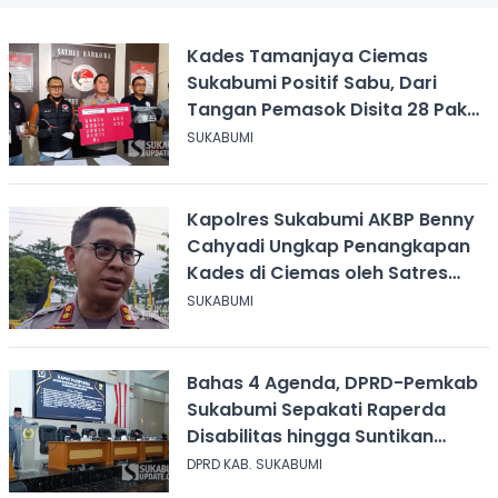
Kades Tamanjaya Ciemas
Sukabumi Positif Sabu, Dari
Tangan Pemasok Disita 28 Paket
Narkoba
SUKABUMI
Kapolres Sukabumi AKBP Benny
Cahyadi Ungkap Penangkapan
Kades di Ciemas oleh Satres
Narkoba
SUKABUMI
Bahas 4 Agenda, DPRD-Pemkab
Sukabumi Sepakati Raperda
Disabilitas hingga Suntikan
Modal Perum Pesona Wisata
DPRD KAB. SUKABUMI