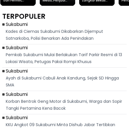
San Fermín,
Messi, Penjual
Langka! Bekas
Pen
Ribuan Orang
Cilok di
Kampung di
Heb
Berlari 875 Meter
Palabuhanratu Ini
Dasar Waduk
Sim
Dikejar Kawanan
Banjir Sapaan
Karian Kembali
Suk
TERPOPULER
Banteng
"Bang Messi"
Terlihat
Terd
Dik
Sukabumi
Kades di Ciemas Sukabumi Dikabarkan Dijemput
Satnarkoba, Polisi Benarkan Ada Penindakan
Sukabumi
Pemkab Sukabumi Mulai Berlakukan Tarif Parkir Resmi di 13
Lokasi Wisata, Petugas Pakai Rompi Khusus
Sukabumi
Ayah di Sukabumi Cabuli Anak Kandung, Sejak SD Hingga
SMA
Sukabumi
Korban Bentrok Geng Motor di Sukabumi, Warga dan Sopir
Tangki Pertamina Kena Bacok
Sukabumi
KKU Angkot 09 Sukabumi Minta Dishub Jabar Tertibkan