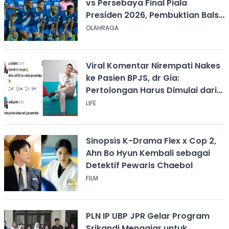
vs Persebaya Final Piala
Presiden 2026, Pembuktian Balsa
Sekulic!
OLAHRAGA
Viral Komentar Nirempati Nakes
ke Pasien BPJS, dr Gia:
Pertolongan Harus Dimulai dari
Rasa Kemanusiaan
LIFE
Sinopsis K-Drama Flex x Cop 2,
Ahn Bo Hyun Kembali sebagai
Detektif Pewaris Chaebol
FILM
PLN IP UBP JPR Gelar Program
Srikandi Mengajar untuk