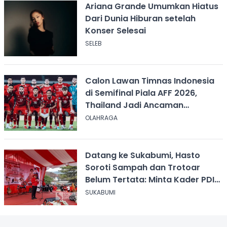
Ariana Grande Umumkan Hiatus
Dari Dunia Hiburan setelah
Konser Selesai
SELEB
Calon Lawan Timnas Indonesia
di Semifinal Piala AFF 2026,
Thailand Jadi Ancaman
Terbesar
OLAHRAGA
Datang ke Sukabumi, Hasto
Soroti Sampah dan Trotoar
Belum Tertata: Minta Kader PDIP
Bersihkan Kota
SUKABUMI