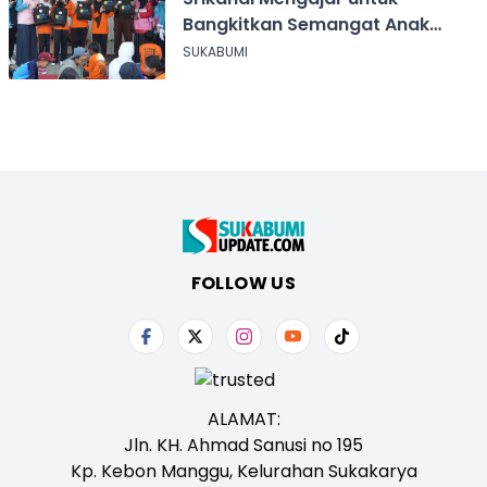
Bangkitkan Semangat Anak
Berkebutuhan Khusus
SUKABUMI
FOLLOW US
ALAMAT:
Jln. KH. Ahmad Sanusi no 195
Kp. Kebon Manggu, Kelurahan Sukakarya