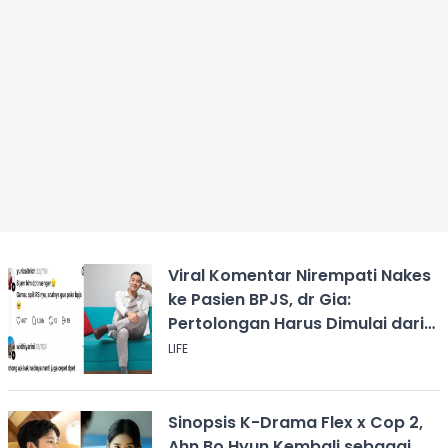
Viral Komentar Nirempati Nakes
ke Pasien BPJS, dr Gia:
Pertolongan Harus Dimulai dari
Rasa Kemanusiaan
LIFE
Sinopsis K-Drama Flex x Cop 2,
Ahn Bo Hyun Kembali sebagai