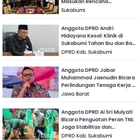
Masukan Rencana
Pembangunan
Sukabumi
Anggota DPRD Andri
Hidayana Kesal: Klinik di
Sukabumi Tahan Ibu dan Bayi
karena Tak Mampu Bayar
DPRD Kab. Sukabumi
Rp15 Juta
Anggota DPRD Jabar
Muhammad Jaenudin Bicara
Perlindungan Tenaga Kerja di
Sukabumi
Jawa Barat
Anggota DPRD Ai Sri Mulyati
Bicara Penguatan Peran TNI:
Jaga Stabilitas dan
Ketahanan Nasional
DPRD Kab. Sukabumi