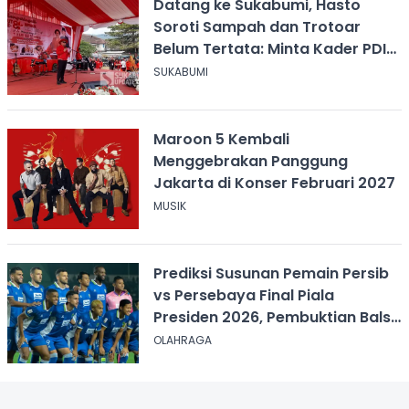
Datang ke Sukabumi, Hasto
Soroti Sampah dan Trotoar
Belum Tertata: Minta Kader PDIP
Bersihkan Kota
SUKABUMI
Maroon 5 Kembali
Menggebrakan Panggung
Jakarta di Konser Februari 2027
MUSIK
Prediksi Susunan Pemain Persib
vs Persebaya Final Piala
Presiden 2026, Pembuktian Balsa
Sekulic!
OLAHRAGA