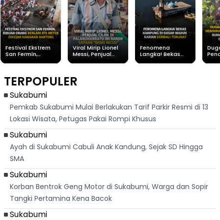
Festival Ekstrem
Viral Mirip Lionel
Fenomena
Dug
San Fermín,
Messi, Penjual
Langka! Bekas
Pen
Ribuan Orang
Cilok di
Kampung di
Heb
Berlari 875 Meter
Palabuhanratu Ini
Dasar Waduk
Sim
Dikejar Kawanan
Banjir Sapaan
Karian Kembali
Suk
TERPOPULER
Banteng
"Bang Messi"
Terlihat
Terd
Dik
Sukabumi
Pemkab Sukabumi Mulai Berlakukan Tarif Parkir Resmi di 13
Lokasi Wisata, Petugas Pakai Rompi Khusus
Sukabumi
Ayah di Sukabumi Cabuli Anak Kandung, Sejak SD Hingga
SMA
Sukabumi
Korban Bentrok Geng Motor di Sukabumi, Warga dan Sopir
Tangki Pertamina Kena Bacok
Sukabumi