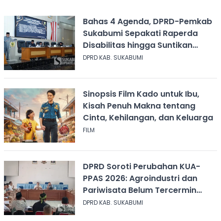
Bahas 4 Agenda, DPRD-Pemkab
Sukabumi Sepakati Raperda
Disabilitas hingga Suntikan
Modal Perum Pesona Wisata
DPRD KAB. SUKABUMI
Sinopsis Film Kado untuk Ibu,
Kisah Penuh Makna tentang
Cinta, Kehilangan, dan Keluarga
FILM
DPRD Soroti Perubahan KUA-
PPAS 2026: Agroindustri dan
Pariwisata Belum Tercermin
dalam Anggaran
DPRD KAB. SUKABUMI