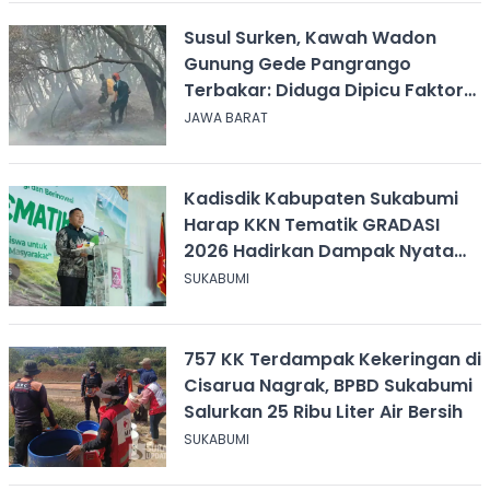
Susul Surken, Kawah Wadon
Gunung Gede Pangrango
Terbakar: Diduga Dipicu Faktor
Alam
JAWA BARAT
Kadisdik Kabupaten Sukabumi
Harap KKN Tematik GRADASI
2026 Hadirkan Dampak Nyata
bagi Masyarakat
SUKABUMI
757 KK Terdampak Kekeringan di
Cisarua Nagrak, BPBD Sukabumi
Salurkan 25 Ribu Liter Air Bersih
SUKABUMI