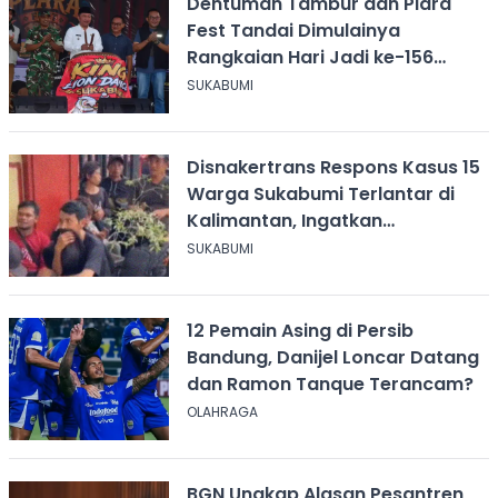
Dentuman Tambur dan Plara
Fest Tandai Dimulainya
Rangkaian Hari Jadi ke-156
Kabupaten Sukabumi
SUKABUMI
Disnakertrans Respons Kasus 15
Warga Sukabumi Terlantar di
Kalimantan, Ingatkan
Pentingnya Perjanjian Kerja
SUKABUMI
12 Pemain Asing di Persib
Bandung, Danijel Loncar Datang
dan Ramon Tanque Terancam?
OLAHRAGA
BGN Ungkap Alasan Pesantren