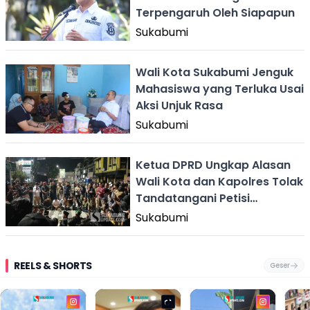
Terpengaruh Oleh Siapapun
Sukabumi
Wali Kota Sukabumi Jenguk
Mahasiswa yang Terluka Usai
Aksi Unjuk Rasa
Sukabumi
Ketua DPRD Ungkap Alasan
Wali Kota dan Kapolres Tolak
Tandatangani Petisi
Sukabumi Melawan
Sukabumi
REELS & SHORTS
Geser