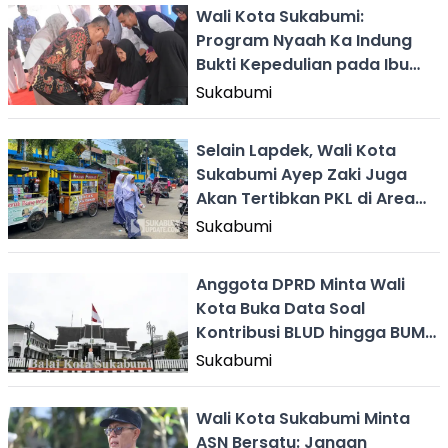
Wali Kota Sukabumi:
Program Nyaah Ka Indung
Bukti Kepedulian pada Ibu
dan Lansia
Sukabumi
Selain Lapdek, Wali Kota
Sukabumi Ayep Zaki Juga
Akan Tertibkan PKL di Area
Sekolah
Sukabumi
Anggota DPRD Minta Wali
Kota Buka Data Soal
Kontribusi BLUD hingga BUMD
untuk PAD Sukabumi
Sukabumi
Wali Kota Sukabumi Minta
ASN Bersatu: Jangan