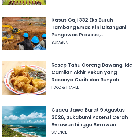
Kasus Gaji 332 Eks Buruh
Tambang Emas Kini Ditangani
Pengawas Provinsi,
Disnakertrans Sukabumi Terus
SUKABUMI
Dampingi
Resep Tahu Goreng Bawang, Ide
Camilan Akhir Pekan yang
Rasanya Gurih dan Renyah
FOOD & TRAVEL
Cuaca Jawa Barat 9 Agustus
2026, Sukabumi Potensi Cerah
Berawan hingga Berawan
SCIENCE