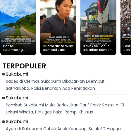
Pantai
Suami Nikita Willy
Kakek 90 Tahun
Fest
Cikembang,
Kembali Jadi
Kibarkan Bendera
San 
Destinasi Wisata
Sorotan, Imami
Merah Putih
Rib
Asri Di Sukabumi,
Salat Jumat Di
Sambil Nyanyikan
Berl
Hanya 40 Menit
Kanada
Lagu Indonesia
Dike
TERPOPULER
Dari
Raya
Ban
Palabuhanratu
Sukabumi
Kades di Ciemas Sukabumi Dikabarkan Dijemput
Satnarkoba, Polisi Benarkan Ada Penindakan
Sukabumi
Pemkab Sukabumi Mulai Berlakukan Tarif Parkir Resmi di 13
Lokasi Wisata, Petugas Pakai Rompi Khusus
Sukabumi
Ayah di Sukabumi Cabuli Anak Kandung, Sejak SD Hingga