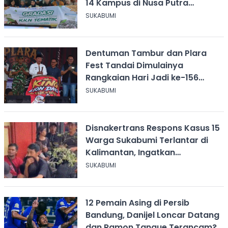
14 Kampus di Nusa Putra
University
SUKABUMI
Dentuman Tambur dan Plara
Fest Tandai Dimulainya
Rangkaian Hari Jadi ke-156
Kabupaten Sukabumi
SUKABUMI
Disnakertrans Respons Kasus 15
Warga Sukabumi Terlantar di
Kalimantan, Ingatkan
Pentingnya Perjanjian Kerja
SUKABUMI
12 Pemain Asing di Persib
Bandung, Danijel Loncar Datang
dan Ramon Tanque Terancam?