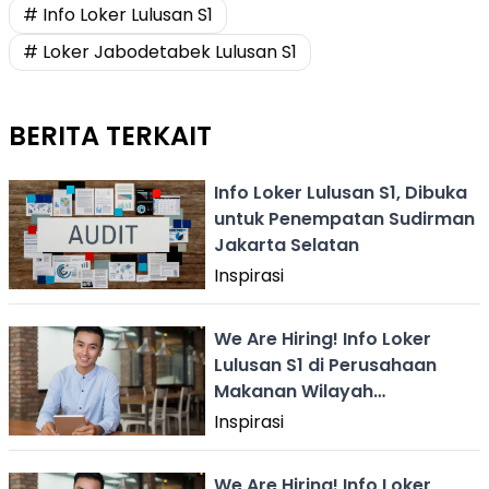
# Info Loker Lulusan S1
# Loker Jabodetabek Lulusan S1
BERITA TERKAIT
Info Loker Lulusan S1, Dibuka
untuk Penempatan Sudirman
Jakarta Selatan
Inspirasi
We Are Hiring! Info Loker
Lulusan S1 di Perusahaan
Makanan Wilayah
Jabodetabek
Inspirasi
We Are Hiring! Info Loker