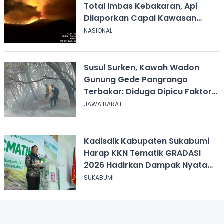
Total Imbas Kebakaran, Api
Dilaporkan Capai Kawasan
Sabana
NASIONAL
Susul Surken, Kawah Wadon
Gunung Gede Pangrango
Terbakar: Diduga Dipicu Faktor
Alam
JAWA BARAT
Kadisdik Kabupaten Sukabumi
Harap KKN Tematik GRADASI
2026 Hadirkan Dampak Nyata
bagi Masyarakat
SUKABUMI