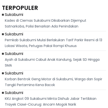
Asri Di Sukabumi,
Salat Jumat Di
Sambil Nyanyikan
Berl
Hanya 40 Menit
Kanada
Lagu Indonesia
Dike
TERPOPULER
Dari
Raya
Ban
Palabuhanratu
Sukabumi
Kades di Ciemas Sukabumi Dikabarkan Dijemput
Satnarkoba, Polisi Benarkan Ada Penindakan
Sukabumi
Pemkab Sukabumi Mulai Berlakukan Tarif Parkir Resmi di 13
Lokasi Wisata, Petugas Pakai Rompi Khusus
Sukabumi
Ayah di Sukabumi Cabuli Anak Kandung, Sejak SD Hingga
SMA
Sukabumi
Korban Bentrok Geng Motor di Sukabumi, Warga dan Sopir
Tangki Pertamina Kena Bacok
Sukabumi
KKU Angkot 09 Sukabumi Minta Dishub Jabar Tertibkan
Trayek Ciawi-Cicurug: Ancam Mogok Narik