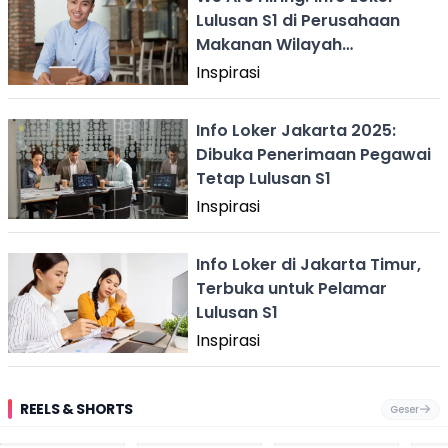
Lulusan S1 di Perusahaan
Makanan Wilayah
Jabodetabek
Inspirasi
Info Loker Jakarta 2025:
Dibuka Penerimaan Pegawai
Tetap Lulusan S1
Inspirasi
Info Loker di Jakarta Timur,
Terbuka untuk Pelamar
Lulusan S1
Inspirasi
REELS & SHORTS
Geser
Pantai
Suami Nikita Willy
Kakek 90 Tahun
Fest
Cikembang,
Kembali Jadi
Kibarkan Bendera
San 
Destinasi Wisata
Sorotan, Imami
Merah Putih
Rib