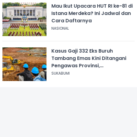
Mau Ikut Upacara HUT RI ke-81 di
Istana Merdeka? Ini Jadwal dan
Cara Daftarnya
NASIONAL
Kasus Gaji 332 Eks Buruh
Tambang Emas Kini Ditangani
Pengawas Provinsi,
Disnakertrans Sukabumi Terus
SUKABUMI
Dampingi