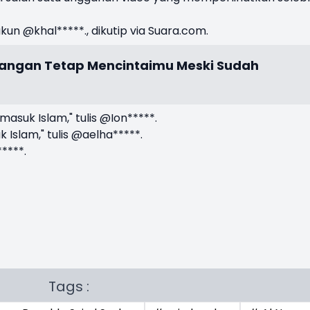
 akun @khal*****., dikutip via Suara.com.
sangan Tetap Mencintaimu Meski Sudah
suk Islam," tulis @Ion*****.
Islam," tulis @aelha*****.
****.
Tags :