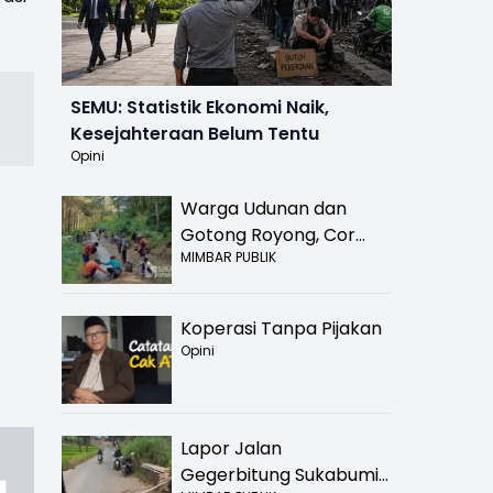
SEMU: Statistik Ekonomi Naik,
Kesejahteraan Belum Tentu
Opini
Warga Udunan dan
Gotong Royong, Cor
MIMBAR PUBLIK
Jalan Hancur di
Nyalindung Sukabumi
Koperasi Tanpa Pijakan
Opini
Lapor Jalan
Gegerbitung Sukabumi