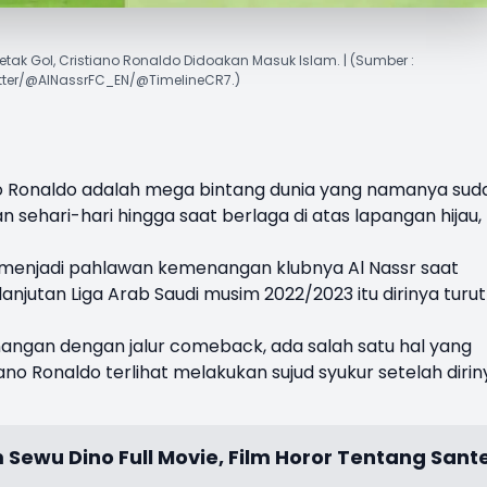
etak Gol, Cristiano Ronaldo Didoakan Masuk Islam. | (Sumber :
tter/@AlNassrFC_EN/@TimelineCR7.)
o Ronaldo
adalah mega bintang dunia yang namanya sud
n sehari-hari hingga saat berlaga di atas lapangan hijau,
aja menjadi pahlawan kemenangan klubnya
Al Nassr
saat
njutan Liga Arab Saudi musim 2022/2023 itu dirinya turut
angan dengan jalur comeback, ada salah satu hal yang
no Ronaldo terlihat melakukan sujud syukur setelah dirin
m Sewu Dino Full Movie, Film Horor Tentang Sant