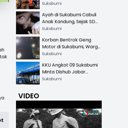
Resmi di 13 Lokasi Wisata,
Sukabumi
Petugas Pakai Rompi
Ayah di Sukabumi Cabuli
Khusus
Anak Kandung, Sejak SD
Hingga SMA
Sukabumi
Korban Bentrok Geng
Motor di Sukabumi, Warga
ah
dan Sopir Tangki
Sukabumi
 tak
Pertamina Kena Bacok
KKU Angkot 09 Sukabumi
Minta Dishub Jabar
Tertibkan Trayek Ciawi-
Sukabumi
Cicurug: Ancam Mogok
Narik
VIDEO
ya
et