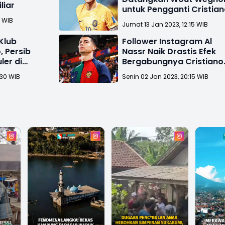
liar
untuk Pengganti Cristia
Ronaldo
7 WIB
Jumat 13 Jan 2023, 12:15 WIB
Klub
Follower Instagram Al
, Persib
Nassr Naik Drastis Efek
ler di
Bergabungnya Cristiano
Ronaldo
:30 WIB
Senin 02 Jan 2023, 20:15 WIB