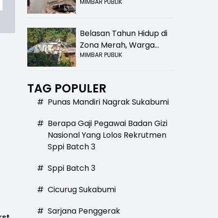
MIMBAR PUBLIK
Bolong! Bahaya Bagi
Pengendara
Belasan Tahun Hidup di
Zona Merah, Warga
MIMBAR PUBLIK
Kampung Nangewer
Purabaya Masih
Menanti Kepastian
TAG POPULER
Relokasi
#
Punas Mandiri Nagrak Sukabumi
#
Berapa Gaji Pegawai Badan Gizi
Nasional Yang Lolos Rekrutmen
Sppi Batch 3
#
Sppi Batch 3
#
Cicurug Sukabumi
#
Sarjana Penggerak
rst