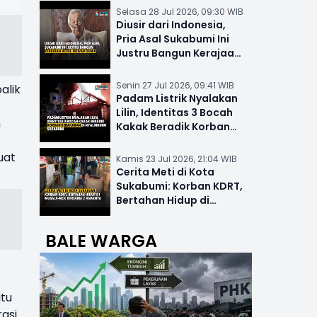
Selasa 28 Jul 2026, 09:30 WIB
Diusir dari Indonesia,
Pria Asal Sukabumi Ini
Justru Bangun Kerajaan
Hotel Mewah Dunia
Senin 27 Jul 2026, 09:41 WIB
alik
Padam Listrik Nyalakan
Lilin, Identitas 3 Bocah
n
Kakak Beradik Korban
Kebakaran di Nyalindung
uat
Kamis 23 Jul 2026, 21:04 WIB
Cerita Meti di Kota
Sukabumi: Korban KDRT,
Bertahan Hidup di
Musala-MCK Bersama 2
Anaknya
BALE WARGA
itu
asi