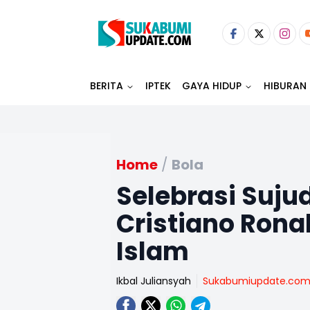
BERITA
IPTEK
GAYA HIDUP
HIBURAN
Home
/
Bola
Selebrasi Suju
Cristiano Ron
Islam
Ikbal Juliansyah
Sukabumiupdate.co