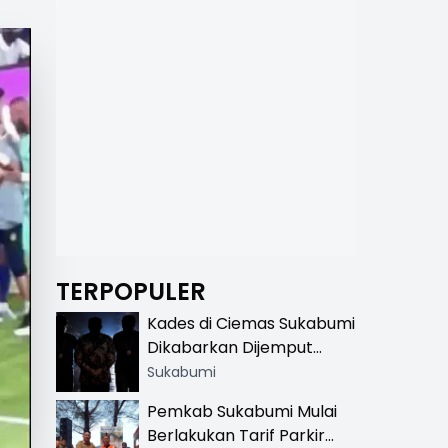
TERPOPULER
Kades di Ciemas Sukabumi
Dikabarkan Dijemput
Satnarkoba, Polisi
Sukabumi
Benarkan Ada Penindakan
Pemkab Sukabumi Mulai
Berlakukan Tarif Parkir