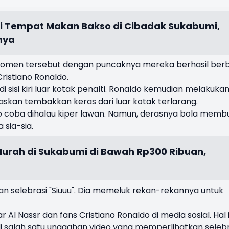
i Tempat Makan Bakso di Cibadak Sukabumi,
nya
h momen tersebut dengan puncaknya mereka berhasil berb
Cristiano Ronaldo.
i sisi kiri luar kotak penalti. Ronaldo kemudian melakuka
skan tembakkan keras dari luar kotak terlarang.
o coba dihalau kiper lawan. Namun, derasnya bola memb
sia-sia.
urah di Sukabumi di Bawah Rp300 Ribuan,
an selebrasi "Siuuu". Dia memeluk rekan-rekannya untuk
 Al Nassr dan fans Cristiano Ronaldo di media sosial. Hal 
di salah satu unggahan video yang memperlihatkan selebr