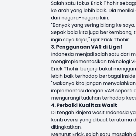
Salah satu fokus Erick Thohir seb
ke arah yang lebih baik. Dia menila
dari negara-negara lain.
"Banyak yang sering bilang ke saya,
Sepak bola kita juga berkembang, t
ingin saya kejar," ujar Erick Thohir.
3. Penggunaan VAR di Liga 1
Indonesia menjadi salah satu dari
mengimplementasikan teknologi Vid
Erick Thohir berjanji bakal mengg
lebih baik terhadap berbagai insiden
"Makanya kita jangan menyalahkan 
implementasi dengan VAR seperti di
mengurangi tuduhan terhadap kec
4. Perbaiki Kualitas Wasit
Di tengah kinjera wasit Indonesia
kontroversi yang dibuat terutama di 
ditingkatkan.
Menurut Erick, salah satu masalah