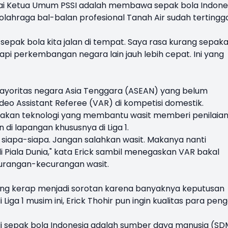
agai Ketua Umum PSSI adalah membawa sepak bola Indone
i olahraga bal-balan profesional Tanah Air sudah tertingg
 sepak bola kita jalan di tempat. Saya rasa kurang sepaka
api perkembangan negara lain jauh lebih cepat. Ini yang
 mayoritas negara Asia Tenggara (ASEAN) yang belum
eo Assistant Referee (VAR) di kompetisi domestik.
unakan teknologi yang membantu wasit memberi penilaia
 di lapangan khususnya di Liga 1.
siapa-siapa. Jangan salahkan wasit. Makanya nanti
 Piala Dunia," kata Erick sambil menegaskan VAR bakal
urangan-kecurangan wasit.
 yang kerap menjadi sorotan karena banyaknya keputusan
Liga 1 musim ini, Erick Thohir pun ingin kualitas para peng
 di sepak bola Indonesia adalah sumber daya manusia (SD