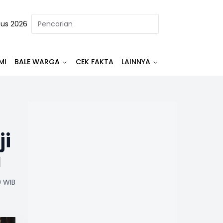
tus 2026
MI
BALE WARGA
CEK FAKTA
LAINNYA
ji
a
0 WIB