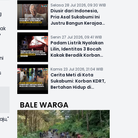
Selasa 28 Jul 2026, 09:30 WIB
Diusir dari Indonesia,
g
Pria Asal Sukabumi Ini
Justru Bangun Kerajaan
pak
Hotel Mewah Dunia
7
Senin 27 Jul 2026, 09:41 WIB
Padam Listrik Nyalakan
Lilin, Identitas 3 Bocah
Kakak Beradik Korban
ni
Kebakaran di Nyalindung
Kamis 23 Jul 2026, 21:04 WIB
s
Cerita Meti di Kota
Sukabumi: Korban KDRT,
Bertahan Hidup di
Musala-MCK Bersama 2
Anaknya
BALE WARGA
ju,"