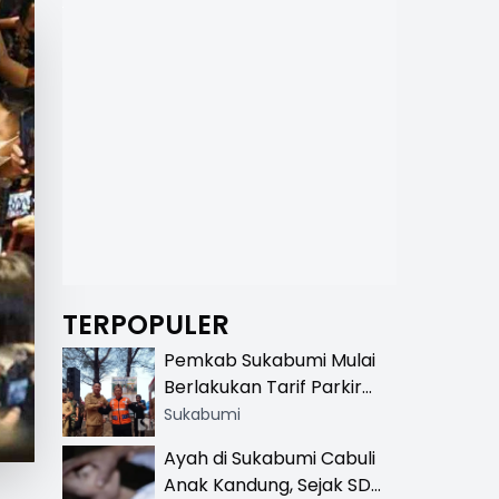
TERPOPULER
Pemkab Sukabumi Mulai
Berlakukan Tarif Parkir
Resmi di 13 Lokasi Wisata,
Sukabumi
Petugas Pakai Rompi
Ayah di Sukabumi Cabuli
Khusus
Anak Kandung, Sejak SD