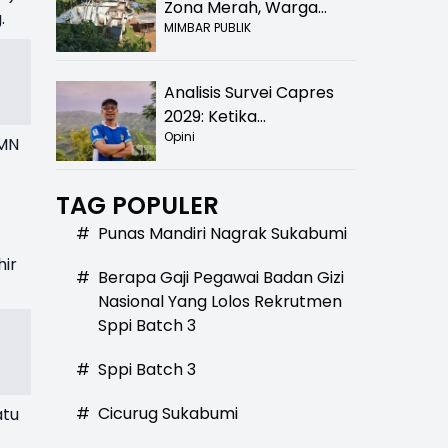
Zona Merah, Warga
.
MIMBAR PUBLIK
Kampung Nangewer
Purabaya Masih
Menanti Kepastian
Analisis Survei Capres
Relokasi
2029: Ketika
Opini
Kepercayaan Menurun,
UMN
Publik Mulai Mencari
Alternatif
TAG POPULER
#
Punas Mandiri Nagrak Sukabumi
hir
#
Berapa Gaji Pegawai Badan Gizi
Nasional Yang Lolos Rekrutmen
Sppi Batch 3
#
Sppi Batch 3
#
Cicurug Sukabumi
atu