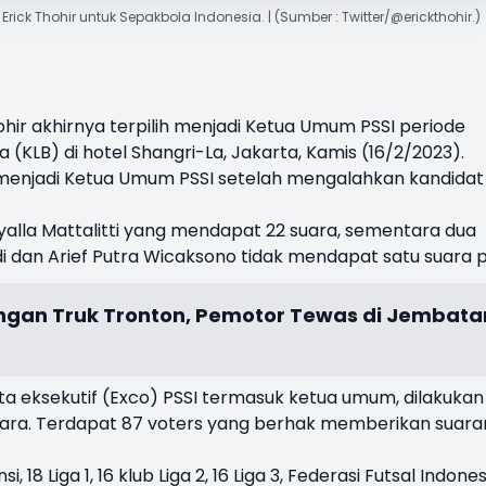
i Erick Thohir untuk Sepakbola Indonesia. | (Sumber : Twitter/@erickthohir.)
ohir akhirnya terpilih menjadi
Ketua Umum PSSI
periode
(KLB) di hotel Shangri-La, Jakarta, Kamis (16/2/2023).
ih menjadi Ketua Umum PSSI setelah mengalahkan kandidat
yalla Mattalitti yang mendapat 22 suara, sementara dua
di dan Arief Putra Wicaksono tidak mendapat satu suara p
gan Truk Tronton, Pemotor Tewas di Jembata
ta eksekutif (Exco) PSSI termasuk ketua umum, dilakukan
ara. Terdapat 87 voters yang berhak memberikan suara
i, 18 Liga 1, 16 klub Liga 2, 16 Liga 3, Federasi Futsal Indones