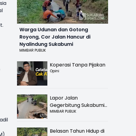
sia
al
t.
Warga Udunan dan Gotong
Royong, Cor Jalan Hancur di
Nyalindung Sukabumi
MIMBAR PUBLIK
Koperasi Tanpa Pijakan
n
Opini
Lapor Jalan
Gegerbitung Sukabumi
MIMBAR PUBLIK
Bolong! Bahaya Bagi
adil
Pengendara
Belasan Tahun Hidup di
M)