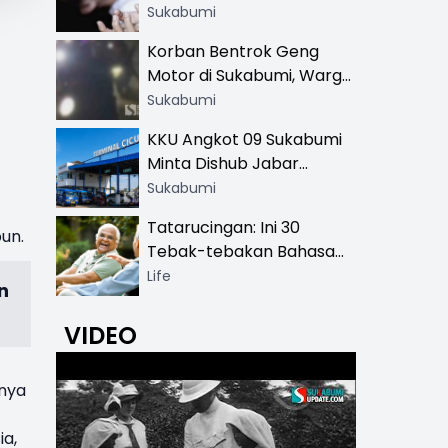
Hingga SMA
Sukabumi
Korban Bentrok Geng
Motor di Sukabumi, Warga
dan Sopir Tangki
Sukabumi
Pertamina Kena Bacok
KKU Angkot 09 Sukabumi
Minta Dishub Jabar
Tertibkan Trayek Ciawi-
Sukabumi
Cicurug: Ancam Mogok
Tatarucingan: Ini 30
Narik
un.
Tebak-tebakan Bahasa
Sunda yang Sangat
Life
n
Menghibur
VIDEO
nya
ia,