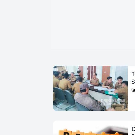
T
S
S
D