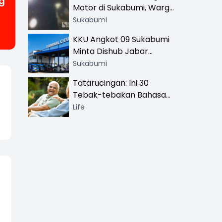
g
Motor di Sukabumi, Warga
dan Sopir Tangki
Sukabumi
Pertamina Kena Bacok
KKU Angkot 09 Sukabumi
Minta Dishub Jabar
Tertibkan Trayek Ciawi-
Sukabumi
Cicurug: Ancam Mogok
Tatarucingan: Ini 30
Narik
Tebak-tebakan Bahasa
Sunda yang Sangat
Life
Menghibur