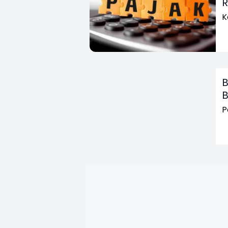
R
K
B
B
P