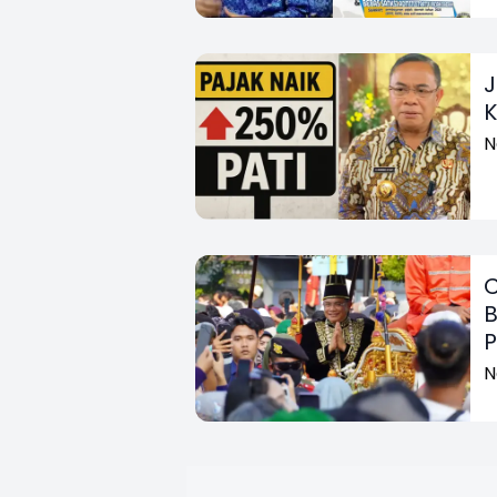
J
K
N
C
B
P
N