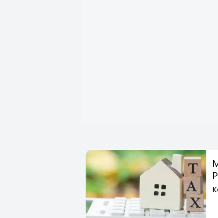
M
P
K