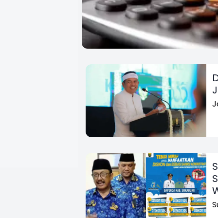
D
J
J
S
S
S