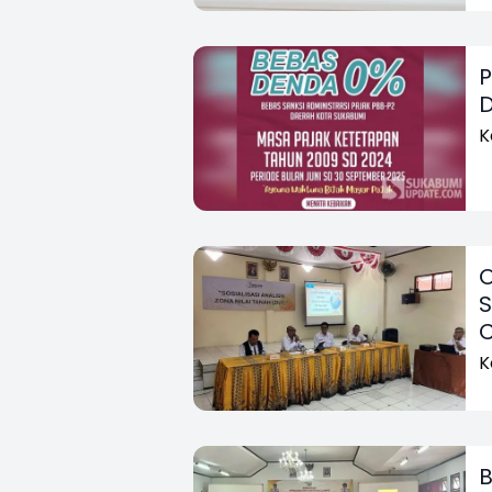
P
D
K
O
S
C
K
B