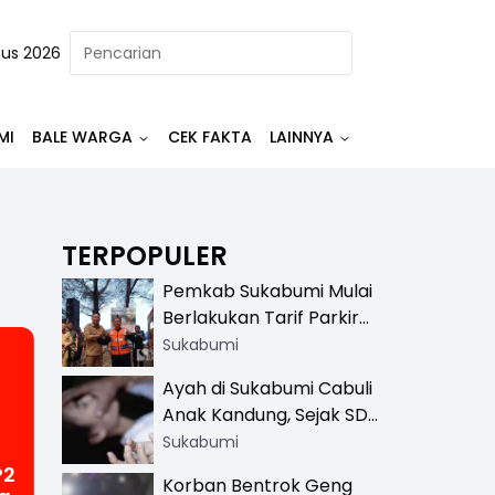
tus 2026
MI
BALE WARGA
CEK FAKTA
LAINNYA
TERPOPULER
Pemkab Sukabumi Mulai
Berlakukan Tarif Parkir
Resmi di 13 Lokasi Wisata,
Sukabumi
Petugas Pakai Rompi
Ayah di Sukabumi Cabuli
Khusus
Anak Kandung, Sejak SD
Hingga SMA
Sukabumi
P2
Korban Bentrok Geng