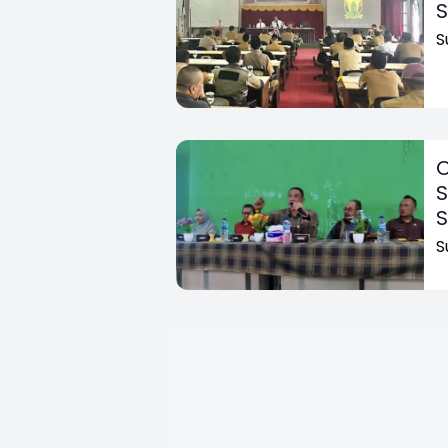
S
S
O
S
S
S