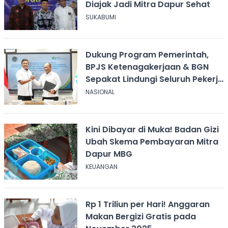
Diajak Jadi Mitra Dapur Sehat
SUKABUMI
Dukung Program Pemerintah,
BPJS Ketenagakerjaan & BGN
Sepakat Lindungi Seluruh Pekerja
di Ekosistem MBG
NASIONAL
Kini Dibayar di Muka! Badan Gizi
Ubah Skema Pembayaran Mitra
Dapur MBG
KEUANGAN
Rp 1 Triliun per Hari! Anggaran
Makan Bergizi Gratis pada