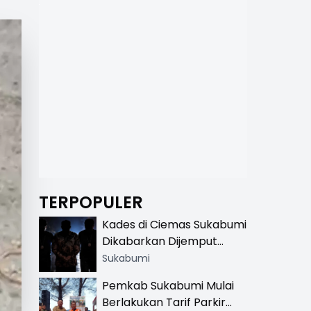
TERPOPULER
Kades di Ciemas Sukabumi
Dikabarkan Dijemput
Satnarkoba, Polisi
Sukabumi
Benarkan Ada Penindakan
Pemkab Sukabumi Mulai
Berlakukan Tarif Parkir