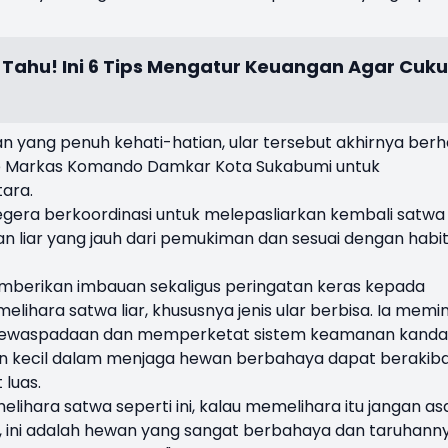
 Tahu! Ini 6 Tips Mengatur Keuangan Agar Cuk
 yang penuh kehati-hatian, ular tersebut akhirnya berha
e Markas Komando Damkar Kota Sukabumi untuk
ara.
gera berkoordinasi untuk melepasliarkan kembali satwa
an liar yang jauh dari pemukiman dan sesuai dengan habi
berikan imbauan sekaligus peringatan keras kepada
lihara satwa liar, khususnya jenis ular berbisa. Ia memi
 kewaspadaan dan memperketat sistem keamanan kand
an kecil dalam menjaga hewan berbahaya dapat berakib
luas.
lihara satwa seperti ini, kalau memelihara itu jangan as
gat, ini adalah hewan yang sangat berbahaya dan taruhann