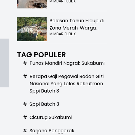
MIMBAR PUBLIK
Bolong! Bahaya Bagi
Pengendara
Belasan Tahun Hidup di
Zona Merah, Warga
MIMBAR PUBLIK
Kampung Nangewer
Purabaya Masih
Menanti Kepastian
TAG POPULER
Relokasi
#
Punas Mandiri Nagrak Sukabumi
#
Berapa Gaji Pegawai Badan Gizi
Nasional Yang Lolos Rekrutmen
Sppi Batch 3
#
Sppi Batch 3
#
Cicurug Sukabumi
#
Sarjana Penggerak