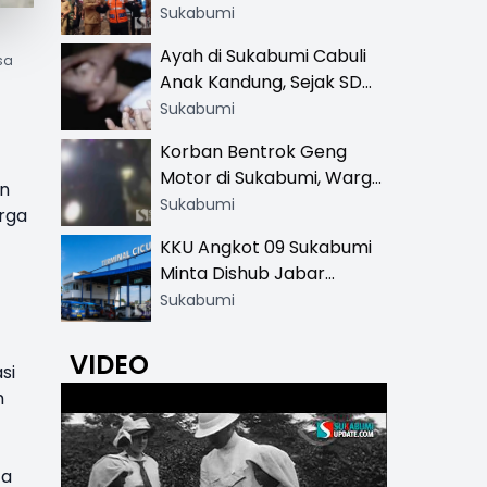
Resmi di 13 Lokasi Wisata,
Sukabumi
Petugas Pakai Rompi
Ayah di Sukabumi Cabuli
sa
Khusus
Anak Kandung, Sejak SD
Hingga SMA
Sukabumi
Korban Bentrok Geng
Motor di Sukabumi, Warga
n
dan Sopir Tangki
Sukabumi
rga
Pertamina Kena Bacok
KKU Angkot 09 Sukabumi
Minta Dishub Jabar
Tertibkan Trayek Ciawi-
Sukabumi
Cicurug: Ancam Mogok
Narik
VIDEO
si
m
ta