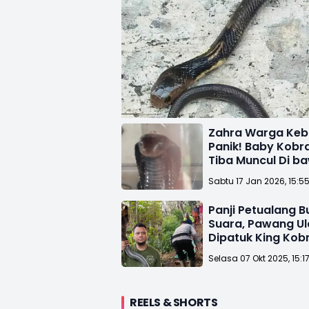
Zahra Warga Ke
Panik! Baby Kobr
Tiba Muncul Di b
Lipat
Sabtu 17 Jan 2026, 15:5
Panji Petualang B
Suara, Pawang Ul
Dipatuk King Kob
di Sukabumi
Selasa 07 Okt 2025, 15:1
REELS & SHORTS