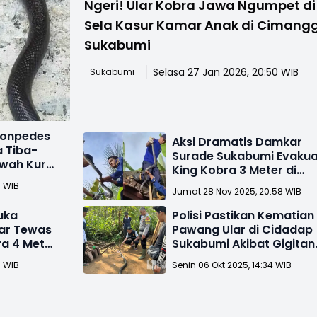
Ngeri! Ular Kobra Jawa Ngumpet di
Sela Kasur Kamar Anak di Cimang
Sukabumi
Selasa 27 Jan 2026, 20:50 WIB
Sukabumi
bonpedes
Aksi Dramatis Damkar
a Tiba-
Surade Sukabumi Evakua
awah Kursi
King Kobra 3 Meter di
Plafon Rumah Warga
5 WIB
Jumat 28 Nov 2025, 20:58 WIB
uka
Polisi Pastikan Kematian
ar Tewas
Pawang Ular di Cidadap
ra 4 Meter
Sukabumi Akibat Gigitan
King Kobra 4 Meter
7 WIB
Senin 06 Okt 2025, 14:34 WIB