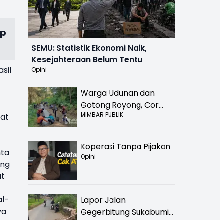
up
SEMU: Statistik Ekonomi Naik,
Kesejahteraan Belum Tentu
sil
Opini
Warga Udunan dan
Gotong Royong, Cor
MIMBAR PUBLIK
Jalan Hancur di
tat
Nyalindung Sukabumi
Koperasi Tanpa Pijakan
nta
Opini
ang
at
al-
Lapor Jalan
ya
Gegerbitung Sukabumi