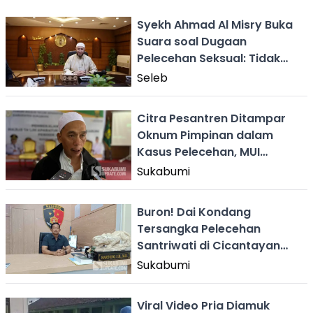
Syekh Ahmad Al Misry Buka
Suara soal Dugaan
Pelecehan Seksual: Tidak
Benar
Seleb
Citra Pesantren Ditampar
Oknum Pimpinan dalam
Kasus Pelecehan, MUI
Sukabumi: Ini Memuakkan!
Sukabumi
Buron! Dai Kondang
Tersangka Pelecehan
Santriwati di Cicantayan
Diburu Polisi
Sukabumi
Viral Video Pria Diamuk