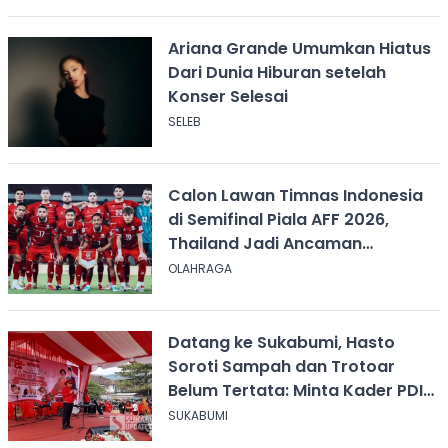
Ariana Grande Umumkan Hiatus
Dari Dunia Hiburan setelah
Konser Selesai
SELEB
Calon Lawan Timnas Indonesia
di Semifinal Piala AFF 2026,
Thailand Jadi Ancaman
Terbesar
OLAHRAGA
Datang ke Sukabumi, Hasto
Soroti Sampah dan Trotoar
Belum Tertata: Minta Kader PDIP
Bersihkan Kota
SUKABUMI