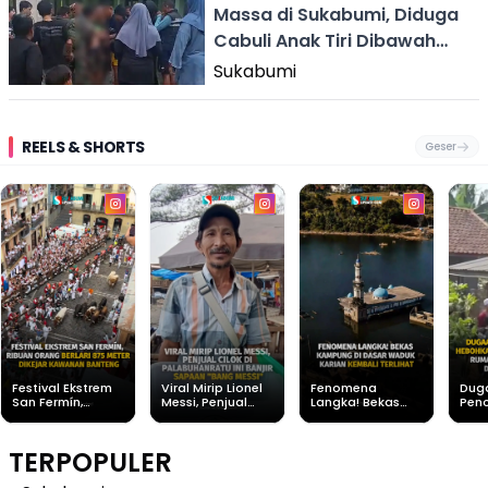
Massa di Sukabumi, Diduga
Cabuli Anak Tiri Dibawah
Umur
Sukabumi
REELS & SHORTS
Geser
Festival Ekstrem
Viral Mirip Lionel
Fenomena
Dug
San Fermín,
Messi, Penjual
Langka! Bekas
Pen
Ribuan Orang
Cilok di
Kampung di
Heb
Berlari 875 Meter
Palabuhanratu Ini
Dasar Waduk
Sim
Dikejar Kawanan
Banjir Sapaan
Karian Kembali
Suk
TERPOPULER
Banteng
"Bang Messi"
Terlihat
Terd
Dik