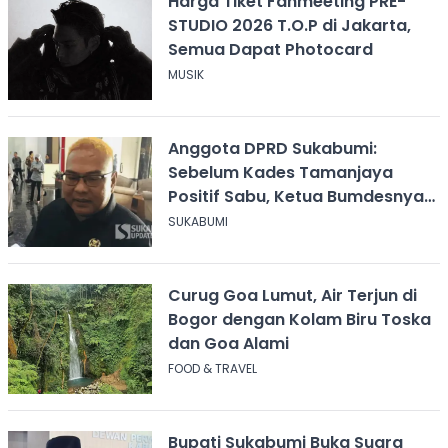
Harga Tiket Fanmeeting PRE-
STUDIO 2026 T.O.P di Jakarta,
Semua Dapat Photocard
MUSIK
Anggota DPRD Sukabumi:
Sebelum Kades Tamanjaya
Positif Sabu, Ketua Bumdesnya
Juga Terjerat Dugaan Narkoba
SUKABUMI
Curug Goa Lumut, Air Terjun di
Bogor dengan Kolam Biru Toska
dan Goa Alami
FOOD & TRAVEL
Bupati Sukabumi Buka Suara