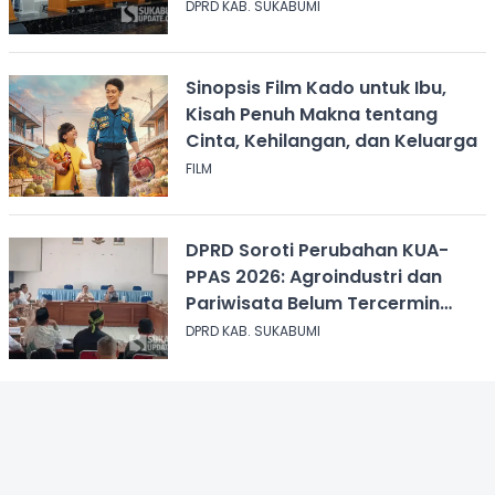
Modal Perum Pesona Wisata
DPRD KAB. SUKABUMI
Sinopsis Film Kado untuk Ibu,
Kisah Penuh Makna tentang
Cinta, Kehilangan, dan Keluarga
FILM
DPRD Soroti Perubahan KUA-
PPAS 2026: Agroindustri dan
Pariwisata Belum Tercermin
dalam Anggaran
DPRD KAB. SUKABUMI