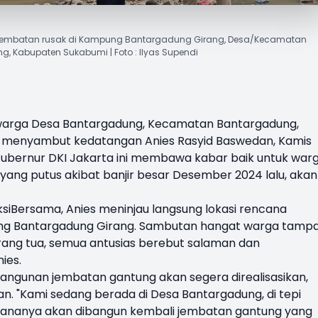
i jembatan rusak di Kampung Bantargadung Girang, Desa/Kecamatan
, Kabupaten Sukabumi | Foto : Ilyas Supendi
warga Desa Bantargadung, Kecamatan Bantargadung,
h menyambut kedatangan
Anies Rasyid Baswedan
, Kamis
ubernur DKI Jakarta ini membawa kabar baik untuk war
yang putus akibat banjir besar Desember 2024 lalu, akan
ksiBersama, Anies meninjau langsung lokasi rencana
g Bantargadung Girang. Sambutan hangat warga tamp
orang tua, semua antusias berebut salaman dan
ies.
gunan jembatan gantung akan segera direalisasikan,
an. "Kami sedang berada di Desa Bantargadung, di tepi
encananya akan dibangun kembali jembatan gantung yang