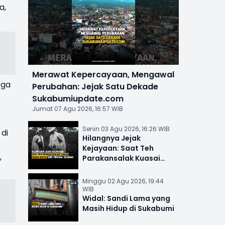
a,
Merawat Kepercayaan, Mengawal
rga
Perubahan: Jejak Satu Dekade
Sukabumiupdate.com
Jumat 07 Agu 2026, 16:57 WIB
Senin 03 Agu 2026, 16:26 WIB
di
Hilangnya Jejak
Kejayaan: Saat Teh
,
Parakansalak Kuasai
Pasar Eropa, Kini Tinggal
Sejarah
Minggu 02 Agu 2026, 19:44
WIB
Widal: Sandi Lama yang
Masih Hidup di Sukabumi