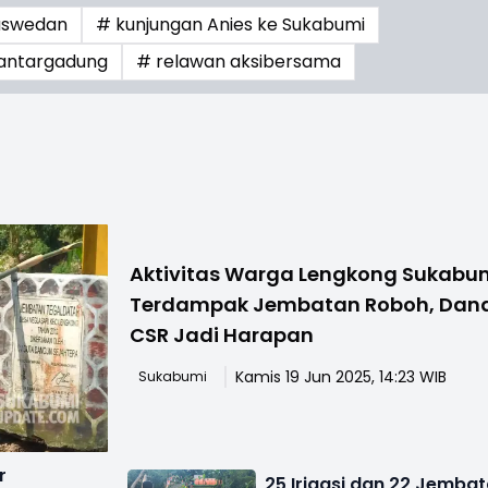
Baswedan
# kunjungan Anies ke Sukabumi
antargadung
# relawan aksibersama
Aktivitas Warga Lengkong Sukabu
Terdampak Jembatan Roboh, Dan
CSR Jadi Harapan
Kamis 19 Jun 2025, 14:23 WIB
Sukabumi
r
25 Irigasi dan 22 Jemba