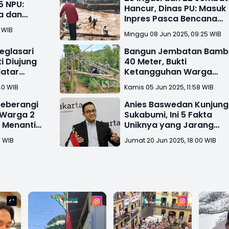
5 NPU:
Hancur, Dinas PU: Masuk
a dan
Inpres Pasca Bencana
aha
Kabupaten Sukabumi
2 WIB
Minggu 08 Jun 2025, 09:25 WIB
eglasari
Bangun Jembatan Bamb
i Diujung
40 Meter, Bukti
atar
Ketangguhan Warga
Sukabumi Melawan
40 WIB
Kamis 05 Jun 2025, 11:58 WIB
Derasnya Sungai
Seberangi
Anies Baswedan Kunjung
 Warga 2
Sukabumi, Ini 5 Fakta
 Menanti
Uniknya yang Jarang
Diketahui
6 WIB
Jumat 20 Jun 2025, 18:00 WIB