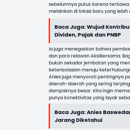
sebelumnya putus karena terbawa ar
melainkan di lokasi baru yang lebi
Baca Juga:
Wujud Kontribus
Dividen, Pajak dan PNBP
Ia juga menegaskan bahwa pemban
dan para relawan AksiBersama. Bagi An
bukan sekadar jembatan yang menya
keterisolasian menuju keterhubungan
Anies juga menyoroti pentingnya 
daerah-daerah yang sering terpinggir
dampaknya besar. Kita ingin memas
punya konektivitas yang layak seb
Baca Juga:
Anies Baswedan
Jarang Diketahui