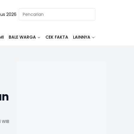
tus 2026
MI
BALE WARGA
CEK FAKTA
LAINNYA
an
1 WIB