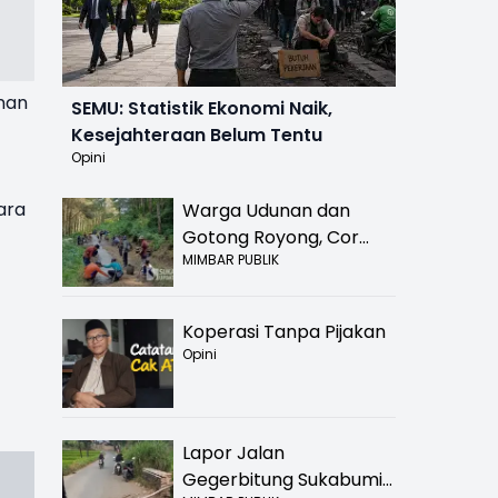
nan
SEMU: Statistik Ekonomi Naik,
Kesejahteraan Belum Tentu
Opini
ara
Warga Udunan dan
Gotong Royong, Cor
MIMBAR PUBLIK
Jalan Hancur di
Nyalindung Sukabumi
Koperasi Tanpa Pijakan
Opini
Lapor Jalan
Gegerbitung Sukabumi