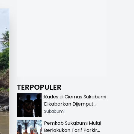
TERPOPULER
Kades di Ciemas Sukabumi
Dikabarkan Dijemput
Satnarkoba, Polisi
Sukabumi
Benarkan Ada Penindakan
Pemkab Sukabumi Mulai
Berlakukan Tarif Parkir