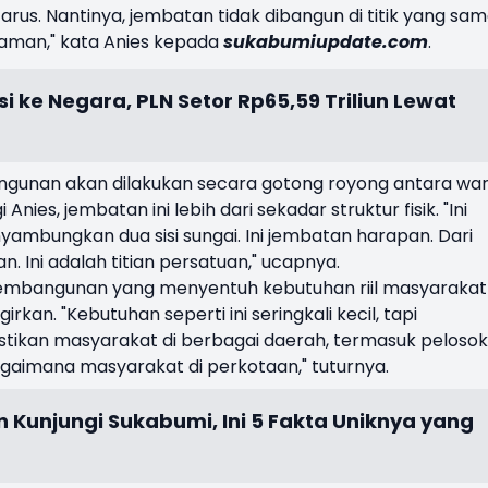
us. Nantinya, jembatan tidak dibangun di titik yang sam
h aman," kata Anies kepada
sukabumiupdate.com
.
i ke Negara, PLN Setor Rp65,59 Triliun Lewat
gunan akan dilakukan secara gotong royong antara wa
ies, jembatan ini lebih dari sekadar struktur fisik. "Ini
mbungkan dua sisi sungai. Ini jembatan harapan. Dari
. Ini adalah titian persatuan," ucapnya.
pembangunan yang menyentuh kebutuhan riil masyarakat 
kan. "Kebutuhan seperti ini seringkali kecil, tapi
tikan masyarakat di berbagai daerah, termasuk pelosok
agaimana masyarakat di perkotaan," tuturnya.
 Kunjungi Sukabumi, Ini 5 Fakta Uniknya yang