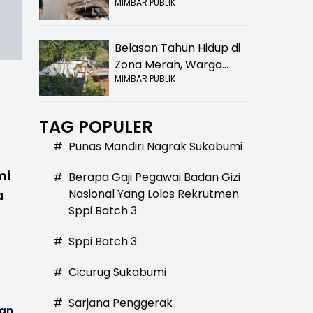
MIMBAR PUBLIK
Bolong! Bahaya Bagi
Pengendara
Belasan Tahun Hidup di
Zona Merah, Warga
MIMBAR PUBLIK
Kampung Nangewer
Purabaya Masih
Menanti Kepastian
TAG POPULER
Relokasi
#
Punas Mandiri Nagrak Sukabumi
mi
#
Berapa Gaji Pegawai Badan Gizi
Nasional Yang Lolos Rekrutmen
a
Sppi Batch 3
#
Sppi Batch 3
#
Cicurug Sukabumi
#
Sarjana Penggerak
tan