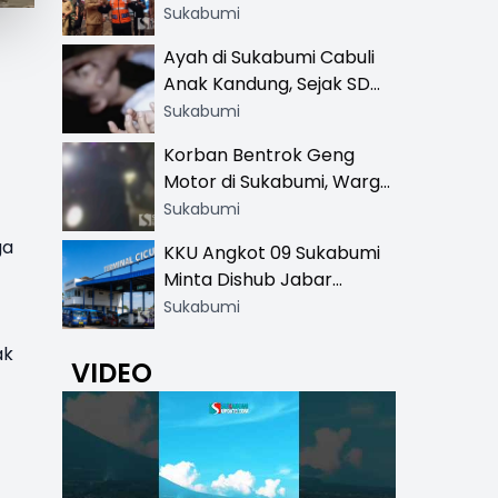
Resmi di 13 Lokasi Wisata,
Sukabumi
Petugas Pakai Rompi
Ayah di Sukabumi Cabuli
Khusus
Anak Kandung, Sejak SD
Hingga SMA
Sukabumi
Korban Bentrok Geng
Motor di Sukabumi, Warga
dan Sopir Tangki
Sukabumi
Pertamina Kena Bacok
ga
KKU Angkot 09 Sukabumi
Minta Dishub Jabar
Tertibkan Trayek Ciawi-
Sukabumi
Cicurug: Ancam Mogok
ak
Narik
VIDEO