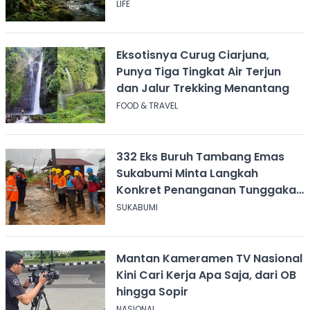
Pesan
LIFE
Eksotisnya Curug Ciarjuna,
Punya Tiga Tingkat Air Terjun
dan Jalur Trekking Menantang
FOOD & TRAVEL
332 Eks Buruh Tambang Emas
Sukabumi Minta Langkah
Konkret Penanganan Tunggakan
Gaji Rp8,4 Miliar
SUKABUMI
Mantan Kameramen TV Nasional
Kini Cari Kerja Apa Saja, dari OB
hingga Sopir
NASIONAL