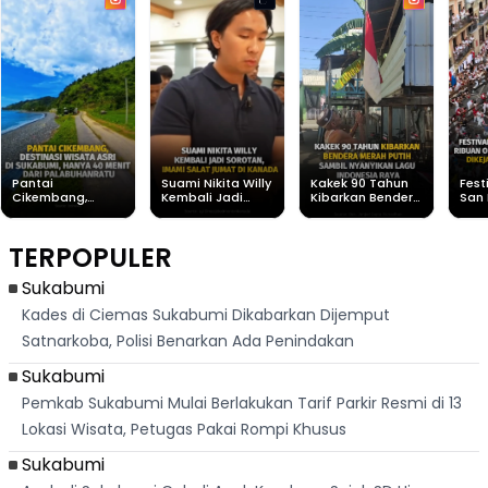
Pantai
Suami Nikita Willy
Kakek 90 Tahun
Fest
Cikembang,
Kembali Jadi
Kibarkan Bendera
San 
Destinasi Wisata
Sorotan, Imami
Merah Putih
Rib
Asri Di Sukabumi,
Salat Jumat Di
Sambil Nyanyikan
Berl
Hanya 40 Menit
Kanada
Lagu Indonesia
Dike
TERPOPULER
Dari
Raya
Ban
Palabuhanratu
Sukabumi
Kades di Ciemas Sukabumi Dikabarkan Dijemput
Satnarkoba, Polisi Benarkan Ada Penindakan
Sukabumi
Pemkab Sukabumi Mulai Berlakukan Tarif Parkir Resmi di 13
Lokasi Wisata, Petugas Pakai Rompi Khusus
Sukabumi