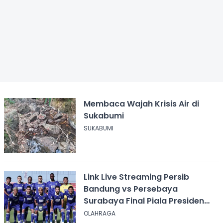
Membaca Wajah Krisis Air di
Sukabumi
SUKABUMI
Link Live Streaming Persib
Bandung vs Persebaya
Surabaya Final Piala Presiden
2026, Kick-off Pukul 20.00 WIB
OLAHRAGA