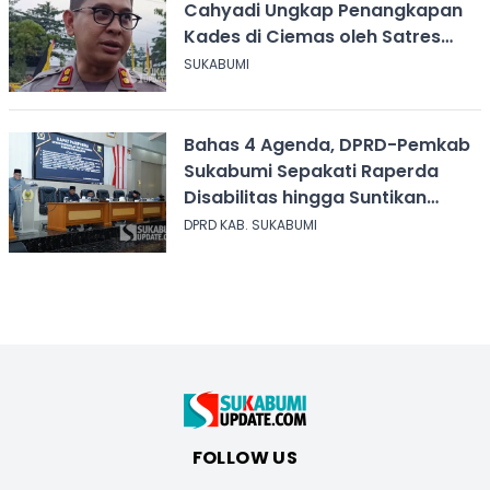
Cahyadi Ungkap Penangkapan
Kades di Ciemas oleh Satres
Narkoba
SUKABUMI
Bahas 4 Agenda, DPRD-Pemkab
Sukabumi Sepakati Raperda
Disabilitas hingga Suntikan
Modal Perum Pesona Wisata
DPRD KAB. SUKABUMI
FOLLOW US