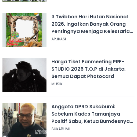
3 Twibbon Hari Hutan Nasional
2026, Ingatkan Banyak Orang
Pentingnya Menjaga Kelestarian
Hutan
APLIKASI
Harga Tiket Fanmeeting PRE-
STUDIO 2026 T.O.P di Jakarta,
Semua Dapat Photocard
MUSIK
Anggota DPRD Sukabumi:
Sebelum Kades Tamanjaya
Positif Sabu, Ketua Bumdesnya
Juga Terjerat Dugaan Narkoba
SUKABUMI