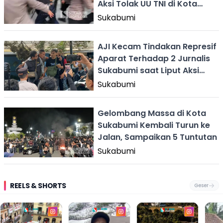
Aksi Tolak UU TNI di Kota
Sukabumi
Sukabumi
AJI Kecam Tindakan Represif
Aparat Terhadap 2 Jurnalis
Sukabumi saat Liput Aksi
Tolak UU TNI
Sukabumi
Gelombang Massa di Kota
Sukabumi Kembali Turun ke
Jalan, Sampaikan 5 Tuntutan
Sukabumi
REELS & SHORTS
Geser