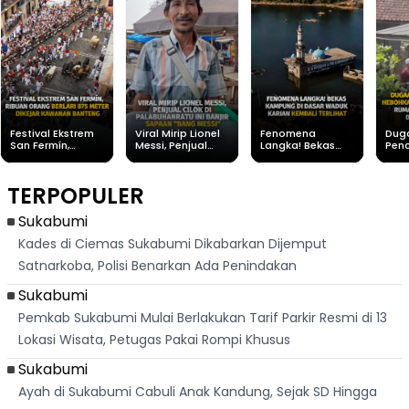
Festival Ekstrem
Viral Mirip Lionel
Fenomena
Dug
San Fermín,
Messi, Penjual
Langka! Bekas
Pen
Ribuan Orang
Cilok di
Kampung di
Heb
Berlari 875 Meter
Palabuhanratu Ini
Dasar Waduk
Sim
Dikejar Kawanan
Banjir Sapaan
Karian Kembali
Suk
TERPOPULER
Banteng
"Bang Messi"
Terlihat
Terd
Dik
Sukabumi
Kades di Ciemas Sukabumi Dikabarkan Dijemput
Satnarkoba, Polisi Benarkan Ada Penindakan
Sukabumi
Pemkab Sukabumi Mulai Berlakukan Tarif Parkir Resmi di 13
Lokasi Wisata, Petugas Pakai Rompi Khusus
Sukabumi
Ayah di Sukabumi Cabuli Anak Kandung, Sejak SD Hingga