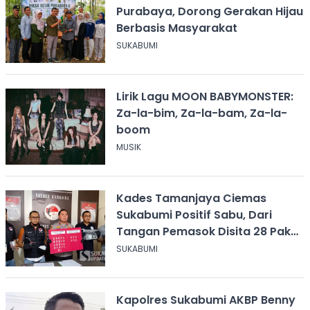
Purabaya, Dorong Gerakan Hijau
Berbasis Masyarakat
SUKABUMI
Lirik Lagu MOON BABYMONSTER:
Za-la-bim, Za-la-bam, Za-la-
boom
MUSIK
Kades Tamanjaya Ciemas
Sukabumi Positif Sabu, Dari
Tangan Pemasok Disita 28 Paket
Narkoba
SUKABUMI
Kapolres Sukabumi AKBP Benny