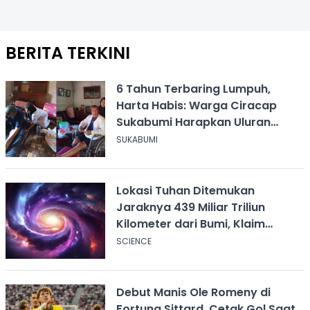
BERITA TERKINI
6 Tahun Terbaring Lumpuh,
Harta Habis: Warga Ciracap
Sukabumi Harapkan Uluran
Tangan KDM
SUKABUMI
Lokasi Tuhan Ditemukan
Jaraknya 439 Miliar Triliun
Kilometer dari Bumi, Klaim
Ilmuwan Harvard
SCIENCE
Debut Manis Ole Romeny di
Fortuna Sittard, Cetak Gol Saat