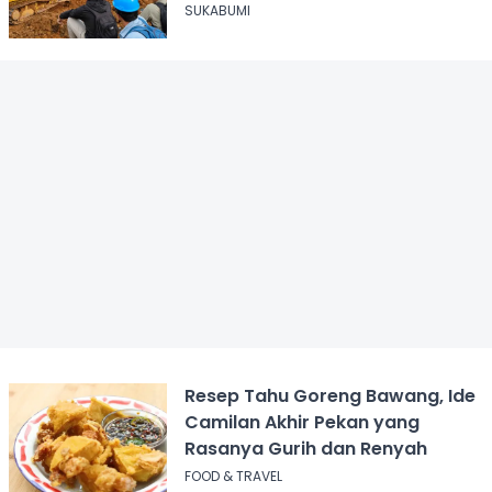
Disnakertrans Sukabumi Terus
SUKABUMI
Dampingi
Resep Tahu Goreng Bawang, Ide
Camilan Akhir Pekan yang
Rasanya Gurih dan Renyah
FOOD & TRAVEL