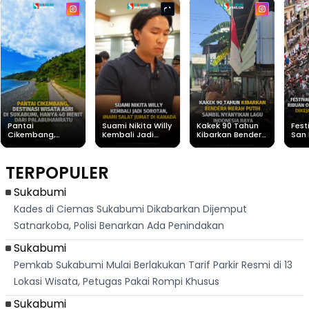
Pantai
Suami Nikita Willy
Kakek 90 Tahun
Fest
Cikembang,
Kembali Jadi
Kibarkan Bendera
San 
Destinasi Wisata
Sorotan, Imami
Merah Putih
Rib
Asri Di Sukabumi,
Salat Jumat Di
Sambil Nyanyikan
Berl
Hanya 40 Menit
Kanada
Lagu Indonesia
Dike
TERPOPULER
Dari
Raya
Ban
Palabuhanratu
Sukabumi
Kades di Ciemas Sukabumi Dikabarkan Dijemput
Satnarkoba, Polisi Benarkan Ada Penindakan
Sukabumi
Pemkab Sukabumi Mulai Berlakukan Tarif Parkir Resmi di 13
Lokasi Wisata, Petugas Pakai Rompi Khusus
Sukabumi