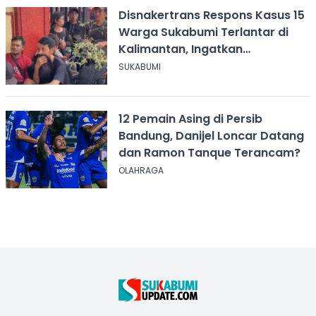
Disnakertrans Respons Kasus 15
Warga Sukabumi Terlantar di
Kalimantan, Ingatkan
Pentingnya Perjanjian Kerja
SUKABUMI
12 Pemain Asing di Persib
Bandung, Danijel Loncar Datang
dan Ramon Tanque Terancam?
OLAHRAGA