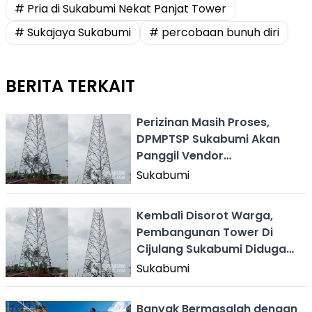
# Pria di Sukabumi Nekat Panjat Tower
# Sukajaya Sukabumi
# percobaan bunuh diri
BERITA TERKAIT
Perizinan Masih Proses,
DPMPTSP Sukabumi Akan
Panggil Vendor
Pembangunan Tower di
Sukabumi
Cijulang
Kembali Disorot Warga,
Pembangunan Tower Di
Cijulang Sukabumi Diduga
Belum Kantongi Izin
Sukabumi
Banyak Bermasalah dengan