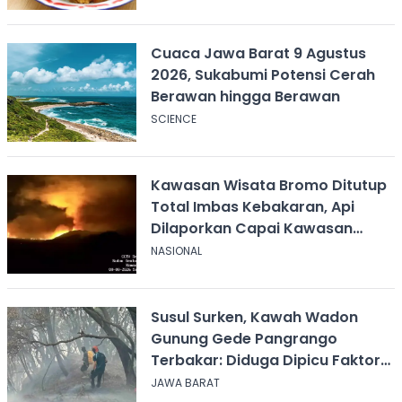
Cuaca Jawa Barat 9 Agustus
2026, Sukabumi Potensi Cerah
Berawan hingga Berawan
SCIENCE
Kawasan Wisata Bromo Ditutup
Total Imbas Kebakaran, Api
Dilaporkan Capai Kawasan
Sabana
NASIONAL
Susul Surken, Kawah Wadon
Gunung Gede Pangrango
Terbakar: Diduga Dipicu Faktor
Alam
JAWA BARAT