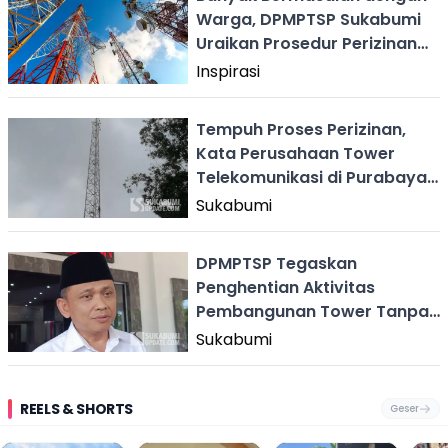
Warga, DPMPTSP Sukabumi
Uraikan Prosedur Perizinan
Tower Telekomunikasi
Inspirasi
Tempuh Proses Perizinan,
Kata Perusahaan Tower
Telekomunikasi di Purabaya
Sukabumi yang Disoal Warga
Sukabumi
DPMPTSP Tegaskan
Penghentian Aktivitas
Pembangunan Tower Tanpa
Izin di Sukabumi
Sukabumi
REELS & SHORTS
Geser