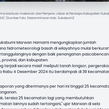
ma bantuan makanan dari Pemprov Jabar di Pendopo Kabupaten Suka
24). (Sumber Foto: Diskominfosan Kab. Sukabumi)
Sukabumi Marwan Hamami
mengungkapkan jumlah
ana
hidrometeorologi basah di wilayahnya mulai berkuran
tertanggulanginya dengan baik penanganan pascabenca
 provinsi, dan kabupaten.
 terjadi secara masif meliputi tanah longsor, pergeraka
a Rabu 4 Desember 2024 itu berdampak di 39 kecamata
laporan yang diterimanya per hari ini tinggal 25 kecamat
anganan.
k, tersisa 25 kecamatan lagi yang membutuhkan
tan lainnya sudah tertangani," ujar Marwan di sela