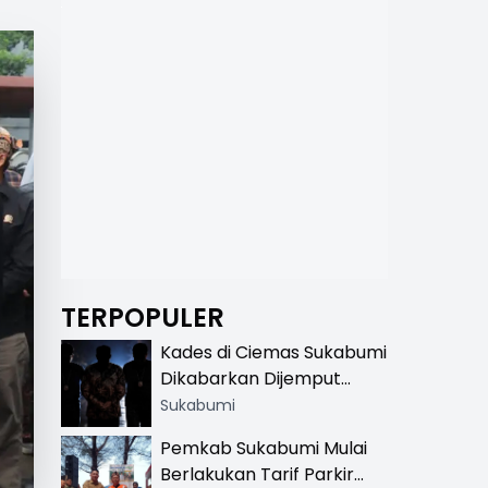
TERPOPULER
Kades di Ciemas Sukabumi
Dikabarkan Dijemput
Satnarkoba, Polisi
Sukabumi
Benarkan Ada Penindakan
Pemkab Sukabumi Mulai
Berlakukan Tarif Parkir