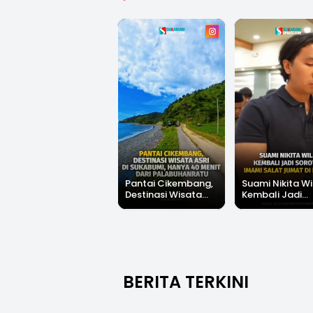
Pantai Cikembang,
Suami Nikita Wi
Destinasi Wisata
Kembali Jadi
Asri Di Sukabumi,
Sorotan, Imami
Hanya 40 Menit Dari
Salat Jumat Di
Palabuhanratu
Kanada
BERITA TERKINI