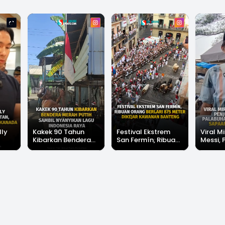
lly
Kakek 90 Tahun
Festival Ekstrem
Viral Mi
Kibarkan Bendera
San Fermín, Ribuan
Messi, 
Merah Putih Sambil
Orang Berlari 875
di Pala
Nyanyikan Lagu
Meter Dikejar
Banjir 
Indonesia Raya
Kawanan Banteng
Messi"