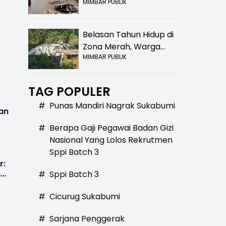
MIMBAR PUBLIK
Bolong! Bahaya Bagi
Pengendara
Belasan Tahun Hidup di
Zona Merah, Warga
MIMBAR PUBLIK
Kampung Nangewer
Purabaya Masih
Menanti Kepastian
TAG POPULER
Relokasi
#
Punas Mandiri Nagrak Sukabumi
an
#
Berapa Gaji Pegawai Badan Gizi
Nasional Yang Lolos Rekrutmen
Sppi Batch 3
r:
n
#
Sppi Batch 3
#
Cicurug Sukabumi
#
Sarjana Penggerak