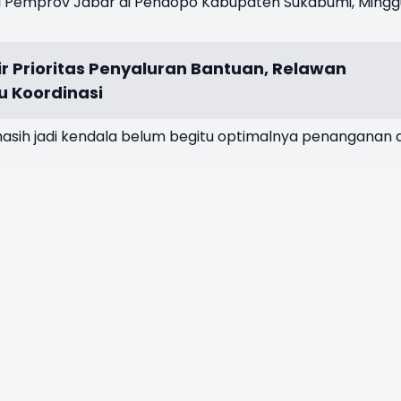
 Pemprov Jabar di Pendopo Kabupaten Sukabumi, Mingg
ir Prioritas Penyaluran Bantuan, Relawan
 Koordinasi
sih jadi kendala belum begitu optimalnya penanganan d