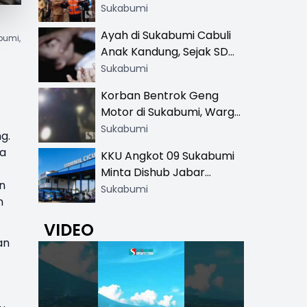
Resmi di 13 Lokasi Wisata,
Sukabumi
Petugas Pakai Rompi
Ayah di Sukabumi Cabuli
bumi,
Khusus
Anak Kandung, Sejak SD
Hingga SMA
Sukabumi
Korban Bentrok Geng
Motor di Sukabumi, Warga
dan Sopir Tangki
Sukabumi
g.
Pertamina Kena Bacok
na
KKU Angkot 09 Sukabumi
Minta Dishub Jabar
n
Tertibkan Trayek Ciawi-
Sukabumi
n
Cicurug: Ancam Mogok
Narik
VIDEO
an