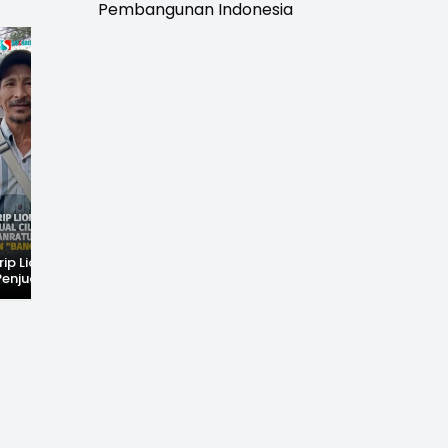
Pembangunan Indonesia
rip Lionel
Fenomena Langka!
Dugaan Penc*bulan
Penjual Cilok
Bekas Kampung di
Anak Hebohkan
buhanratu Ini
Dasar Waduk Karian
Simpenan
Sapaan "Bang
Kembali Terlihat
Sukabumi, Rumah
Terduga Pelaku
Dikepung Warga