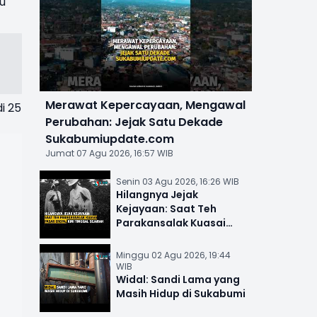
u
Merawat Kepercayaan, Mengawal
i 25
Perubahan: Jejak Satu Dekade
Sukabumiupdate.com
Jumat 07 Agu 2026, 16:57 WIB
Senin 03 Agu 2026, 16:26 WIB
Hilangnya Jejak
Kejayaan: Saat Teh
Parakansalak Kuasai
Pasar Eropa, Kini Tinggal
Sejarah
Minggu 02 Agu 2026, 19:44
WIB
Widal: Sandi Lama yang
Masih Hidup di Sukabumi