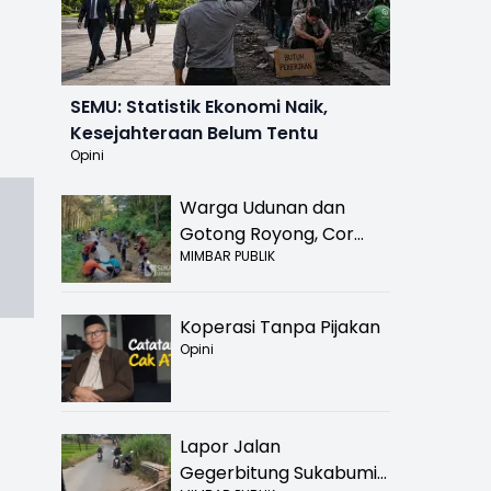
SEMU: Statistik Ekonomi Naik,
Kesejahteraan Belum Tentu
Opini
Warga Udunan dan
Gotong Royong, Cor
MIMBAR PUBLIK
Jalan Hancur di
Nyalindung Sukabumi
Koperasi Tanpa Pijakan
Opini
Lapor Jalan
Gegerbitung Sukabumi