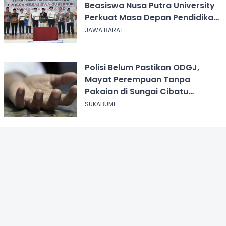
Beasiswa Nusa Putra University
Perkuat Masa Depan Pendidikan
Jawa Barat
JAWA BARAT
Polisi Belum Pastikan ODGJ,
Mayat Perempuan Tanpa
Pakaian di Sungai Cibatu
Cikembar
SUKABUMI