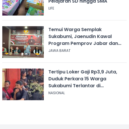
Pelajaran SD hingga SMA
LIFE
Temui Warga Semplak
Sukabumi, Jaenudin Kawal
Program Pemprov Jabar dan
Serap Aspirasi
JAWA BARAT
Tertipu Loker Gaji Rp3,9 Juta,
Duduk Perkara 15 Warga
Sukabumi Terlantar di
Kalimantan
NASIONAL