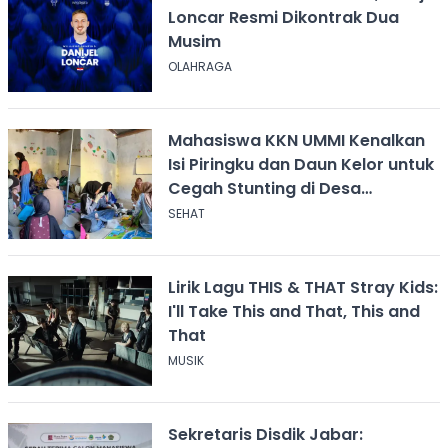
Loncar Resmi Dikontrak Dua
Musim
OLAHRAGA
Mahasiswa KKN UMMI Kenalkan
Isi Piringku dan Daun Kelor untuk
Cegah Stunting di Desa
Calingcing
SEHAT
Lirik Lagu THIS & THAT Stray Kids:
I'll Take This and That, This and
That
MUSIK
Sekretaris Disdik Jabar: