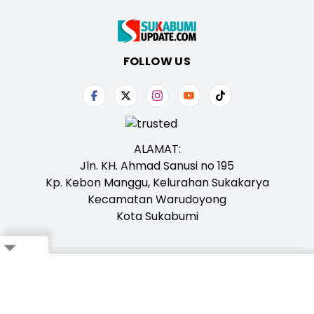
FOLLOW US
ALAMAT:
Jln. KH. Ahmad Sanusi no 195
Kp. Kebon Manggu, Kelurahan Sukakarya
Kecamatan Warudoyong
Kota Sukabumi
Close
Tentang Kami
Redaksi
Iklan
Karir
Kontak
Pedoman
Ikuti Whatsapp Channel Kami,
Klik Disini!