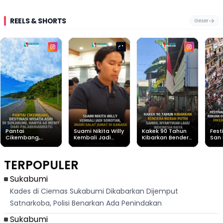
REELS & SHORTS
Geser
Pantai
Suami Nikita Willy
Kakek 90 Tahun
Fest
Cikembang,
Kembali Jadi
Kibarkan Bendera
San 
Destinasi Wisata
Sorotan, Imami
Merah Putih
Rib
Asri Di Sukabumi,
Salat Jumat Di
Sambil Nyanyikan
Berl
Hanya 40 Menit
Kanada
Lagu Indonesia
Dike
TERPOPULER
Dari
Raya
Ban
Palabuhanratu
Sukabumi
Kades di Ciemas Sukabumi Dikabarkan Dijemput
Satnarkoba, Polisi Benarkan Ada Penindakan
Sukabumi