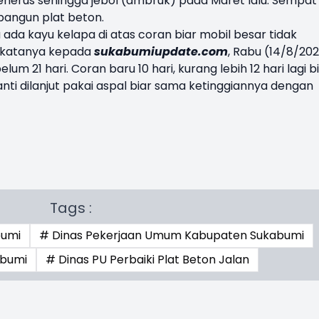
nerus sehingga jebol (ambruk) pada Maret lalu. Sempat
ibangun plat beton.
 ada kayu kelapa di atas coran biar mobil besar tidak
" katanya kepada
sukabumiupdate.com
, Rabu (14/8/202
um 21 hari. Coran baru 10 hari, kurang lebih 12 hari lagi b
anti dilanjut pakai aspal biar sama ketinggiannya dengan
Tags :
bumi
# Dinas Pekerjaan Umum Kabupaten Sukabumi
abumi
# Dinas PU Perbaiki Plat Beton Jalan