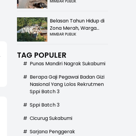
MIMBAR PUBLIK
Bolong! Bahaya Bagi
Pengendara
Belasan Tahun Hidup di
Zona Merah, Warga
MIMBAR PUBLIK
Kampung Nangewer
Purabaya Masih
Menanti Kepastian
TAG POPULER
r
Relokasi
#
Punas Mandiri Nagrak Sukabumi
#
Berapa Gaji Pegawai Badan Gizi
Nasional Yang Lolos Rekrutmen
Sppi Batch 3
#
Sppi Batch 3
#
Cicurug Sukabumi
#
Sarjana Penggerak