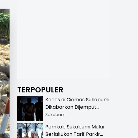
TERPOPULER
Kades di Ciemas Sukabumi
Dikabarkan Dijemput
Satnarkoba, Polisi
Sukabumi
Benarkan Ada Penindakan
Pemkab Sukabumi Mulai
Berlakukan Tarif Parkir