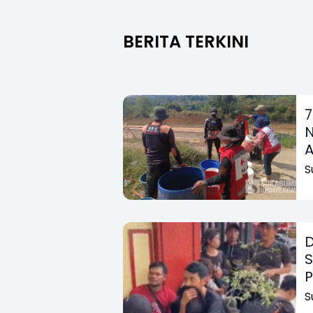
BERITA TERKINI
7
N
A
S
D
S
P
S