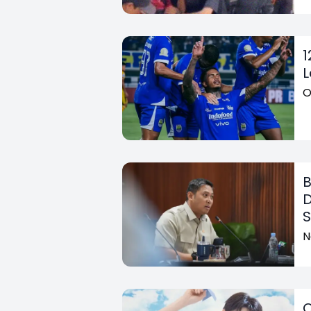
1
L
O
B
D
S
N
O