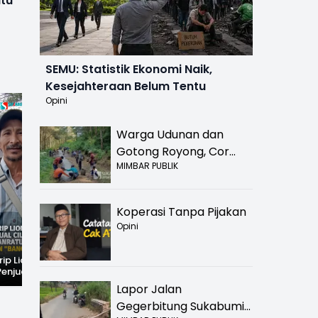
atu
SEMU: Statistik Ekonomi Naik,
Kesejahteraan Belum Tentu
Opini
Warga Udunan dan
Gotong Royong, Cor
MIMBAR PUBLIK
Jalan Hancur di
Nyalindung Sukabumi
Koperasi Tanpa Pijakan
Opini
rip Lionel
Fenomena Langka!
Dugaan Penc*bulan
Penjual Cilok
Bekas Kampung di
Anak Hebohkan
buhanratu Ini
Dasar Waduk Karian
Simpenan
Lapor Jalan
Sapaan "Bang
Kembali Terlihat
Sukabumi, Rumah
Gegerbitung Sukabumi
Terduga Pelaku
Dikepung Warga