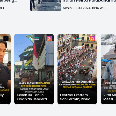
egebeng
Jalan Pelita Palabuhanr
i
WIB
Senin 08 Jul 2024, 19:14 WIB
lly
Kakek 90 Tahun
Festival Ekstrem
Viral Mi
Kibarkan Bendera
San Fermín, Ribuan
Messi, 
Merah Putih Sambil
Orang Berlari 875
di Pala
Nyanyikan Lagu
Meter Dikejar
Banjir 
Indonesia Raya
Kawanan Banteng
Messi"