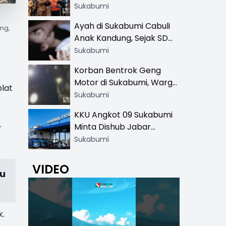
Resmi di 13 Lokasi Wisata,
Sukabumi
Petugas Pakai Rompi
Ayah di Sukabumi Cabuli
ng,
Khusus
Anak Kandung, Sejak SD
Hingga SMA
Sukabumi
Korban Bentrok Geng
Motor di Sukabumi, Warga
lat
dan Sopir Tangki
Sukabumi
Pertamina Kena Bacok
KKU Angkot 09 Sukabumi
.
Minta Dishub Jabar
Tertibkan Trayek Ciawi-
Sukabumi
Cicurug: Ancam Mogok
Narik
VIDEO
ju
k.