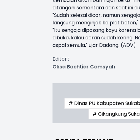
Kemudian ditambah hujan terus-me
ditangani sementara dan saat ini d
"Sudah selesai dicor, namun sengaja
langsung menginjak ke plat beton,
"Itu sengaja dipasang kayu karena bel
dibuka, kalau coran sudah kering. N
aspal semula," ujar Dadang. (ADV)
Editor :
Oksa Bachtiar Camsyah
# Dinas PU Kabupaten Suka
# Cikangkung Suk