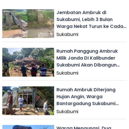
Jembatan Ambruk di
Sukabumi, Lebih 3 Bulan
Warga Nekat Turun ke Cadas
Ngampar
Sukabumi
Rumah Panggung Ambruk
Milik Janda Di Kalibunder
Sukabumi Akan Dibangun
Swadaya
Sukabumi
Rumah Ambruk Diterjang
Hujan Angin, Warga
Bantargadung Sukabumi
Mengungsi
Sukabumi
Warga Mengungsi, Dua