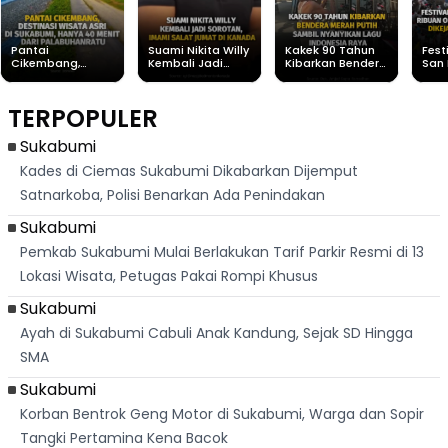
Pantai
Suami Nikita Willy
Kakek 90 Tahun
Fest
Cikembang,
Kembali Jadi
Kibarkan Bendera
San 
Destinasi Wisata
Sorotan, Imami
Merah Putih
Rib
Asri Di Sukabumi,
Salat Jumat Di
Sambil Nyanyikan
Berl
Hanya 40 Menit
Kanada
Lagu Indonesia
Dike
TERPOPULER
Dari
Raya
Ban
Palabuhanratu
Sukabumi
Kades di Ciemas Sukabumi Dikabarkan Dijemput
Satnarkoba, Polisi Benarkan Ada Penindakan
Sukabumi
Pemkab Sukabumi Mulai Berlakukan Tarif Parkir Resmi di 13
Lokasi Wisata, Petugas Pakai Rompi Khusus
Sukabumi
Ayah di Sukabumi Cabuli Anak Kandung, Sejak SD Hingga
SMA
Sukabumi
Korban Bentrok Geng Motor di Sukabumi, Warga dan Sopir
Tangki Pertamina Kena Bacok