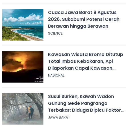
Cuaca Jawa Barat 9 Agustus
2026, Sukabumi Potensi Cerah
Berawan hingga Berawan
SCIENCE
Kawasan Wisata Bromo Ditutup
Total Imbas Kebakaran, Api
Dilaporkan Capai Kawasan
Sabana
NASIONAL
Susul Surken, Kawah Wadon
Gunung Gede Pangrango
Terbakar: Diduga Dipicu Faktor
Alam
JAWA BARAT