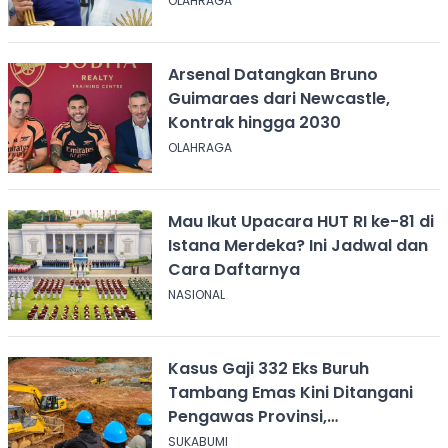
OLAHRAGA
Arsenal Datangkan Bruno
Guimaraes dari Newcastle,
Kontrak hingga 2030
OLAHRAGA
Mau Ikut Upacara HUT RI ke-81 di
Istana Merdeka? Ini Jadwal dan
Cara Daftarnya
NASIONAL
Kasus Gaji 332 Eks Buruh
Tambang Emas Kini Ditangani
Pengawas Provinsi,
Disnakertrans Sukabumi Terus
SUKABUMI