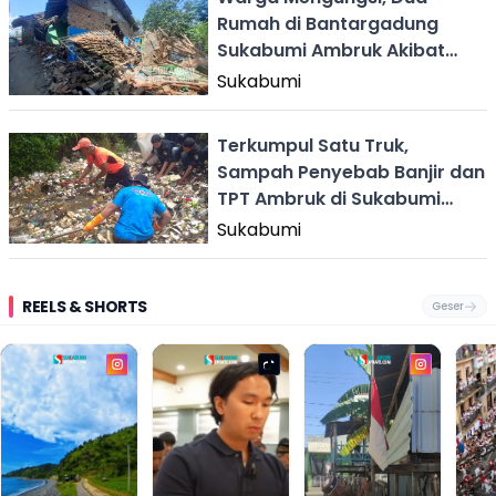
Rumah di Bantargadung
Sukabumi Ambruk Akibat
Pergerakan Tanah
Sukabumi
Terkumpul Satu Truk,
Sampah Penyebab Banjir dan
TPT Ambruk di Sukabumi
Dibersihkan
Sukabumi
REELS & SHORTS
Geser