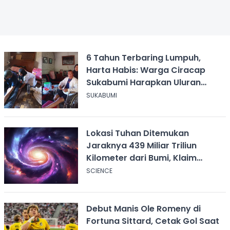
6 Tahun Terbaring Lumpuh,
Harta Habis: Warga Ciracap
Sukabumi Harapkan Uluran
Tangan KDM
SUKABUMI
Lokasi Tuhan Ditemukan
Jaraknya 439 Miliar Triliun
Kilometer dari Bumi, Klaim
Ilmuwan Harvard
SCIENCE
Debut Manis Ole Romeny di
Fortuna Sittard, Cetak Gol Saat