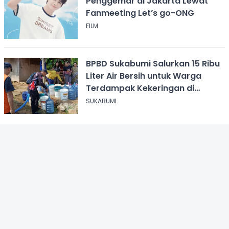
Penggemar di Jakarta Lewat
Fanmeeting Let’s go-ONG
FILM
BPBD Sukabumi Salurkan 15 Ribu
Liter Air Bersih untuk Warga
Terdampak Kekeringan di
Cicurug
SUKABUMI