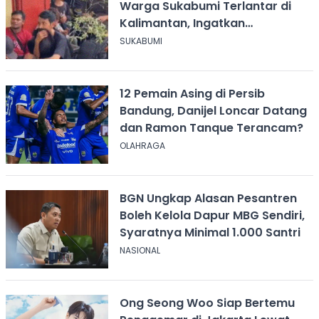
Warga Sukabumi Terlantar di
Kalimantan, Ingatkan
Pentingnya Perjanjian Kerja
SUKABUMI
12 Pemain Asing di Persib
Bandung, Danijel Loncar Datang
dan Ramon Tanque Terancam?
OLAHRAGA
BGN Ungkap Alasan Pesantren
Boleh Kelola Dapur MBG Sendiri,
Syaratnya Minimal 1.000 Santri
NASIONAL
Ong Seong Woo Siap Bertemu