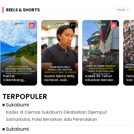
REELS & SHORTS
Geser
Pantai
Suami Nikita Willy
Kakek 90 Tahun
Fest
Cikembang,
Kembali Jadi
Kibarkan Bendera
San 
Destinasi Wisata
Sorotan, Imami
Merah Putih
Rib
Asri Di Sukabumi,
Salat Jumat Di
Sambil Nyanyikan
Berl
Hanya 40 Menit
Kanada
Lagu Indonesia
Dike
TERPOPULER
Dari
Raya
Ban
Palabuhanratu
Sukabumi
Kades di Ciemas Sukabumi Dikabarkan Dijemput
Satnarkoba, Polisi Benarkan Ada Penindakan
Sukabumi