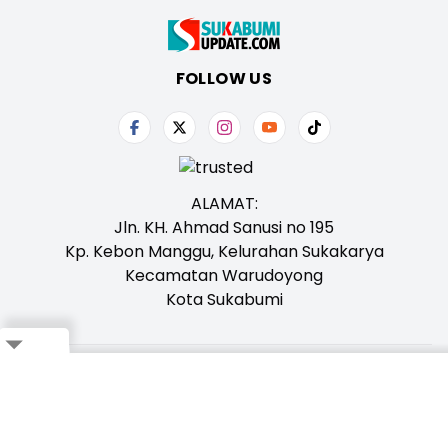
FOLLOW US
ALAMAT:
Jln. KH. Ahmad Sanusi no 195
Kp. Kebon Manggu, Kelurahan Sukakarya
Kecamatan Warudoyong
Kota Sukabumi
Close
Tentang Kami
Redaksi
Iklan
Karir
Kontak
Pedoman
Ikuti Whatsapp Channel Kami,
Klik Disini!