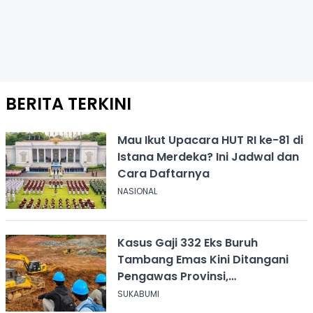
BERITA TERKINI
Mau Ikut Upacara HUT RI ke-81 di
Istana Merdeka? Ini Jadwal dan
Cara Daftarnya
NASIONAL
Kasus Gaji 332 Eks Buruh
Tambang Emas Kini Ditangani
Pengawas Provinsi,
Disnakertrans Sukabumi Terus
SUKABUMI
Dampingi