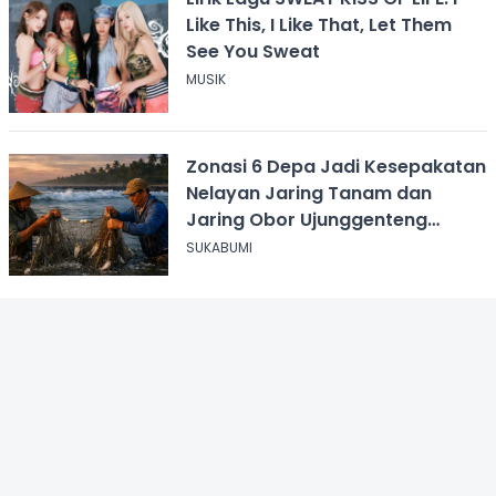
Like This, I Like That, Let Them
See You Sweat
MUSIK
Zonasi 6 Depa Jadi Kesepakatan
Nelayan Jaring Tanam dan
Jaring Obor Ujunggenteng
Sukabumi
SUKABUMI