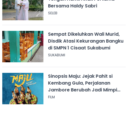
Bersama Haldy Sabri
SELEB
Sempat Dikeluhkan Wali Murid,
Disdik Atasi Kekurangan Bangku
di SMPN 1 Cisaat Sukabumi
SUKABUMI
Sinopsis Maju: Jejak Pahit si
Kembang Gula, Perjalanan
Jambore Berubah Jadi Mimpi
Buruk
FILM