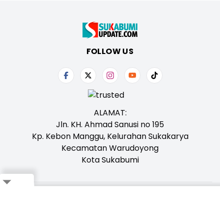
FOLLOW US
ALAMAT:
Jln. KH. Ahmad Sanusi no 195
Kp. Kebon Manggu, Kelurahan Sukakarya
Kecamatan Warudoyong
Kota Sukabumi
Close
Tentang Kami
Redaksi
Iklan
Karir
Kontak
Pedoman
Ikuti Whatsapp Channel Kami,
Klik Disini!