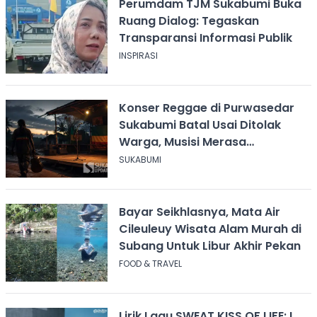
Perumdam TJM Sukabumi Buka
Ruang Dialog: Tegaskan
Transparansi Informasi Publik
INSPIRASI
Konser Reggae di Purwasedar
Sukabumi Batal Usai Ditolak
Warga, Musisi Merasa
Didiskreditkan
SUKABUMI
Bayar Seikhlasnya, Mata Air
Cileuleuy Wisata Alam Murah di
Subang Untuk Libur Akhir Pekan
FOOD & TRAVEL
Lirik Lagu SWEAT KISS OF LIFE: I