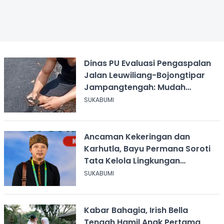
Dinas PU Evaluasi Pengaspalan
Jalan Leuwiliang-Bojongtipar
Jampangtengah: Mudah
Mengelupas
SUKABUMI
Ancaman Kekeringan dan
Karhutla, Bayu Permana Soroti
Tata Kelola Lingkungan
Sukabumi
SUKABUMI
Kabar Bahagia, Irish Bella
Tengah Hamil Anak Pertama