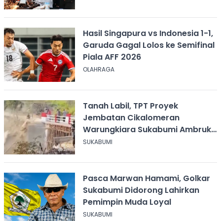
Hasil Singapura vs Indonesia 1-1,
Garuda Gagal Lolos ke Semifinal
Piala AFF 2026
OLAHRAGA
Tanah Labil, TPT Proyek
Jembatan Cikalomeran
Warungkiara Sukabumi Ambruk
Saat Pengurugan
SUKABUMI
Pasca Marwan Hamami, Golkar
Sukabumi Didorong Lahirkan
Pemimpin Muda Loyal
SUKABUMI