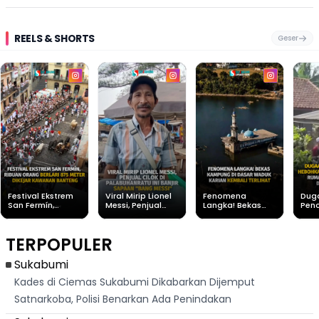
REELS & SHORTS
Geser
Festival Ekstrem
Viral Mirip Lionel
Fenomena
Dug
San Fermín,
Messi, Penjual
Langka! Bekas
Pen
Ribuan Orang
Cilok di
Kampung di
Heb
Berlari 875 Meter
Palabuhanratu Ini
Dasar Waduk
Sim
Dikejar Kawanan
Banjir Sapaan
Karian Kembali
Suk
TERPOPULER
Banteng
"Bang Messi"
Terlihat
Terd
Dik
Sukabumi
Kades di Ciemas Sukabumi Dikabarkan Dijemput
Satnarkoba, Polisi Benarkan Ada Penindakan