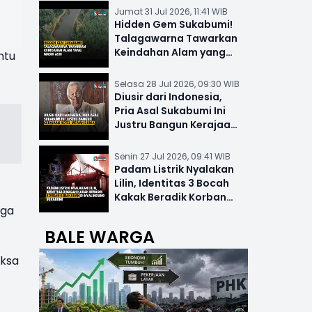
Jumat 31 Jul 2026, 11:41 WIB
Hidden Gem Sukabumi!
Talagawarna Tawarkan
Keindahan Alam yang
ntu
Masih Asri
Selasa 28 Jul 2026, 09:30 WIB
Diusir dari Indonesia,
Pria Asal Sukabumi Ini
Justru Bangun Kerajaan
Hotel Mewah Dunia
Senin 27 Jul 2026, 09:41 WIB
Padam Listrik Nyalakan
Lilin, Identitas 3 Bocah
Kakak Beradik Korban
uga
Kebakaran di Nyalindung
BALE WARGA
aksa