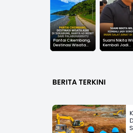
Pantai Cikembang,
Suami Nikita Wi
Destinasi Wisata
Kembali Jadi
Asri Di Sukabumi,
Sorotan, Imami
Hanya 40 Menit Dari
Salat Jumat Di
Palabuhanratu
Kanada
BERITA TERKINI
K
D
S