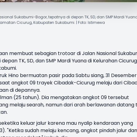
 Nasional Sukabumi-Bogor, tepatnya di depan TK, SD, dan SMP Mardi Yuana
camatan Cicurug, Kabupaten Sukabumi. | Foto: Istimewa
aan membuat sebagian trotoar di
Jalan Nasional Sukabu
di depan TK, SD, dan SMP Mardi Yuana di Kelurahan
Cicurug
kabumi
.
 truk Hino bermuatan pasir pada Sabtu siang, 31 Desember
saat angkot 09 trayek Cibadak-Cicurug melaju dari Ciba
aan di depannya.
ilman (25 tahun). Dia mengatakan angkot 09 tersebut
ng melaju searah, namun dari arah berlawanan datang 
kan.
 seketika keluar jalur karena mau nyalip kendaraan yang
23). "Ketika sudah melaju kencang, angkot pindah jalur da