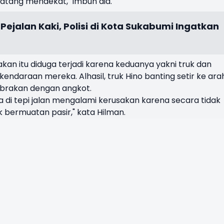
datang mendekat," imbuh dia.
Pejalan Kaki, Polisi di Kota Sukabumi Ingatkan
akan itu diduga terjadi karena keduanya yakni truk dan
ndaraan mereka. Alhasil, truk Hino banting setir ke ara
tabrakan dengan angkot.
ada di tepi jalan mengalami kerusakan karena secara tidak
ruk bermuatan pasir," kata Hilman.