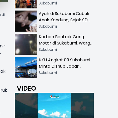
Resmi di 13 Lokasi Wisata,
Sukabumi
Petugas Pakai Rompi
Ayah di Sukabumi Cabuli
 di
Khusus
Anak Kandung, Sejak SD
Hingga SMA
Sukabumi
Korban Bentrok Geng
Motor di Sukabumi, Warga
mi-
dan Sopir Tangki
Sukabumi
,
Pertamina Kena Bacok
KKU Angkot 09 Sukabumi
Minta Dishub Jabar
dak
Tertibkan Trayek Ciawi-
Sukabumi
Cicurug: Ancam Mogok
Narik
VIDEO
truk
n