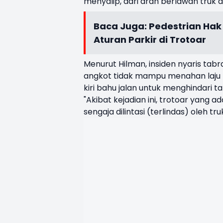
menyalip, dari arah berlawan truk 
Baca Juga:
Pedestrian Hak 
Aturan Parkir di Trotoar
Menurut Hilman, insiden nyaris tabr
angkot tidak mampu menahan laju ke
kiri bahu jalan untuk menghindari 
"Akibat kejadian ini, trotoar yang 
sengaja dilintasi (terlindas) oleh t