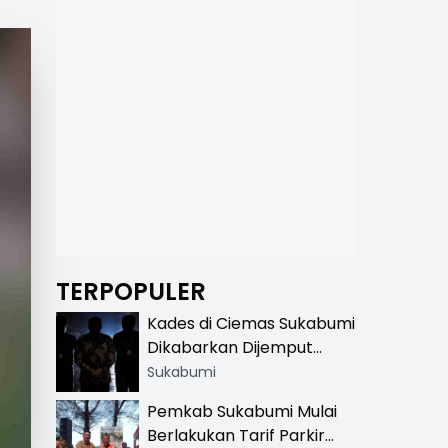
TERPOPULER
Kades di Ciemas Sukabumi
Dikabarkan Dijemput
Satnarkoba, Polisi
Sukabumi
Benarkan Ada Penindakan
Pemkab Sukabumi Mulai
Berlakukan Tarif Parkir