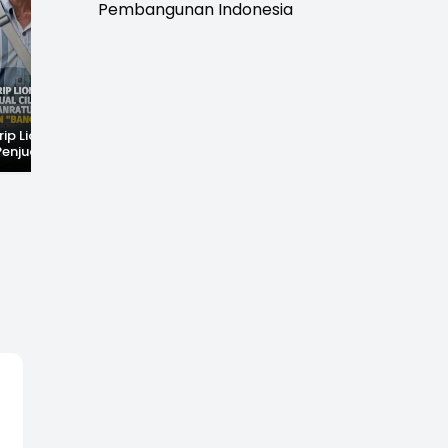
Pembangunan Indonesia
rip Lionel
Fenomena Langka!
Dugaan Penc*bulan
Penjual Cilok
Bekas Kampung di
Anak Hebohkan
buhanratu Ini
Dasar Waduk Karian
Simpenan
Sapaan "Bang
Kembali Terlihat
Sukabumi, Rumah
Terduga Pelaku
Dikepung Warga