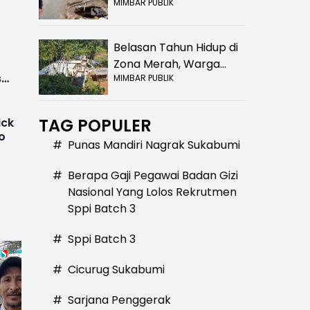
MIMBAR PUBLIK
Bolong! Bahaya Bagi
Pengendara
Belasan Tahun Hidup di
Zona Merah, Warga
s
MIMBAR PUBLIK
Kampung Nangewer
Purabaya Masih
Menanti Kepastian
TAG POPULER
ick
Relokasi
o
#
Punas Mandiri Nagrak Sukabumi
#
Berapa Gaji Pegawai Badan Gizi
Nasional Yang Lolos Rekrutmen
Sppi Batch 3
#
Sppi Batch 3
#
Cicurug Sukabumi
#
Sarjana Penggerak