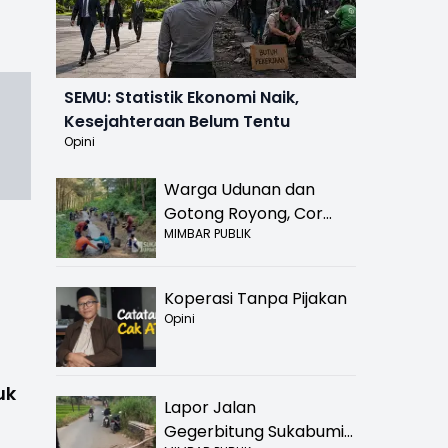
SEMU: Statistik Ekonomi Naik,
Kesejahteraan Belum Tentu
Opini
Warga Udunan dan
Gotong Royong, Cor
MIMBAR PUBLIK
Jalan Hancur di
Nyalindung Sukabumi
Koperasi Tanpa Pijakan
Opini
uk
Lapor Jalan
Gegerbitung Sukabumi