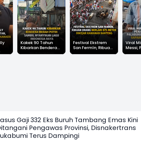
lly
Kakek 90 Tahun
Festival Ekstrem
Viral Mi
Kibarkan Bendera
San Fermín, Ribuan
Messi, 
Merah Putih Sambil
Orang Berlari 875
di Pala
Nyanyikan Lagu
Meter Dikejar
Banjir 
Indonesia Raya
Kawanan Banteng
Messi"
asus Gaji 332 Eks Buruh Tambang Emas Kini
itangani Pengawas Provinsi, Disnakertrans
ukabumi Terus Dampingi