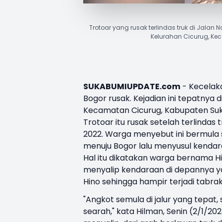
Trotoar yang rusak terlindas truk di Jalan
Kelurahan Cicurug, Ke
SUKABUMIUPDATE.com
- Kecelak
Bogor
rusak. Kejadian ini tepatnya 
Kecamatan Cicurug, Kabupaten
Su
Trotoar
itu rusak setelah terlindas
2022. Warga menyebut ini bermula 
menuju Bogor lalu menyusul kendar
Hal itu dikatakan warga bernama H
menyalip kendaraan di depannya ya
Hino sehingga hampir terjadi tabra
"Angkot semula di jalur yang tepat,
searah," kata Hilman, Senin (2/1/20