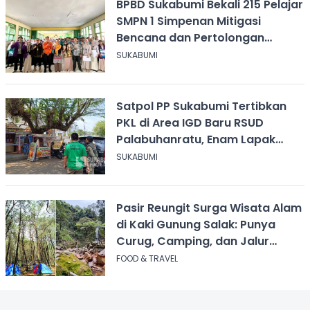
BPBD Sukabumi Bekali 215 Pelajar
SMPN 1 Simpenan Mitigasi
Bencana dan Pertolongan
Psikologis
SUKABUMI
Satpol PP Sukabumi Tertibkan
PKL di Area IGD Baru RSUD
Palabuhanratu, Enam Lapak
Dibongkar Mandiri
SUKABUMI
Pasir Reungit Surga Wisata Alam
di Kaki Gunung Salak: Punya
Curug, Camping, dan Jalur
Pendakian
FOOD & TRAVEL