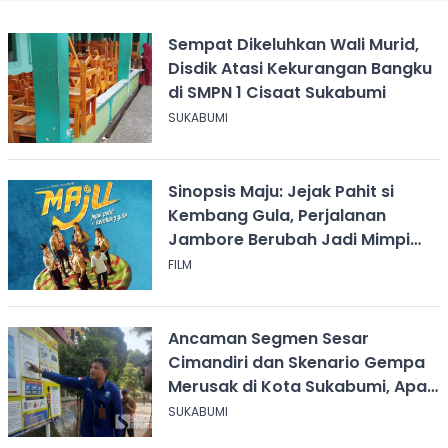
Sempat Dikeluhkan Wali Murid,
Disdik Atasi Kekurangan Bangku
di SMPN 1 Cisaat Sukabumi
SUKABUMI
Sinopsis Maju: Jejak Pahit si
Kembang Gula, Perjalanan
Jambore Berubah Jadi Mimpi
Buruk
FILM
Ancaman Segmen Sesar
Cimandiri dan Skenario Gempa
Merusak di Kota Sukabumi, Apa
yang Harus Dilakukan?
SUKABUMI