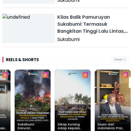
Sukabumi
Kilas Balik Pamuruyan
Sukabumi: Termasuk
Bangkitan Tinggi Lalu Lintas,
Apa Itu?
Sukabumi
REELS & SHORTS
Geser
Sukabumi
Sikap Kurang
Diusir dari
asih
Darurat
Adap Kepala
Indonesia, Pria