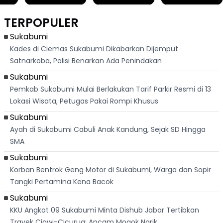
Kebakaran!
Produksi Picu
Asal Sukabumi ini
Puluhan Kejadian
Mogok Kerja
Justru Bangun
Dalam Sepekan, 3
Ribuan Buruh di
Kerajaan Hotel
TERPOPULER
Anak Tewas
Cidahu Sukabumi
Mewah Dunia
Hingga Puluhan
Rumah Ludes
Sukabumi
Kades di Ciemas Sukabumi Dikabarkan Dijemput
Satnarkoba, Polisi Benarkan Ada Penindakan
Sukabumi
Pemkab Sukabumi Mulai Berlakukan Tarif Parkir Resmi di 13
Lokasi Wisata, Petugas Pakai Rompi Khusus
Sukabumi
Ayah di Sukabumi Cabuli Anak Kandung, Sejak SD Hingga
SMA
Sukabumi
Korban Bentrok Geng Motor di Sukabumi, Warga dan Sopir
Tangki Pertamina Kena Bacok
Sukabumi
KKU Angkot 09 Sukabumi Minta Dishub Jabar Tertibkan
Trayek Ciawi-Cicurug: Ancam Mogok Narik