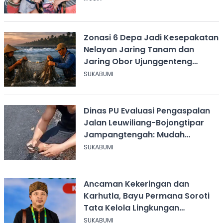
Zonasi 6 Depa Jadi Kesepakatan
Nelayan Jaring Tanam dan
Jaring Obor Ujunggenteng
Sukabumi
SUKABUMI
Dinas PU Evaluasi Pengaspalan
Jalan Leuwiliang-Bojongtipar
Jampangtengah: Mudah
Mengelupas
SUKABUMI
Ancaman Kekeringan dan
Karhutla, Bayu Permana Soroti
Tata Kelola Lingkungan
Sukabumi
SUKABUMI